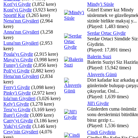
Kori'yi Giydir
(3,852 kere)
Mindy'i Süsle
Koni'yi Giydir
(3,923 kere)
Güzel Esmer kız Mindy
Sportif Kız
(3,265 kere)
süslenmek ve güzelleşmek
Nena'nın Giysileri
(2,964
sizinle birlikte makyaj y...
kere)
(Played: 1,483 times)
Anna'nın Giysileri
(3,258
Serdar Ortac Giydir
kere)
Serdar Ortaci Simdide Siz
Luna'nın Giysileri
(2,953
Giydirin.
kere)
(Played: 17,891 times)
Poula'yı Giydir
(2,915 kere)
Balerin Suzi
Maya'yı Giydir
(3,998 kere)
Balerin Suziyi Siz Hazirla
Funny'i Giydir
(2,856 kere)
(Played: 15,942 times)
Poli'yi Giydir
(2,882 kere)
Alışveriş Günü
Hena'nın Giysileri
(2,834
Dört kafadar kız arkadaş a
kere)
günlerinde buluşup çarşıy
Ferry'i Giydir
(3,098 kere)
çıkıyorlar, Onl...
Pinky'i Giydir
(2,972 kere)
(Played: 1,639 times)
lola'nın Giysileri
(3,026 kere)
Jill'i Giydir
Kely'i Giydir
(3,278 kere)
Günlerden cuma önümüz 
Tera'yı Giydir
(3,169 kere)
sonu derslerimizi bitirdikt
Bare'i Giydir
(3,009 kere)
biraz gezip r...
Carry'yi Giydir
(3,186 kere)
(Played: 1,536 times)
Yuki'yi Giydir
(3,146 kere)
Cesy'nin Giysileri
(4,076
Cindi Giydirin
kere)
Cindiyi Bu Sefer Siz Giyd