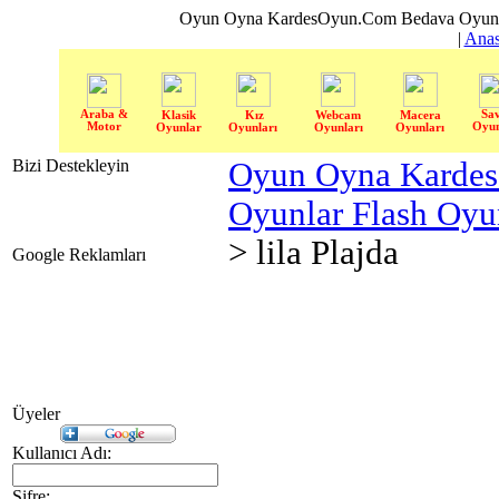
Oyun Oyna KardesOyun.Com Bedava Oyun 
|
Anas
Araba &
Sa
Klasik
Kız
Webcam
Macera
Motor
Oyun
Oyunlar
Oyunları
Oyunları
Oyunları
Bizi Destekleyin
Oyun Oyna Karde
Oyunlar Flash Oy
> lila Plajda
Google Reklamları
Üyeler
Kullanıcı Adı:
Şifre: