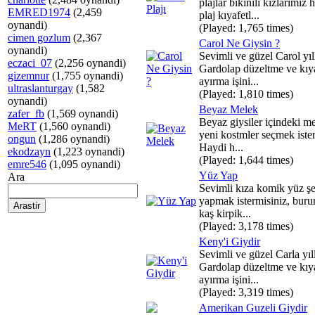
plajlar bikinili kızlarımız 
EMRED1974
(2,459
plaj kıyafetl...
oynandi)
(Played: 1,765 times)
cimen gozlum
(2,367
Carol Ne Giysin ?
oynandi)
Sevimli ve güzel Carol yıl
eczaci_07
(2,256 oynandi)
Gardolap düzeltme ve kıya
gizemnur
(1,755 oynandi)
ayırma işini...
ultraslanturgay
(1,582
(Played: 1,810 times)
oynandi)
Beyaz Melek
zafer_fb
(1,569 oynandi)
Beyaz giysiler içindeki m
MeRT
(1,560 oynandi)
yeni kostmler seçmek ister
ongun
(1,286 oynandi)
Haydi h...
ekodzayn
(1,223 oynandi)
(Played: 1,644 times)
emre546
(1,095 oynandi)
Yüz Yap
Ara
Sevimli kıza komik yüz şek
yapmak istermisiniz, burun
kaş kirpik...
(Played: 3,178 times)
Keny'i Giydir
Sevimli ve güzel Carla yıl
Gardolap düzeltme ve kıya
ayırma işini...
(Played: 3,319 times)
Amerikan Guzeli Giydir