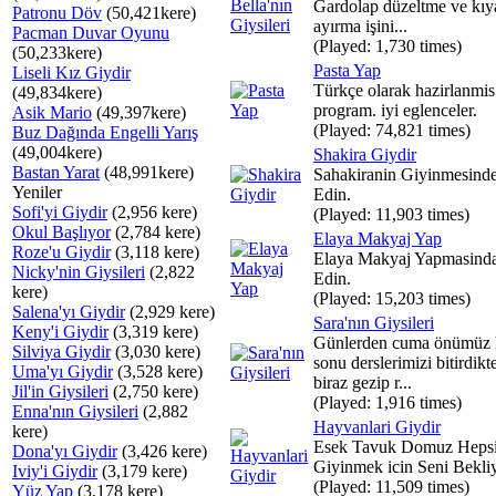
Gardolap düzeltme ve kıya
Patronu Döv
(50,421kere)
ayırma işini...
Pacman Duvar Oyunu
(Played: 1,730 times)
(50,233kere)
Pasta Yap
Liseli Kız Giydir
Türkçe olarak hazirlanmis
(49,834kere)
program. iyi eglenceler.
Asik Mario
(49,397kere)
(Played: 74,821 times)
Buz Dağında Engelli Yarış
(49,004kere)
Shakira Giydir
Bastan Yarat
(48,991kere)
Sahakiranin Giyinmesind
Yeniler
Edin.
Sofi'yi Giydir
(2,956 kere)
(Played: 11,903 times)
Okul Başlıyor
(2,784 kere)
Elaya Makyaj Yap
Roze'u Giydir
(3,118 kere)
Elaya Makyaj Yapmasind
Nicky'nin Giysileri
(2,822
Edin.
kere)
(Played: 15,203 times)
Salena'yı Giydir
(2,929 kere)
Sara'nın Giysileri
Keny'i Giydir
(3,319 kere)
Günlerden cuma önümüz 
Silviya Giydir
(3,030 kere)
sonu derslerimizi bitirdikt
Uma'yı Giydir
(3,528 kere)
biraz gezip r...
Jil'in Giysileri
(2,750 kere)
(Played: 1,916 times)
Enna'nın Giysileri
(2,882
Hayvanlari Giydir
kere)
Esek Tavuk Domuz Heps
Dona'yı Giydir
(3,426 kere)
Giyinmek icin Seni Bekliy
Iviy'i Giydir
(3,179 kere)
(Played: 11,509 times)
Yüz Yap
(3,178 kere)