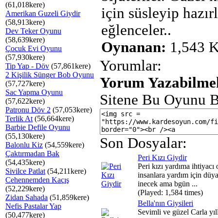
(61,018kere)
için süsleyip hazırl
Amerikan Guzeli Giydir
(58,913kere)
eğlenceler..
Dev Teker Oyunu
(58,639kere)
Oynanan:
1,543 K
Çocuk Evi Oyunu
(57,930kere)
Yorumlar:
Tip Yap - Döv
(57,861kere)
2 Kişilik Sünger Bob Oyunu
Yorum Yazabilmek
(57,727kere)
Sac Yapma Oyunu
Sitene Bu Oyunu B
(57,622kere)
Patronu Döv 2
(57,053kere)
Terlik At
(56,664kere)
Barbie Defile Oyunu
(55,130kere)
Son Dosyalar:
Balonlu Kiz
(54,559kere)
Çaktırmadan Bak
Peri Kızı Giydir
(54,435kere)
Peri kızı yardıma ihtiyacı 
Sivilce Patlat
(54,211kere)
insanlara yardım için düy
Cehennemden Kaçış
inecek ama bgün ...
(52,229kere)
(Played: 1,584 times)
Zidan Sahada
(51,859kere)
Bella'nın Giysileri
Nefis Pastalar Yap
Sevimli ve güzel Carla yıl
(50,477kere)