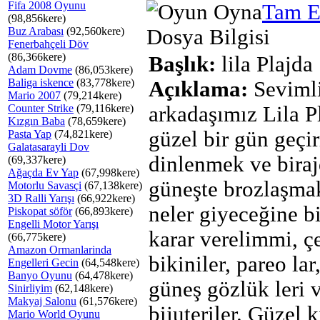
Fifa 2008 Oyunu
Tam E
(98,856kere)
Buz Arabası
(92,560kere)
Dosya Bilgisi
Fenerbahçeli Döv
(86,366kere)
Başlık:
lila Plajda
Adam Dovme
(86,053kere)
Baliga iskence
(83,778kere)
Açıklama:
Seviml
Mario 2007
(79,214kere)
Counter Strike
(79,116kere)
arkadaşımız Lila P
Kızgın Baba
(78,659kere)
güzel bir gün geçi
Pasta Yap
(74,821kere)
Galatasarayli Dov
dinlenmek ve bira
(69,337kere)
Ağaçda Ev Yap
(67,998kere)
güneşte brozlaşmak
Motorlu Savasçi
(67,138kere)
3D Ralli Yarışı
(66,922kere)
neler giyeceğine bi
Piskopat söför
(66,893kere)
Engelli Motor Yarışı
karar verelimmi, çe
(66,775kere)
Amazon Ormanlarinda
bikiniler, pareo lar
Engelleri Gecin
(64,548kere)
Banyo Oyunu
(64,478kere)
güneş gözlük leri 
Sinirliyim
(62,148kere)
Makyaj Salonu
(61,576kere)
bijuteriler. Güzel k
Mario World Oyunu