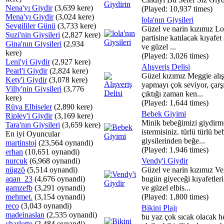
Nena'yı Giydir
(3,639 kere)
(Played: 10,937 times)
Mena'yı Giydir
(3,024 kere)
lola'nın Giysileri
Sevgililer Günü
(3,733 kere)
Güzel ve narin kızımız Lo
Suzi'nin Giysileri
(2,827 kere)
partisine katılacak kıyafe
Gina'nın Giysileri
(2,934
ve güzel ...
kere)
(Played: 3,026 times)
Leni'yi Giydir
(2,927 kere)
Alışveriş Delisi
Pearl'i Giydir
(2,824 kere)
Güzel kızımız Meggie alış
Kety'i Giydir
(3,078 kere)
yapmayı çok seviyor, çarş
Villy'nin Giysileri
(3,776
çıktığı zaman ken...
kere)
(Played: 1,644 times)
Rüya Elbiseler
(2,890 kere)
Bebek Giyimi
Ripley'i Giydir
(3,169 kere)
Minik bebeğimizi giydir
Tara'nın Giysileri
(3,659 kere)
istermisiniz. türlü türlü b
En iyi Oyuncular
giysilerinden beğe...
martinstoj
(23,564 oynandi)
(Played: 1,946 times)
erhan
(10,651 oynandi)
nurcuk
(6,968 oynandi)
Vendy'i Giydir
nügzö
(5,514 oynandi)
Güzel ve narin kızımız V
aqan_23
(4,676 oynandi)
bugün giyeceği kıyafetler
gamzefb
(3,291 oynandi)
ve güzel elbis...
mehmet.
(3,154 oynandi)
(Played: 1,800 times)
reco
(3,043 oynandi)
Bikini Plajı
madeinaslan
(2,535 oynandi)
bu yaz çok sıcak olacak h
charlotte
(2,484 oynandi)