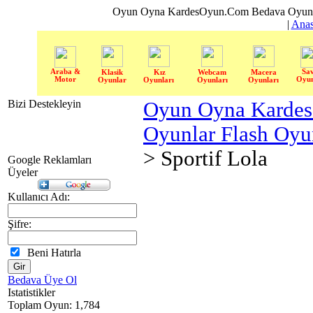
Oyun Oyna KardesOyun.Com Bedava Oyun 
|
Anas
Araba &
Sa
Klasik
Kız
Webcam
Macera
Motor
Oyun
Oyunlar
Oyunları
Oyunları
Oyunları
Bizi Destekleyin
Oyun Oyna Karde
Oyunlar Flash Oy
> Sportif Lola
Google Reklamları
Üyeler
Kullanıcı Adı:
Şifre:
Beni Hatırla
Bedava Üye Ol
Istatistikler
Toplam Oyun: 1,784