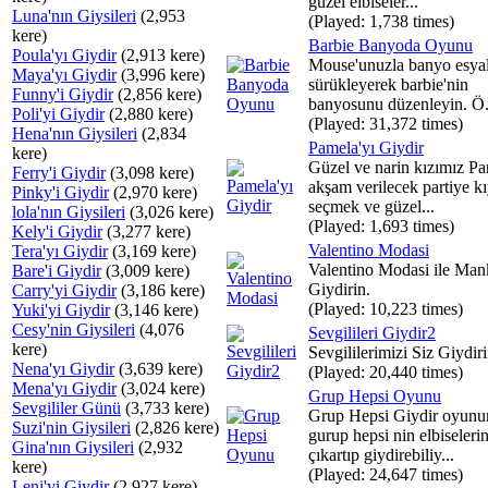
güzel elbiseler...
Luna'nın Giysileri
(2,953
(Played: 1,738 times)
kere)
Barbie Banyoda Oyunu
Poula'yı Giydir
(2,913 kere)
Mouse'unuzla banyo esyal
Maya'yı Giydir
(3,996 kere)
sürükleyerek barbie'nin
Funny'i Giydir
(2,856 kere)
banyosunu düzenleyin. Ö.
Poli'yi Giydir
(2,880 kere)
(Played: 31,372 times)
Hena'nın Giysileri
(2,834
Pamela'yı Giydir
kere)
Güzel ve narin kızımız P
Ferry'i Giydir
(3,098 kere)
akşam verilecek partiye kı
Pinky'i Giydir
(2,970 kere)
seçmek ve güzel...
lola'nın Giysileri
(3,026 kere)
(Played: 1,693 times)
Kely'i Giydir
(3,277 kere)
Valentino Modasi
Tera'yı Giydir
(3,169 kere)
Valentino Modasi ile Man
Bare'i Giydir
(3,009 kere)
Giydirin.
Carry'yi Giydir
(3,186 kere)
(Played: 10,223 times)
Yuki'yi Giydir
(3,146 kere)
Cesy'nin Giysileri
(4,076
Sevgilileri Giydir2
kere)
Sevgililerimizi Siz Giydir
Nena'yı Giydir
(3,639 kere)
(Played: 20,440 times)
Mena'yı Giydir
(3,024 kere)
Grup Hepsi Oyunu
Sevgililer Günü
(3,733 kere)
Grup Hepsi Giydir oyunu
Suzi'nin Giysileri
(2,826 kere)
gurup hepsi nin elbiselerin
Gina'nın Giysileri
(2,932
çıkartıp giydirebiliy...
kere)
(Played: 24,647 times)
Leni'yi Giydir
(2,927 kere)