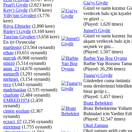
Gia'yı Giydir
Pearl'i Giydir
(2,823 kere)
Güzel ve narin kızımız G
Kety'i Giydir
(3,078 kere)
verilecek balo için kıyafe
Villy'nin Giysileri
(3,776
ve güzel ...
kere)
(Played: 1,620 times)
Rüya Elbiseler
(2,890 kere)
Junset'i Giydir
Ripley'i Giydir
(3,169 kere)
Güzel ve narin kızımız Ju
Tara'nın Giysileri
(3,658 kere)
akşam verilecek balo için 
En iyi Oyuncular
seçmek ve güz...
martinstoj
(23,564 oynandi)
(Played: 1,507 times)
erhan
(10,651 oynandi)
nurcuk
(6,968 oynandi)
Barbie Yap Boz Oyunu
nügzö
(5,514 oynandi)
Barbie Yap Bozunu Tama
aqan_23
(4,676 oynandi)
(Played: 26,296 times)
gamzefb
(3,291 oynandi)
Tuana'yı Giydir
mehmet.
(3,154 oynandi)
Günlerden cuma önümüz 
reco
(3,043 oynandi)
sonu derslerimizi bitirdikt
madeinaslan
(2,535 oynandi)
biraz gezip r...
charlotte
(2,484 oynandi)
(Played: 1,457 times)
EMRED1974
(2,459
Bratz Bebekleri
oynandi)
Bratz Bebeklerine Yollarin
cimen gozlum
(2,367
Bulmalari icin Yardim Edi
oynandi)
(Played: 32,547 times)
eczaci_07
(2,256 oynandi)
Okul Zamanı
gizemnur
(1,755 oynandi)
Okul zamanı geldi çattı ya