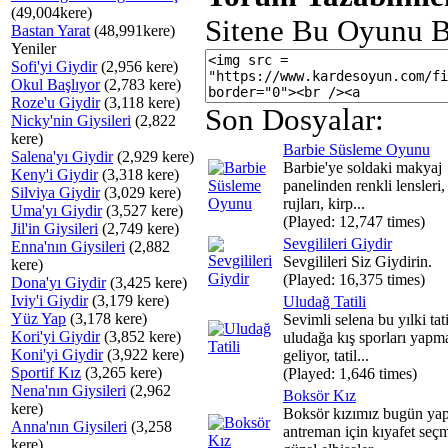
(49,004kere)
Sitene Bu Oyunu B
Bastan Yarat
(48,991kere)
Yeniler
Sofi'yi Giydir
(2,956 kere)
Okul Başlıyor
(2,783 kere)
Roze'u Giydir
(3,118 kere)
Son Dosyalar:
Nicky'nin Giysileri
(2,822
kere)
Barbie Süsleme Oyunu
Salena'yı Giydir
(2,929 kere)
Barbie'ye soldaki makyaj
Keny'i Giydir
(3,318 kere)
panelinden renkli lensleri, 
Silviya Giydir
(3,029 kere)
rujları, kirp...
Uma'yı Giydir
(3,527 kere)
(Played: 12,747 times)
Jil'in Giysileri
(2,749 kere)
Sevgilileri Giydir
Enna'nın Giysileri
(2,882
Sevgilileri Siz Giydirin.
kere)
(Played: 16,375 times)
Dona'yı Giydir
(3,425 kere)
Iviy'i Giydir
(3,179 kere)
Uludağ Tatili
Yüz Yap
(3,178 kere)
Sevimli selena bu yılki tat
Kori'yi Giydir
(3,852 kere)
uludağa kış sporları yapm
Koni'yi Giydir
(3,922 kere)
geliyor, tatil...
Sportif Kız
(3,265 kere)
(Played: 1,646 times)
Nena'nın Giysileri
(2,962
Boksör Kız
kere)
Boksör kızımız bugün ya
Anna'nın Giysileri
(3,258
antreman için kıyafet seç
kere)