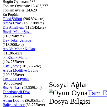
Bugün Oynanan: 537
Toplam Oynanan: 13,495,337
Toplam üyeler: 24,620
En Popüler
Taksi Şöförü
(206,894kere)
Araba Ezme
(148,318kere)
Diz Ameliyatı
(118,545kere)
Buzda Motor Şovu
(116,594kere)
Dev Teker Şehirde
(113,200kere)
Atv Ve Motor Kullan
(111,965kere)
iki Kisilik Mario
(104,757kere)
Usta Şoför
(101,632kere)
Araba Modifiye Oyunu
(100,378kere)
Fifa 2008 Oyunu
Sosyal Ağlar
(98,856kere)
Buz Arabası
(92,559kere)
Tam E
Fenerbahçeli Döv
(86,362kere)
Dosya Bilgisi
Adam Dovme
(86,053kere)
Baliga iskence
(83,777kere)