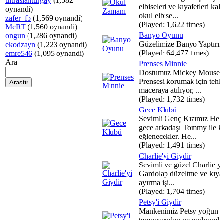
ultraslanturgay
(1,582
elbiseleri ve kıyafetleri ka
oynandi)
okul elbise...
zafer_fb
(1,569 oynandi)
(Played: 1,622 times)
MeRT
(1,560 oynandi)
Banyo Oyunu
ongun
(1,286 oynandi)
Güzelimize Banyo Yaptırı
ekodzayn
(1,223 oynandi)
(Played: 64,477 times)
emre546
(1,095 oynandi)
Ara
Prenses Minnie
Dostumuz Mickey Mouse
Prensesi korumak için tehl
maceraya atılıyor, ...
(Played: 1,732 times)
Gece Klubü
Sevimli Genç Kızımız Hel
gece arkadaşı Tommy ile 
eğlenecekler. He...
(Played: 1,491 times)
Charlie'yi Giydir
Sevimli ve güzel Charlie y
Gardolap düzeltme ve kıya
ayırma işi...
(Played: 1,704 times)
Petsy'i Giydir
Mankenimiz Petsy yoğun 
temposundan ve podyuml