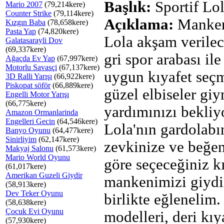
Başlık:
Sportif Lo
Mario 2007
(79,214kere)
Counter Strike
(79,114kere)
Açıklama:
Manken
Kızgın Baba
(78,658kere)
Pasta Yap
(74,820kere)
Lola akşam verilec
Galatasarayli Dov
(69,337kere)
gri spor arabası il
Ağaçda Ev Yap
(67,997kere)
Motorlu Savasçi
(67,137kere)
uygun kıyafet seç
3D Ralli Yarışı
(66,922kere)
Piskopat söför
(66,889kere)
güzel elbiseler gi
Engelli Motor Yarışı
(66,775kere)
yardımınızı bekliy
Amazon Ormanlarinda
Engelleri Gecin
(64,546kere)
Lola'nın gardolab
Banyo Oyunu
(64,477kere)
Sinirliyim
(62,147kere)
zevkinize ve beğen
Makyaj Salonu
(61,573kere)
Mario World Oyunu
göre seçeceğiniz kı
(61,017kere)
Amerikan Guzeli Giydir
mankenimizi giydi
(58,913kere)
Dev Teker Oyunu
birlikte eğlenelim.
(58,638kere)
Çocuk Evi Oyunu
modelleri, deri kıya
(57,930kere)