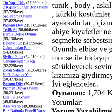
Tip Yap - Döv
(57,860kere)
tunik , body , askıl
2 Kişilik Sünger Bob Oyunu
(57,725kere)
, kürklü kostümler 
Sac Yapma Oyunu
(57,622kere)
ayakkabı lar , çizm
Patronu Döv 2
(57,052kere)
abiye kıyafetler ne
Terlik At
(56,664kere)
Barbie Defile Oyunu
seçmekte serbestsi
(55,130kere)
Balonlu Kiz
(54,559kere)
Oyunda elbise ve g
Çaktırmadan Bak
(54,435kere)
mouse ile tıklayıp
Sivilce Patlat
(54,210kere)
Cehennemden Kaçış
sürükleyerek sevim
(52,229kere)
Zidan Sahada
(51,859kere)
kızımıza giydirmey
Nefis Pastalar Yap
(50,477kere)
İyi eğlenceler..
Patronu Döv
(50,421kere)
Pacman Duvar Oyunu
Oynanan:
1,704 K
(50,231kere)
Liseli Kız Giydir
Yorumlar:
(49,834kere)
Asik Mario
(49,396kere)
Yorum Yazabilmek
Buz Dağında Engelli Yarış