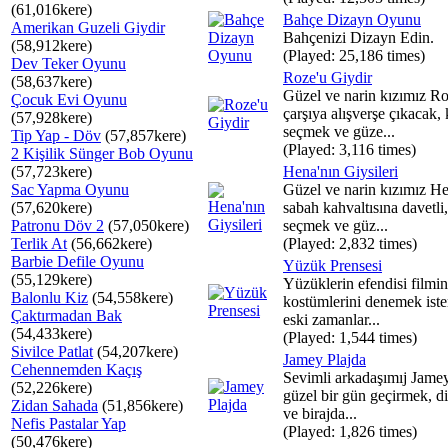
(61,016kere)
Bahçe Dizayn Oyunu
Amerikan Guzeli Giydir
Bahçenizi Dizayn Edin.
(58,912kere)
(Played: 25,186 times)
Dev Teker Oyunu
Roze'u Giydir
(58,637kere)
Güzel ve narin kızımız R
Çocuk Evi Oyunu
çarşıya alışverşe çıkacak, 
(57,928kere)
seçmek ve güze...
Tip Yap - Döv
(57,857kere)
(Played: 3,116 times)
2 Kişilik Sünger Bob Oyunu
(57,723kere)
Hena'nın Giysileri
Sac Yapma Oyunu
Güzel ve narin kızımız H
(57,620kere)
sabah kahvaltısına davetli,
Patronu Döv 2
(57,050kere)
seçmek ve güz...
Terlik At
(56,662kere)
(Played: 2,832 times)
Barbie Defile Oyunu
Yüzük Prensesi
(55,129kere)
Yüzüklerin efendisi filmin
Balonlu Kiz
(54,558kere)
kostümlerini denemek iste
Çaktırmadan Bak
eski zamanlar...
(54,433kere)
(Played: 1,544 times)
Sivilce Patlat
(54,207kere)
Jamey Plajda
Cehennemden Kaçış
Sevimli arkadaşımıj Jamey
(52,226kere)
güzel bir gün geçirmek, 
Zidan Sahada
(51,856kere)
ve birajda...
Nefis Pastalar Yap
(Played: 1,826 times)
(50,476kere)