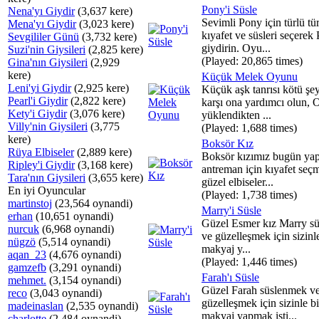
Pony'i Süsle
Nena'yı Giydir
(3,637 kere)
Sevimli Pony için türlü tü
Mena'yı Giydir
(3,023 kere)
kıyafet ve süsleri seçerek 
Sevgililer Günü
(3,732 kere)
giydirin. Oyu...
Suzi'nin Giysileri
(2,825 kere)
(Played: 20,865 times)
Gina'nın Giysileri
(2,929
kere)
Küçük Melek Oyunu
Leni'yi Giydir
(2,925 kere)
Küçük aşk tanrısı kötü şey
Pearl'i Giydir
(2,822 kere)
karşı ona yardımcı olun,
Kety'i Giydir
(3,076 kere)
yüklendikten ...
Villy'nin Giysileri
(3,775
(Played: 1,688 times)
kere)
Boksör Kız
Rüya Elbiseler
(2,889 kere)
Boksör kızımız bugün ya
Ripley'i Giydir
(3,168 kere)
antreman için kıyafet seç
Tara'nın Giysileri
(3,655 kere)
güzel elbiseler...
En iyi Oyuncular
(Played: 1,738 times)
martinstoj
(23,564 oynandi)
Marry'i Süsle
erhan
(10,651 oynandi)
Güzel Esmer kız Marry s
nurcuk
(6,968 oynandi)
ve güzelleşmek için sizinle
nügzö
(5,514 oynandi)
makyaj y...
aqan_23
(4,676 oynandi)
(Played: 1,446 times)
gamzefb
(3,291 oynandi)
Farah'ı Süsle
mehmet.
(3,154 oynandi)
Güzel Farah süslenmek v
reco
(3,043 oynandi)
güzelleşmek için sizinle bi
madeinaslan
(2,535 oynandi)
makyaj yapmak isti...
charlotte
(2,484 oynandi)