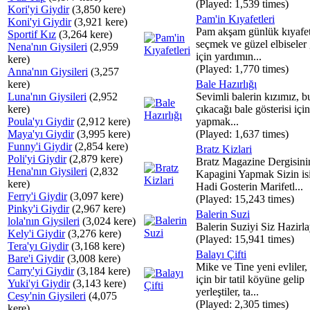
(Played: 1,539 times)
Kori'yi Giydir
(3,850 kere)
Pam'in Kıyafetleri
Koni'yi Giydir
(3,921 kere)
Pam akşam günlük kıyafet
Sportif Kız
(3,264 kere)
seçmek ve güzel elbiseler
Nena'nın Giysileri
(2,959
için yardımın...
kere)
(Played: 1,770 times)
Anna'nın Giysileri
(3,257
kere)
Bale Hazırlığı
Luna'nın Giysileri
(2,952
Sevimli balerin kızımız, b
kere)
çıkacağı bale gösterisi için
Poula'yı Giydir
(2,912 kere)
yapmak...
Maya'yı Giydir
(3,995 kere)
(Played: 1,637 times)
Funny'i Giydir
(2,854 kere)
Bratz Kizlari
Poli'yi Giydir
(2,879 kere)
Bratz Magazine Dergisini
Hena'nın Giysileri
(2,832
Kapagini Yapmak Sizin is
kere)
Hadi Gosterin Marifetl...
Ferry'i Giydir
(3,097 kere)
(Played: 15,243 times)
Pinky'i Giydir
(2,967 kere)
Balerin Suzi
lola'nın Giysileri
(3,024 kere)
Balerin Suziyi Siz Hazirla
Kely'i Giydir
(3,276 kere)
(Played: 15,941 times)
Tera'yı Giydir
(3,168 kere)
Balayı Çifti
Bare'i Giydir
(3,008 kere)
Mike ve Tine yeni evliler,
Carry'yi Giydir
(3,184 kere)
için bir tatil köyüne gelip
Yuki'yi Giydir
(3,143 kere)
yerleştiler, ta...
Cesy'nin Giysileri
(4,075
(Played: 2,305 times)
kere)