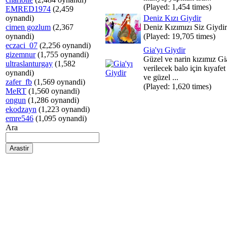
(Played: 1,454 times)
EMRED1974
(2,459
oynandi)
Deniz Kızı Giydir
cimen gozlum
(2,367
Deniz Kızımızı Siz Giydir
oynandi)
(Played: 19,705 times)
eczaci_07
(2,256 oynandi)
Gia'yı Giydir
gizemnur
(1,755 oynandi)
Güzel ve narin kızımız G
ultraslanturgay
(1,582
verilecek balo için kıyafe
oynandi)
ve güzel ...
zafer_fb
(1,569 oynandi)
(Played: 1,620 times)
MeRT
(1,560 oynandi)
ongun
(1,286 oynandi)
ekodzayn
(1,223 oynandi)
emre546
(1,095 oynandi)
Ara