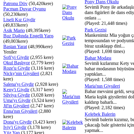
Pony Dans Okulu
Patronu Döv
(50,420kere)
Sevimli Pony ile arkadaşla
Pacman Duvar Oyunu
dans figürleri ile dans ediy
(50,230kere)
onlara ...
Liseli Kız Giydir
(Played: 21,448 times)
(49,833kere)
Park Gezisi
Asik Mario
(49,395kere)
Mankenimiz Mia yoğun ç
Buz Dağında Engelli Yarış
temposundan ve podyuml
(49,003kere)
biraz uzaklaşıp dinl...
Bastan Yarat
(48,990kere)
(Played: 1,698 times)
Yeniler
Sofi'yi Giydir
(2,955 kere)
Bahar Modası
Okul Başlıyor
(2,779 kere)
Sevimli kızlarımız Kety v
Roze'u Giydir
(3,116 kere)
bahar modasının büyüsüne
Nicky'nin Giysileri
(2,821
yaptıkları...
kere)
(Played: 1,588 times)
Salena'yı Giydir
(2,928 kere)
Maria'nın Giysileri
Keny'i Giydir
(3,317 kere)
Bahar mevsimi geldi, sevg
Silviya Giydir
(3,028 kere)
Maria kışlık giysilerini do
Uma'yı Giydir
(3,524 kere)
kaldırıp baharlı...
Jil'in Giysileri
(2,747 kere)
(Played: 2,182 times)
Enna'nın Giysileri
(2,880
Kelebek Balerin
kere)
Sevimli balerin kızımız, b
Dona'yı Giydir
(3,423 kere)
çıkacağı bale gösterisi için
Iviy'i Giydir
(3,178 kere)
yapmak...
Yüz Yap
(3,177 kere)