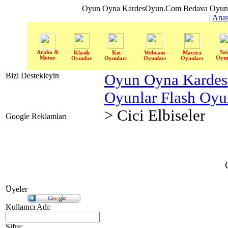
Oyun Oyna KardesOyun.Com Bedava Oyun 
|
Anas
Araba &
Sa
Klasik
Kız
Webcam
Macera
Motor
Oyun
Oyunlar
Oyunları
Oyunları
Oyunları
Bizi Destekleyin
Oyun Oyna Karde
Oyunlar Flash Oy
> Cici Elbiseler
Google Reklamları
Üyeler
Kullanıcı Adı:
Şifre: