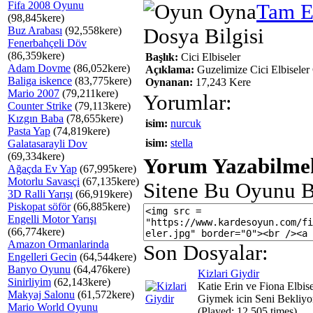
Fifa 2008 Oyunu
Tam E
(98,845kere)
Buz Arabası
(92,558kere)
Dosya Bilgisi
Fenerbahçeli Döv
(86,359kere)
Başlık:
Cici Elbiseler
Adam Dovme
(86,052kere)
Açıklama:
Guzelimize Cici Elbiseler 
Baliga iskence
(83,775kere)
Oynanan:
17,243 Kere
Mario 2007
(79,211kere)
Yorumlar:
Counter Strike
(79,113kere)
Kızgın Baba
(78,655kere)
isim:
nurcuk
Pasta Yap
(74,819kere)
isim:
stella
Galatasarayli Dov
(69,334kere)
Yorum Yazabilmek
Ağaçda Ev Yap
(67,995kere)
Motorlu Savasçi
(67,135kere)
Sitene Bu Oyunu B
3D Ralli Yarışı
(66,919kere)
Piskopat söför
(66,885kere)
Engelli Motor Yarışı
(66,774kere)
Amazon Ormanlarinda
Son Dosyalar:
Engelleri Gecin
(64,544kere)
Banyo Oyunu
(64,476kere)
Kizlari Giydir
Sinirliyim
(62,143kere)
Katie Erin ve Fiona Elbise
Makyaj Salonu
(61,572kere)
Giymek icin Seni Bekliyo
Mario World Oyunu
(Played: 12,505 times)