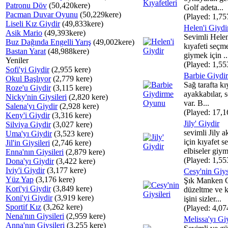
Patronu Döv
(50,420kere)
Golf adeta...
Pacman Duvar Oyunu
(50,229kere)
(Played: 1,75
Liseli Kız Giydir
(49,833kere)
Helen'i Giydi
Asik Mario
(49,393kere)
Sevimli Hele
Buz Dağında Engelli Yarış
(49,002kere)
kıyafeti seçme
Bastan Yarat
(48,988kere)
giymek için ..
Yeniler
(Played: 1,55
Sofi'yi Giydir
(2,955 kere)
Barbie Giyd
Okul Başlıyor
(2,779 kere)
Sağ tarafta kı
Roze'u Giydir
(3,115 kere)
ayakkabılar, s
Nicky'nin Giysileri
(2,820 kere)
var. B...
Salena'yı Giydir
(2,928 kere)
(Played: 17,1
Keny'i Giydir
(3,316 kere)
Jily' Giydir
Silviya Giydir
(3,027 kere)
sevimli Jily 
Uma'yı Giydir
(3,523 kere)
için kıyafet 
Jil'in Giysileri
(2,746 kere)
elbiseler giym
Enna'nın Giysileri
(2,879 kere)
(Played: 1,55
Dona'yı Giydir
(3,422 kere)
Iviy'i Giydir
(3,177 kere)
Cesy'nin Giys
Yüz Yap
(3,176 kere)
Şık Manken C
Kori'yi Giydir
(3,849 kere)
düzeltme ve k
Koni'yi Giydir
(3,919 kere)
işini sizler...
Sportif Kız
(3,262 kere)
(Played: 4,07
Nena'nın Giysileri
(2,959 kere)
Melissa'yı Gi
Anna'nın Giysileri
(3,255 kere)