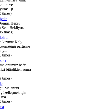
zel Melissa yıllık
eltme ve
yırma işi...
0 times)
iydir
Domuz Hepsi
 Seni Bekliyor.
05 times)
dolabı
n kızımız Kely
doğumgünü partisine
ıy...
6 times)
ileri
ma önümüz hafta
izi bitirdikten sonra
.
9 times)
le
çlı Melani'yı
güzelleşmek için
e ma...
0 times)
ama