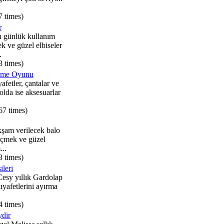
7 times)
r
n günlük kullanım
k ve güzel elbiseler
.
3 times)
irme Oyunu
yafetler, çantalar ve
olda ise aksesuarlar
67 times)
akşam verilecek balo
seçmek ve güzel
...
3 times)
ileri
esy yıllık Gardolap
ıyafetlerini ayırma
4 times)
ydir