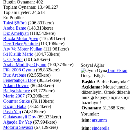
Bugün Oynanan: 402
Toplam Oynanan: 13,490,227
Toplam üyeler: 24,618
En Popüler
Taksi Şöförü
(206,891kere)
Araba Ezme
(148,313kere)
Diz Ameliyatı
(118,542kere)
Buzda Motor Şovu
(116,591kere)
Dev Teker Şehirde
(113,196kere)
Atv Ve Motor Kullan
(111,961kere)
iki Kisilik Mario
(104,753kere)
Usta Şoför
(101,630kere)
Araba Modifiye Oyunu
(100,373kere)
Sosyal Ağlar
Fifa 2008 Oyunu
(98,832kere)
Tam Ekran
Buz Arabası
(92,555kere)
Dosya Bilgisi
Fenerbahçeli Döv
(86,354kere)
Başlık:
Barbie Banyoda 
Adam Dovme
(86,048kere)
Açıklama:
Mouse'unuzla b
Baliga iskence
(83,772kere)
düzenleyin. Örnek düzenlem
Mario 2007
(79,206kere)
müziği kapayıp açmak için 
Counter Strike
(79,110kere)
hazırlayın!
Kızgın Baba
(78,654kere)
Oynanan:
31,368 Kere
Pasta Yap
(74,818kere)
Yorumlar:
Galatasarayli Dov
(69,333kere)
isim:
arzumm
Ağaçda Ev Yap
(67,994kere)
Motorlu Savasçi
(67,129kere)
isim:
sinderella