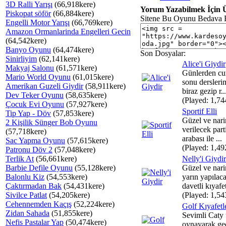
3D Ralli Yarışı
(66,918kere)
Yorum Yazabilmek İçin Ü
Piskopat söför
(66,884kere)
Sitene Bu Oyunu Bedava 
Engelli Motor Yarışı
(66,769kere)
Amazon Ormanlarinda Engelleri Gecin
(64,542kere)
Banyo Oyunu
(64,474kere)
Son Dosyalar:
Sinirliyim
(62,141kere)
Alice'i Giydir
Makyaj Salonu
(61,571kere)
Günlerden cu
Mario World Oyunu
(61,015kere)
sonu derslerim
Amerikan Guzeli Giydir
(58,911kere)
biraz gezip r..
Dev Teker Oyunu
(58,635kere)
(Played: 1,74
Çocuk Evi Oyunu
(57,927kere)
Sportif Elli
Tip Yap - Döv
(57,853kere)
Güzel ve nari
2 Kişilik Sünger Bob Oyunu
verilecek part
(57,718kere)
arabası ile ...
Sac Yapma Oyunu
(57,615kere)
(Played: 1,49
Patronu Döv 2
(57,048kere)
Terlik At
(56,661kere)
Nelly'i Giydir
Barbie Defile Oyunu
(55,128kere)
Güzel ve nari
Balonlu Kiz
(54,553kere)
yarın yapılac
Çaktırmadan Bak
(54,431kere)
davetli kıyafet
Sivilce Patlat
(54,205kere)
(Played: 1,54
Cehennemden Kaçış
(52,224kere)
Golf Kıyafetl
Zidan Sahada
(51,855kere)
Sevimli Caty t
Nefis Pastalar Yap
(50,474kere)
oynayarak geç