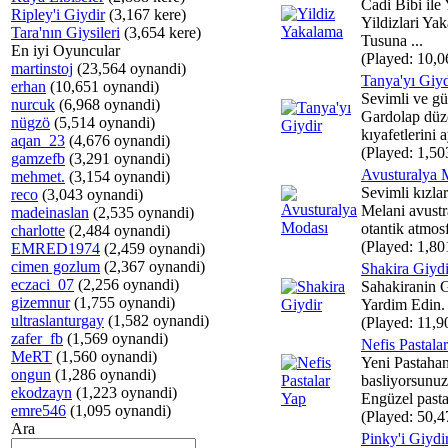
Cadi Bibi ile 
Ripley'i Giydir
(3,167 kere)
Yildizlari Ya
Tara'nın Giysileri
(3,654 kere)
Tusuna ...
En iyi Oyuncular
(Played: 10,0
martinstoj
(23,564 oynandi)
Tanya'yı Giyd
erhan
(10,651 oynandi)
Sevimli ve gü
nurcuk
(6,968 oynandi)
Gardolap düz
nügzö
(5,514 oynandi)
kıyafetlerini a
aqan_23
(4,676 oynandi)
(Played: 1,50
gamzefb
(3,291 oynandi)
Avusturalya 
mehmet.
(3,154 oynandi)
Sevimli kızla
reco
(3,043 oynandi)
Melani avust
madeinaslan
(2,535 oynandi)
otantik atmosf
charlotte
(2,484 oynandi)
(Played: 1,80
EMRED1974
(2,459 oynandi)
cimen gozlum
(2,367 oynandi)
Shakira Giydi
eczaci_07
(2,256 oynandi)
Sahakiranin 
gizemnur
(1,755 oynandi)
Yardim Edin.
ultraslanturgay
(1,582 oynandi)
(Played: 11,9
zafer_fb
(1,569 oynandi)
Nefis Pastala
MeRT
(1,560 oynandi)
Yeni Pastaha
ongun
(1,286 oynandi)
basliyorsunuz
ekodzayn
(1,223 oynandi)
Engüzel pastal
emre546
(1,095 oynandi)
(Played: 50,4
Ara
Pinky'i Giydi