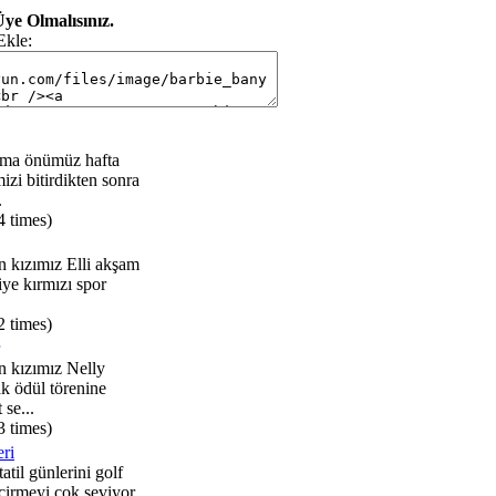
ye Olmalısınız.
Ekle:
ma önümüz hafta
izi bitirdikten sonra
.
4 times)
n kızımız Elli akşam
iye kırmızı spor
2 times)
n kızımız Nelly
ak ödül törenine
 se...
3 times)
eri
atil günlerini golf
irmeyi çok seviyor.