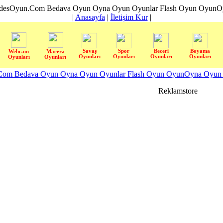
desOyun.Com Bedava Oyun Oyna Oyun Oyunlar Flash Oyun OyunOyn
|
Anasayfa
|
İletişim Kur
|
Savaş
Spor
Beceri
Boyama
Webcam
Macera
Oyunları
Oyunları
Oyunları
Oyunları
Oyunları
Oyunları
om Bedava Oyun Oyna Oyun Oyunlar Flash Oyun OyunOyna Oyun S
Reklamstore