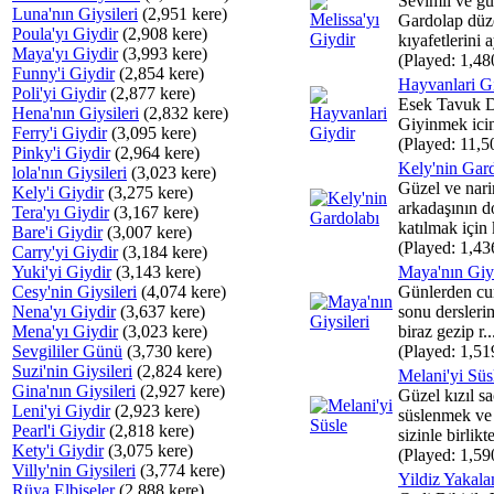
Sevimli ve gü
Luna'nın Giysileri
(2,951 kere)
Gardolap düz
Poula'yı Giydir
(2,908 kere)
kıyafetlerini a
Maya'yı Giydir
(3,993 kere)
(Played: 1,48
Funny'i Giydir
(2,854 kere)
Hayvanlari G
Poli'yi Giydir
(2,877 kere)
Esek Tavuk 
Hena'nın Giysileri
(2,832 kere)
Giyinmek icin
Ferry'i Giydir
(3,095 kere)
(Played: 11,5
Pinky'i Giydir
(2,964 kere)
Kely'nin Gar
lola'nın Giysileri
(3,023 kere)
Güzel ve nari
Kely'i Giydir
(3,275 kere)
arkadaşının 
Tera'yı Giydir
(3,167 kere)
katılmak için k
Bare'i Giydir
(3,007 kere)
(Played: 1,43
Carry'yi Giydir
(3,184 kere)
Yuki'yi Giydir
(3,143 kere)
Maya'nın Giys
Cesy'nin Giysileri
(4,074 kere)
Günlerden cu
Nena'yı Giydir
(3,637 kere)
sonu derslerim
Mena'yı Giydir
(3,023 kere)
biraz gezip r..
Sevgililer Günü
(3,730 kere)
(Played: 1,51
Suzi'nin Giysileri
(2,824 kere)
Melani'yi Süs
Gina'nın Giysileri
(2,927 kere)
Güzel kızıl sa
Leni'yi Giydir
(2,923 kere)
süslenmek ve 
Pearl'i Giydir
(2,818 kere)
sizinle birlikt
Kety'i Giydir
(3,075 kere)
(Played: 1,59
Villy'nin Giysileri
(3,774 kere)
Yildiz Yakal
Rüya Elbiseler
(2,888 kere)