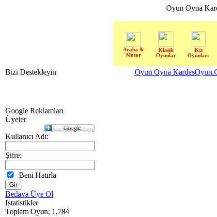
Oyun Oyna Kar
Araba &
Klasik
Kız
Motor
Oyunlar
Oyunları
Bizi Destekleyin
Oyun Oyna KardesOyun.C
Google Reklamları
Üyeler
Kullanıcı Adı:
Şifre:
Beni Hatırla
Bedava Üye Ol
Istatistikler
Toplam Oyun: 1,784