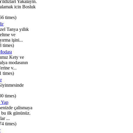
Yildizlari Yakalayin.
kalamak icin Bosluk
66 times)
ir
zel Tanya yıllık
eltme ve
yırma işini...
3 times)
Modası
rımız Kety ve
ralya modasının
erine v...
1 times)
r
Giyinmesinde
00 times)
r Yap
nenizde çalismaya
 bu ilk gününüz.
ar ...
74 times)
r