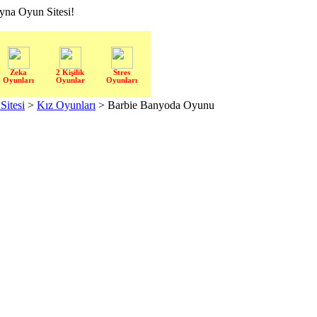
a Oyun Sitesi!
Zeka
2 Kişilik
Stres
Oyunları
Oyunlar
Oyunları
itesi
>
Kız Oyunları
> Barbie Banyoda Oyunu