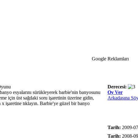
Google Reklamları
Oyunu
Derecesi:
anyo esyalarını sürükleyerek barbie'nin banyosunu
Oy Ver
e için üst sağdaki soru işaretinin üzerine gidin,
Arkadaşına Söy
x işaretine tıklayın. Barbie'ye güzel bir banyo
Tarih:
2009-07
Tarih:
2008-09