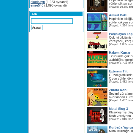
Hepimizin bildiğ
ekodzayn
(1,223 oynandi)
yüklendikten son
emre546
(1,095 oynandi)
(Played: 16,552 ti
Ara
Amiral Battı
Hepimizin bildiği
yüklendikyen so
(Played: 4,394 time
Parçalayan To
Çok iyi bildiğin
versiyonu, karşılık
(Played: 1,805 time
Hakem Kurtar
Tirübünde çok 
alabildiğine gerg
(Played: 1,724 time
Exterem Tilt
Güzel grafiklerle
Oyun yüklendikt
(Played: 1,482 time
Zürafa Koru
Sevimli zürafanı
avcısından züraf
(Played: 1,407 time
Metal Slug 3
Klasikleşmiş pla
flash versiyonu. İl
(Played: 7,016 time
Kurbağa Yavru
Minik Kurbağa T