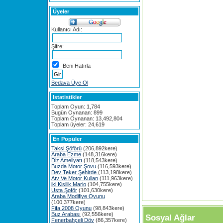
Üyeler
Kullanıcı Adı:
Şifre:
Beni Hatırla
Bedava Üye Ol
Istatistikler
Toplam Oyun: 1,784
Bugün Oynanan: 899
Toplam Oynanan: 13,492,804
Toplam üyeler: 24,619
En Popüler
Taksi Şöförü
(206,892kere)
Araba Ezme
(148,316kere)
Diz Ameliyatı
(118,543kere)
Buzda Motor Şovu
(116,593kere)
Dev Teker Şehirde
(113,198kere)
Atv Ve Motor Kullan
(111,963kere)
iki Kisilik Mario
(104,755kere)
Usta Şoför
(101,630kere)
Araba Modifiye Oyunu
(100,377kere)
Fifa 2008 Oyunu
(98,843kere)
Buz Arabası
(92,556kere)
Sosyal Ağlar
Fenerbahçeli Döv
(86,357kere)