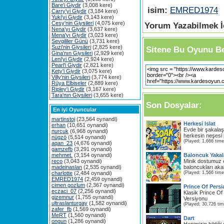
Bare'i Giydir
(3,008 kere)
isim:
EMRED1974
Carry'yi Giydir
(3,184 kere)
Yuki'yi Giydir
(3,143 kere)
Cesy'nin Giysileri
(4,075 kere)
Yorum Yazabilmek İç
Nena'yı Giydir
(3,637 kere)
Mena'yı Giydir
(3,023 kere)
Sevgililer Günü
(3,731 kere)
Suzi'nin Giysileri
(2,825 kere)
Sitene Bu Oyunu Be
Gina'nın Giysileri
(2,929 kere)
Leni'yi Giydir
(2,924 kere)
Pearl'i Giydir
(2,821 kere)
Kety'i Giydir
(3,075 kere)
Villy'nin Giysileri
(3,774 kere)
Rüya Elbiseler
(2,889 kere)
Ripley'i Giydir
(3,167 kere)
Tara'nın Giysileri
(3,655 kere)
Son Dosyalar:
En iyi Oyuncular
martinstoj
(23,564 oynandi)
Herkesi Islat
erhan
(10,651 oynandi)
Evde bir şakalaş
nurcuk
(6,968 oynandi)
herkesin neşesi p
nügzö
(5,514 oynandi)
(Played: 1,666 time
aqan_23
(4,676 oynandi)
gamzefb
(3,291 oynandi)
mehmet.
(3,154 oynandi)
Baloncuk Yakal
reco
(3,043 oynandi)
Minik dostumuz e
madeinaslan
(2,535 oynandi)
baloncukları aka
charlotte
(2,484 oynandi)
(Played: 1,566 time
EMRED1974
(2,459 oynandi)
cimen gozlum
(2,367 oynandi)
Prince Of Pers
eczaci_07
(2,256 oynandi)
Klasik Prince O
gizemnur
(1,755 oynandi)
Versiyonu
ultraslanturgay
(1,582 oynandi)
(Played: 30,726 ti
zafer_fb
(1,569 oynandi)
MeRT
(1,560 oynandi)
Dart
ongun
(1,286 oynandi)