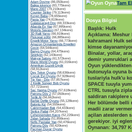
Adam Dovme
(86,050kere)
Tam E
Baliga iskence
(83,775kere)
Mario 2007
(79,210kere)
Counter Strike
(79,113kere)
Kızgın Baba
(78,655kere)
Dosya Bilgisi
Pasta Yap
(74,819kere)
Galatasarayli Dov
(69,333kere)
Ağaçda Ev Yap
(67,995kere)
Başlık:
Hulk
Motorlu Savasçi
(67,134kere)
Açıklama:
Meshur H
3D Ralli Yarışı
(66,919kere)
Piskopat söför
(66,885kere)
kahramani Hulk se
Engelli Motor Yarışı
(66,773kere)
Amazon Ormanlarinda Engelleri
kimse dayanamiyor
Gecin
(64,544kere)
Banyo Oyunu
(64,475kere)
Binalar, yollar, ara
Sinirliyim
(62,143kere)
demir yumruklari al
Makyaj Salonu
(61,572kere)
Mario World Oyunu
(61,016kere)
Oyun yüklendikte
Amerikan Guzeli Giydir
(58,912kere)
butonuyla oyuna b
Dev Teker Oyunu
(58,636kere)
Çocuk Evi Oyunu
(57,928kere)
tuslariyla hulk'u ko
Tip Yap - Döv
(57,857kere)
SPACE tuuyla yumru
2 Kişilik Sünger Bob Oyunu
(57,721kere)
CTRL tusuyla zipl
Sac Yapma Oyunu
(57,618kere)
Patronu Döv 2
(57,050kere)
saldiran rakiplere u
Terlik At
(56,662kere)
Barbie Defile Oyunu
(55,128kere)
Her bölümde belli 
Balonlu Kiz
(54,555kere)
madii zarar vermen
Çaktırmadan Bak
(54,433kere)
Sivilce Patlat
(54,207kere)
açilan ateslerden 
Cehennemden Kaçış
(52,226kere)
Zidan Sahada
(51,856kere)
gerekiyor. iyi eglen
Nefis Pastalar Yap
(50,476kere)
Patronu Döv
(50,420kere)
Oynanan:
34,797 K
Pacman Duvar Oyunu