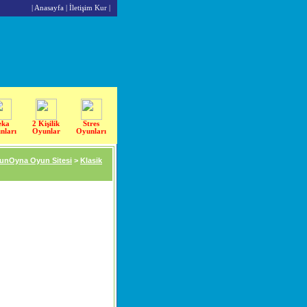
|
Anasayfa
|
İletişim Kur
|
eka
2 Kişilik
Stres
nları
Oyunlar
Oyunları
unOyna Oyun Sitesi
>
Klasik