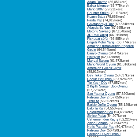
Adam Dovme
(86,051kere)
Baliga iskence
(83,775kere)
Mario 2007
(79,211kere)
Counter Strike
(79,113kere)
Kızgın Baba
(78,655kere)
Pasta Yap
(74,819kere)
Galatasarayli Dov
(69,334kere)
Ağaçda Ev Yap
(67,995kere)
Motorlu Savasçi
(67,134kere)
3D Ralli Yarışı
(66,919kere)
Piskopat söför
(66,885kere)
Engelli Motor Yarışı
(66,774kere)
Amazon Ormanlarinda Engelleri
Gecin
(64,544kere)
Banyo Oyunu
(64,475kere)
Sinirliyim
(62,143kere)
Makyaj Salonu
(61,572kere)
Mario World Oyunu
(61,016kere)
Amerikan Guzeli Giydir
(58,912kere)
Dev Teker Oyunu
(58,637kere)
Çocuk Evi Oyunu
(57,928kere)
Tip Yap - Döv
(57,857kere)
2 Kişilik Sünger Bob Oyunu
(57,723kere)
Sac Yapma Oyunu
(57,620kere)
Patronu Döv 2
(57,050kere)
Terlik At
(56,662kere)
Barbie Defile Oyunu
(55,129kere)
Balonlu Kiz
(54,558kere)
Çaktırmadan Bak
(54,433kere)
Sivilce Patlat
(54,207kere)
Cehennemden Kaçış
(52,226kere
Zidan Sahada
(51,856kere)
Nefis Pastalar Yap
(50,476kere)
Patronu Döv
(50,420kere)
Pacman Duvar Oyunu