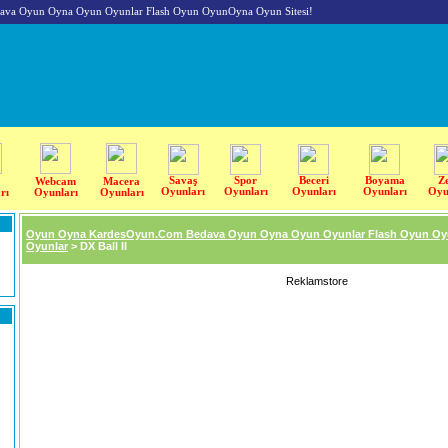
va Oyun Oyna Oyun Oyunlar Flash Oyun OyunOyna Oyun Sitesi!
Savaş
Spor
Beceri
Boyama
Z
Webcam
Macera
Oyunları
Oyunları
Oyunları
Oyunları
Oyu
rı
Oyunları
Oyunları
Oyun Oyna KardesOyun.Com Bedava Oyun Oyna Oyun Oyunlar Flash Oyun Oy
Oyunlar
> DX Ball II
Reklamstore