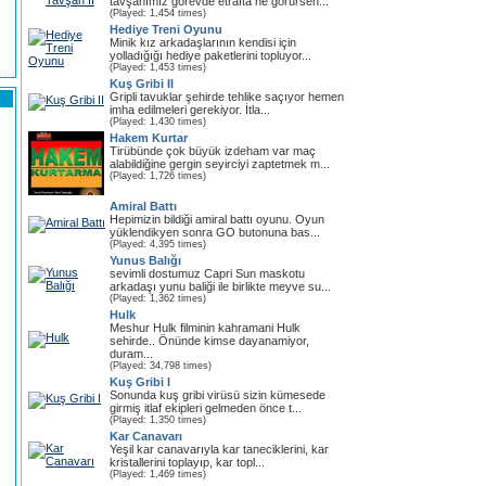
tavşanımız görevde etrafta ne görürsen...
(Played: 1,454 times)
Hediye Treni Oyunu
Minik kız arkadaşlarının kendisi için
yolladığığı hediye paketlerini topluyor...
(Played: 1,453 times)
Kuş Gribi II
Gripli tavuklar şehirde tehlike saçıyor hemen
imha edilmeleri gerekiyor. İtla...
(Played: 1,430 times)
Hakem Kurtar
Tirübünde çok büyük izdeham var maç
alabildiğine gergin seyirciyi zaptetmek m...
(Played: 1,726 times)
Amiral Battı
Hepimizin bildiği amiral battı oyunu. Oyun
yüklendikyen sonra GO butonuna bas...
(Played: 4,395 times)
Yunus Balığı
sevimli dostumuz Capri Sun maskotu
arkadaşı yunu baliği ile birlikte meyve su...
(Played: 1,362 times)
Hulk
Meshur Hulk filminin kahramani Hulk
sehirde.. Önünde kimse dayanamiyor,
duram...
(Played: 34,798 times)
Kuş Gribi I
Sonunda kuş gribi virüsü sizin kümesede
girmiş itlaf ekipleri gelmeden önce t...
(Played: 1,350 times)
Kar Canavarı
Yeşil kar canavarıyla kar taneciklerini, kar
kristallerini toplayıp, kar topl...
(Played: 1,469 times)