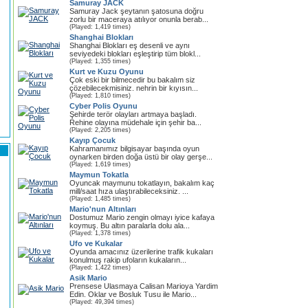
Samuray JACK
Samuray Jack şeytanın şatosuna doğru
zorlu bir maceraya atılıyor onunla berab...
(Played: 1,419 times)
Shanghai Blokları
Shanghai Blokları eş desenli ve aynı
seviyedeki blokları eşleştirip tüm blokl...
(Played: 1,355 times)
Kurt ve Kuzu Oyunu
Çok eski bir bilmecedir bu bakalım siz
çözebilecekmisiniz. nehrin bir kıyısın...
(Played: 1,810 times)
Cyber Polis Oyunu
Şehirde terör olayları artmaya başladı.
Rehine olayına müdehale için şehir ba...
(Played: 2,205 times)
Kayıp Çocuk
Kahramanımız bilgisayar başında oyun
oynarken birden doğa üstü bir olay gerşe...
(Played: 1,619 times)
Maymun Tokatla
Oyuncak maymunu tokatlayın, bakalım kaç
mill/saat hıza ulaştırabileceksiniz. ...
(Played: 1,485 times)
Mario'nun Altınları
Dostumuz Mario zengin olmayı iyice kafaya
koymuş. Bu altın paralarla dolu ala...
(Played: 1,378 times)
Ufo ve Kukalar
Oyunda amacınız üzerilerine trafik kukaları
konulmuş rakip ufoların kukaların...
(Played: 1,422 times)
Asik Mario
Prensese Ulasmaya Calisan Marioya Yardim
Edin. Oklar ve Bosluk Tusu ile Mario...
(Played: 49,394 times)