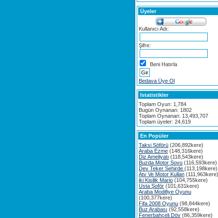
Üyeler
Kullanıcı Adı:
Şifre:
Beni Hatırla
Bedava Üye Ol
Istatistikler
Toplam Oyun: 1,784
Bugün Oynanan: 1802
Toplam Oynanan: 13,493,707
Toplam üyeler: 24,619
En Popüler
Taksi Şöförü
(206,892kere)
Araba Ezme
(148,316kere)
Diz Ameliyatı
(118,543kere)
Buzda Motor Şovu
(116,593kere)
Dev Teker Şehirde
(113,198kere)
Atv Ve Motor Kullan
(111,963kere
iki Kisilik Mario
(104,755kere)
Usta Şoför
(101,631kere)
Araba Modifiye Oyunu
(100,377kere)
Fifa 2008 Oyunu
(98,844kere)
Buz Arabası
(92,558kere)
Fenerbahçeli Döv
(86,359kere)