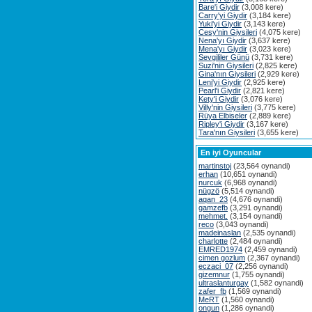
Bare'i Giydir
(3,008 kere)
Carry'yi Giydir
(3,184 kere)
Yuki'yi Giydir
(3,143 kere)
Cesy'nin Giysileri
(4,075 kere)
Nena'yı Giydir
(3,637 kere)
Mena'yı Giydir
(3,023 kere)
Sevgililer Günü
(3,731 kere)
Suzi'nin Giysileri
(2,825 kere)
Gina'nın Giysileri
(2,929 kere)
Leni'yi Giydir
(2,925 kere)
Pearl'i Giydir
(2,821 kere)
Kety'i Giydir
(3,076 kere)
Villy'nin Giysileri
(3,775 kere)
Rüya Elbiseler
(2,889 kere)
Ripley'i Giydir
(3,167 kere)
Tara'nın Giysileri
(3,655 kere)
En iyi Oyuncular
martinstoj
(23,564 oynandi)
erhan
(10,651 oynandi)
nurcuk
(6,968 oynandi)
nügzö
(5,514 oynandi)
aqan_23
(4,676 oynandi)
gamzefb
(3,291 oynandi)
mehmet.
(3,154 oynandi)
reco
(3,043 oynandi)
madeinaslan
(2,535 oynandi)
charlotte
(2,484 oynandi)
EMRED1974
(2,459 oynandi)
cimen gozlum
(2,367 oynandi)
eczaci_07
(2,256 oynandi)
gizemnur
(1,755 oynandi)
ultraslanturgay
(1,582 oynandi)
zafer_fb
(1,569 oynandi)
MeRT
(1,560 oynandi)
ongun
(1,286 oynandi)