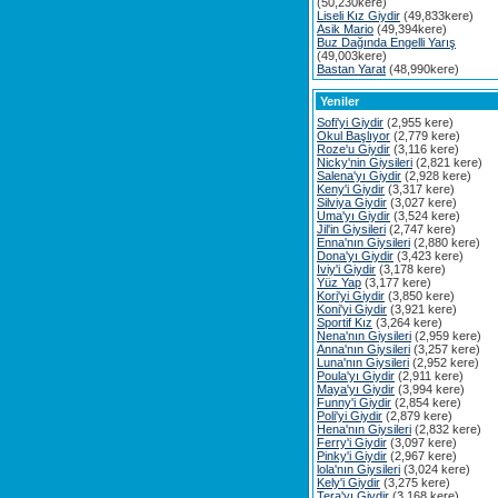
(50,230kere)
Liseli Kız Giydir
(49,833kere)
Asik Mario
(49,394kere)
Buz Dağında Engelli Yarış
(49,003kere)
Bastan Yarat
(48,990kere)
Yeniler
Sofi'yi Giydir
(2,955 kere)
Okul Başlıyor
(2,779 kere)
Roze'u Giydir
(3,116 kere)
Nicky'nin Giysileri
(2,821 kere)
Salena'yı Giydir
(2,928 kere)
Keny'i Giydir
(3,317 kere)
Silviya Giydir
(3,027 kere)
Uma'yı Giydir
(3,524 kere)
Jil'in Giysileri
(2,747 kere)
Enna'nın Giysileri
(2,880 kere)
Dona'yı Giydir
(3,423 kere)
Iviy'i Giydir
(3,178 kere)
Yüz Yap
(3,177 kere)
Kori'yi Giydir
(3,850 kere)
Koni'yi Giydir
(3,921 kere)
Sportif Kız
(3,264 kere)
Nena'nın Giysileri
(2,959 kere)
Anna'nın Giysileri
(3,257 kere)
Luna'nın Giysileri
(2,952 kere)
Poula'yı Giydir
(2,911 kere)
Maya'yı Giydir
(3,994 kere)
Funny'i Giydir
(2,854 kere)
Poli'yi Giydir
(2,879 kere)
Hena'nın Giysileri
(2,832 kere)
Ferry'i Giydir
(3,097 kere)
Pinky'i Giydir
(2,967 kere)
lola'nın Giysileri
(3,024 kere)
Kely'i Giydir
(3,275 kere)
Tera'yı Giydir
(3,168 kere)