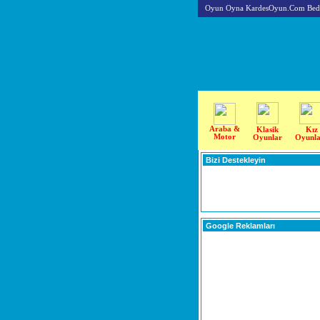
Oyun Oyna KardesOyun.Com Beda
Araba &
Klasik
Kız
Motor
Oyunlar
Oyunla
Bizi Destekleyin
Google Reklamları