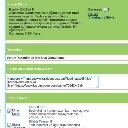
Dosya Bilgisi
Başlık:
DX Ball II
Derecesi:
Açıklama:
Sürükleyici ve bağımlılık yapan ünlü
Oy Ver
uyunun başa bir flash versiyonu. Oyun
Arkadaşına Söyle
yüklendikten sonra START butonuna basarak
oyunu başlatın. Klavyeden yön tuşları ve SPACE
tuşunu kullanarak oyunu oynayabilirsiniz. İyi
eğlenceler..
Oynanan:
3,644 Kere
Yorumlar:
Yorum Yazabilmek İçin Üye Olmalısınız.
Sitene Bu Oyunu Bedava Ekle:
Son Dosyalar:
Elma Kurdu
Sevimli elma kurdumuzun karnı çok aç oyun
)
sahasındaki elmaları toplayarak elm...
(Played: 1,473 times)
Silahlı Tavşan II
Tam techizatlı ve ağır silah donanımlı