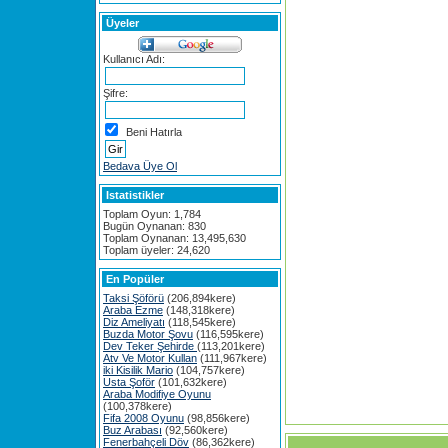
Üyeler
Kullanıcı Adı:
Şifre:
Beni Hatırla
Bedava Üye Ol
Istatistikler
Toplam Oyun: 1,784
Bugün Oynanan: 830
Toplam Oynanan: 13,495,630
Toplam üyeler: 24,620
En Popüler
Taksi Şöförü
(206,894kere)
Araba Ezme
(148,318kere)
Diz Ameliyatı
(118,545kere)
Buzda Motor Şovu
(116,595kere)
Dev Teker Şehirde
(113,201kere)
Atv Ve Motor Kullan
(111,967kere)
iki Kisilik Mario
(104,757kere)
Usta Şoför
(101,632kere)
Araba Modifiye Oyunu
(100,378kere)
Fifa 2008 Oyunu
(98,856kere)
Buz Arabası
(92,560kere)
Fenerbahçeli Döv
(86,362kere)