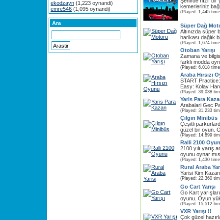
Şehirde hızlı bir
ekodzayn
(1,223 oynandi)
kemerleriniz bağl
emre546
(1,095 oynandi)
(Played: 1,445 time
Ara
Süper Dağ Mot
Altınızda süper b
harikası dağlık b
(Played: 1,674 time
Otoban Yarışı
Zamana ve bilgis
farklı modda oyna
(Played: 6,018 time
Araba Hırsızı 
START Practice
Easy: Kolay Hard
(Played: 39,038 ti
Yaris Para Kaz
Arabalari Gec Pa
(Played: 31,233 ti
Çılgın Minibüs
Çeşitli parkurla
güzel bir oyun. 
(Played: 14,899 ti
Ralli 2100 Oyu
2100 yılı yarış ar
oyunu oynar mısı
(Played: 1,430 time
Rural Araba Yar
Yarisi Kim Kaza
(Played: 22,360 ti
Go Cart Yarışı
Go Kart yarışları
oyunu. Oyun yükl
(Played: 15,512 ti
VXR Yarışı !!
Çok güzel hazırl