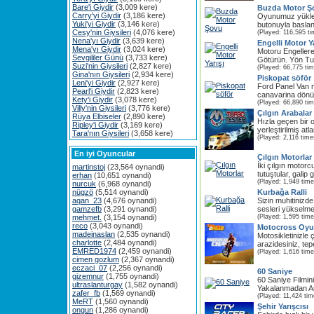
Bare'i Giydir
(3,009 kere)
Buzda Motor Ş
Carry'yi Giydir
(3,186 kere)
Oyunumuz yükle
Yuki'yi Giydir
(3,146 kere)
butonuyla baslan
Cesy'nin Giysileri
(4,076 kere)
(Played: 116,595 ti
Nena'yı Giydir
(3,639 kere)
Engelli Motor Ya
Mena'yı Giydir
(3,024 kere)
Motoru Engeller
Sevgililer Günü
(3,733 kere)
Götürün. Yön Tuşl
Suzi'nin Giysileri
(2,827 kere)
(Played: 66,775 ti
Gina'nın Giysileri
(2,934 kere)
Piskopat söför
Leni'yi Giydir
(2,927 kere)
Ford Panel Van m
Pearl'i Giydir
(2,823 kere)
canavarina dönü
Kety'i Giydir
(3,078 kere)
(Played: 66,890 ti
Villy'nin Giysileri
(3,776 kere)
Çılgın Arabalar
Rüya Elbiseler
(2,890 kere)
Hızla geçen bir 
Ripley'i Giydir
(3,169 kere)
yerleştirilmiş at
Tara'nın Giysileri
(3,658 kere)
(Played: 2,116 time
En iyi Oyuncular
Çılgın Motorlar
İki çılgın motorc
martinstoj
(23,564 oynandi)
tutuştular, galip 
erhan
(10,651 oynandi)
(Played: 1,949 time
nurcuk
(6,968 oynandi)
nügzö
(5,514 oynandi)
Kurbağa Ralli
aqan_23
(4,676 oynandi)
Sizin muhitinizde
gamzefb
(3,291 oynandi)
sesleri yükselme
mehmet.
(3,154 oynandi)
(Played: 1,595 time
reco
(3,043 oynandi)
Motocross Oy
madeinaslan
(2,535 oynandi)
Motosikletinizle 
charlotte
(2,484 oynandi)
arazidesiniz, tepe
EMRED1974
(2,459 oynandi)
(Played: 1,616 time
cimen gozlum
(2,367 oynandi)
eczaci_07
(2,256 oynandi)
60 Saniye
gizemnur
(1,755 oynandi)
60 Saniye Filmin
ultraslanturgay
(1,582 oynandi)
Yakalanmadan An
zafer_fb
(1,569 oynandi)
(Played: 11,424 tim
MeRT
(1,560 oynandi)
Şehir Yarışcısı
ongun
(1,286 oynandi)