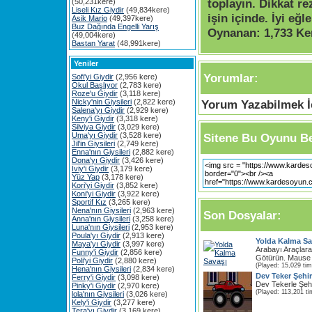
toplayın. Dikkat re
(50,231kere)
Liseli Kız Giydir
(49,834kere)
işin içinde. İyi eğle
Asik Mario
(49,397kere)
Buz Dağında Engelli Yarış
Oynanan:
1,733 Ke
(49,004kere)
Bastan Yarat
(48,991kere)
Yeniler
Yorumlar:
Sofi'yi Giydir
(2,956 kere)
Okul Başlıyor
(2,783 kere)
Roze'u Giydir
(3,118 kere)
Nicky'nin Giysileri
(2,822 kere)
Yorum Yazabilmek İç
Salena'yı Giydir
(2,929 kere)
Keny'i Giydir
(3,318 kere)
Silviya Giydir
(3,029 kere)
Uma'yı Giydir
(3,528 kere)
Sitene Bu Oyunu Be
Jil'in Giysileri
(2,749 kere)
Enna'nın Giysileri
(2,882 kere)
Dona'yı Giydir
(3,426 kere)
Iviy'i Giydir
(3,179 kere)
Yüz Yap
(3,178 kere)
Kori'yi Giydir
(3,852 kere)
Koni'yi Giydir
(3,922 kere)
Sportif Kız
(3,265 kere)
Nena'nın Giysileri
(2,963 kere)
Son Dosyalar:
Anna'nın Giysileri
(3,258 kere)
Luna'nın Giysileri
(2,953 kere)
Poula'yı Giydir
(2,913 kere)
Yolda Kalma Sa
Maya'yı Giydir
(3,997 kere)
Arabayı Araçlar
Funny'i Giydir
(2,856 kere)
Götürün. Mause İ
Poli'yi Giydir
(2,880 kere)
(Played: 15,029 ti
Hena'nın Giysileri
(2,834 kere)
Dev Teker Şehi
Ferry'i Giydir
(3,098 kere)
Dev Tekerle Şehi
Pinky'i Giydir
(2,970 kere)
(Played: 113,201 ti
lola'nın Giysileri
(3,026 kere)
Kely'i Giydir
(3,277 kere)
Tera'yı Giydir
(3,169 kere)