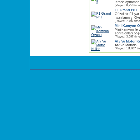
Israrla oynamanı
(Played: 8,950 time
F1 Grand Pri I
Güzel bir F1 yar
hazırlanmış. Oyu
(Played: 7,467 time
Mini Kamyon 
Mini kamyon ile 
sonra onları boşa
(Played: 3,097 time
Atv Ve Motor K
Atv ve Motorla En
(Played: 111,967 ti