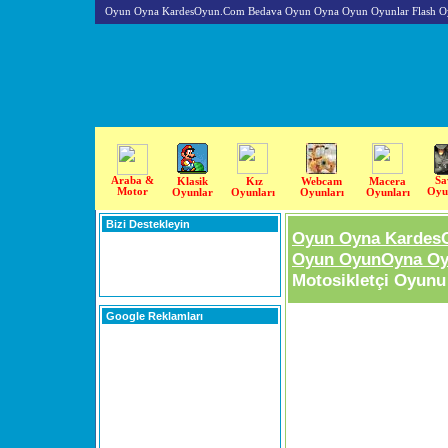
Oyun Oyna KardesOyun.Com Bedava Oyun Oyna Oyun Oyunlar Flash O
Araba &
Sa
Klasik
Kız
Webcam
Macera
Motor
Oyu
Oyunlar
Oyunları
Oyunları
Oyunları
Bizi Destekleyin
Oyun Oyna Kardes
Oyun OyunOyna Oyu
Motosikletçi Oyunu
Google Reklamları