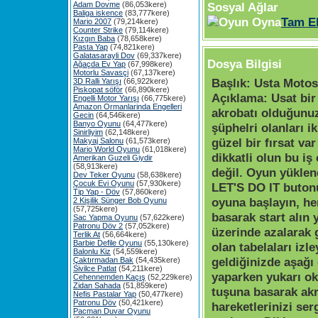
Adam Dovme
(86,053kere)
Sosyal Ağlar
Baliga iskence
(83,777kere)
Tam E
Mario 2007
(79,214kere)
Counter Strike
(79,114kere)
Kızgın Baba
(78,658kere)
Pasta Yap
(74,821kere)
Galatasarayli Dov
(69,337kere)
Dosya Bilgisi
Ağaçda Ev Yap
(67,998kere)
Motorlu Savasçi
(67,137kere)
Başlık:
Usta Motos
3D Ralli Yarışı
(66,922kere)
Piskopat söför
(66,890kere)
Açıklama:
Usat bir
Engelli Motor Yarışı
(66,775kere)
Amazon Ormanlarinda Engelleri
akrobatı olduğunu
Gecin
(64,546kere)
Banyo Oyunu
(64,477kere)
şüphelri olanları i
Sinirliyim
(62,148kere)
güzel bir fırsat v
Makyaj Salonu
(61,573kere)
Mario World Oyunu
(61,018kere)
dikkatli olun bu iş
Amerikan Guzeli Giydir
(58,913kere)
değil. Oyun yüklen
Dev Teker Oyunu
(58,638kere)
Çocuk Evi Oyunu
(57,930kere)
LET'S DO IT buton
Tip Yap - Döv
(57,860kere)
oyuna başlayın, he
2 Kişilik Sünger Bob Oyunu
(57,725kere)
basarak start alın 
Sac Yapma Oyunu
(57,622kere)
Patronu Döv 2
(57,052kere)
üzerinde azalarak 
Terlik At
(56,664kere)
Barbie Defile Oyunu
(55,130kere)
olan tabelaları izle
Balonlu Kiz
(54,559kere)
geldiğinizde aşağı 
Çaktırmadan Bak
(54,435kere)
Sivilce Patlat
(54,211kere)
yaparken yukarı ok
Cehennemden Kaçış
(52,229kere)
Zidan Sahada
(51,859kere)
tuşuna basarak akr
Nefis Pastalar Yap
(50,477kere)
Patronu Döv
(50,421kere)
hareketlerinizi ser
Pacman Duvar Oyunu