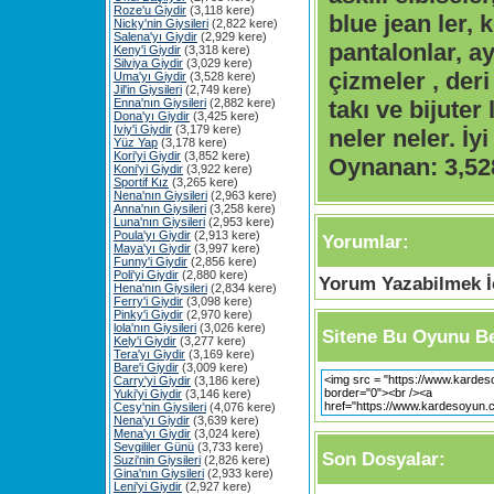
Roze'u Giydir
(3,118 kere)
blue jean ler, 
Nicky'nin Giysileri
(2,822 kere)
Salena'yı Giydir
(2,929 kere)
pantalonlar, ay
Keny'i Giydir
(3,318 kere)
Silviya Giydir
(3,029 kere)
çizmeler , deri
Uma'yı Giydir
(3,528 kere)
Jil'in Giysileri
(2,749 kere)
Enna'nın Giysileri
(2,882 kere)
takı ve bijuter 
Dona'yı Giydir
(3,425 kere)
Iviy'i Giydir
(3,179 kere)
neler neler. İyi
Yüz Yap
(3,178 kere)
Kori'yi Giydir
(3,852 kere)
Oynanan:
3,52
Koni'yi Giydir
(3,922 kere)
Sportif Kız
(3,265 kere)
Nena'nın Giysileri
(2,963 kere)
Anna'nın Giysileri
(3,258 kere)
Luna'nın Giysileri
(2,953 kere)
Poula'yı Giydir
(2,913 kere)
Yorumlar:
Maya'yı Giydir
(3,997 kere)
Funny'i Giydir
(2,856 kere)
Poli'yi Giydir
(2,880 kere)
Yorum Yazabilmek İç
Hena'nın Giysileri
(2,834 kere)
Ferry'i Giydir
(3,098 kere)
Pinky'i Giydir
(2,970 kere)
lola'nın Giysileri
(3,026 kere)
Sitene Bu Oyunu Be
Kely'i Giydir
(3,277 kere)
Tera'yı Giydir
(3,169 kere)
Bare'i Giydir
(3,009 kere)
Carry'yi Giydir
(3,186 kere)
Yuki'yi Giydir
(3,146 kere)
Cesy'nin Giysileri
(4,076 kere)
Nena'yı Giydir
(3,639 kere)
Mena'yı Giydir
(3,024 kere)
Sevgililer Günü
(3,733 kere)
Son Dosyalar:
Suzi'nin Giysileri
(2,826 kere)
Gina'nın Giysileri
(2,933 kere)
Leni'yi Giydir
(2,927 kere)