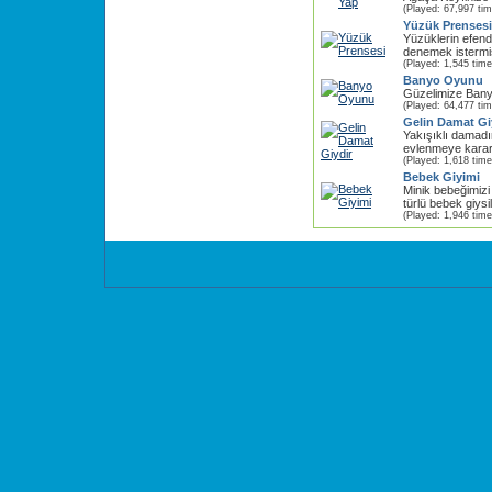
(Played: 67,997 ti
Yüzük Prensesi
Yüzüklerin efendi
denemek istermis
(Played: 1,545 time
Banyo Oyunu
Güzelimize Banyo
(Played: 64,477 ti
Gelin Damat Gi
Yakışıklı damadı
evlenmeye karar v
(Played: 1,618 time
Bebek Giyimi
Minik bebeğimizi 
türlü bebek giysi
(Played: 1,946 time