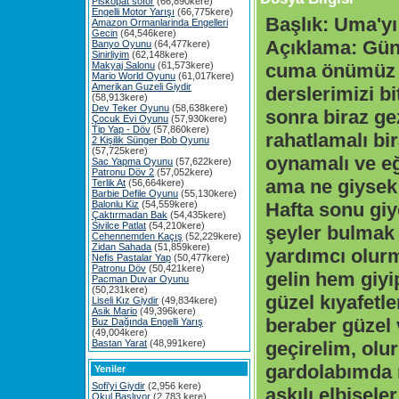
Piskopat söför
(66,890kere)
Engelli Motor Yarışı
(66,775kere)
Başlık:
Uma'yı 
Amazon Ormanlarinda Engelleri
Gecin
(64,546kere)
Açıklama:
Gün
Banyo Oyunu
(64,477kere)
Sinirliyim
(62,148kere)
Makyaj Salonu
(61,573kere)
cuma önümüz 
Mario World Oyunu
(61,017kere)
Amerikan Guzeli Giydir
derslerimizi bi
(58,913kere)
Dev Teker Oyunu
(58,638kere)
sonra biraz ge
Çocuk Evi Oyunu
(57,930kere)
Tip Yap - Döv
(57,860kere)
rahatlamalı bi
2 Kişilik Sünger Bob Oyunu
(57,725kere)
oynamalı ve eğ
Sac Yapma Oyunu
(57,622kere)
Patronu Döv 2
(57,052kere)
ama ne giysek 
Terlik At
(56,664kere)
Barbie Defile Oyunu
(55,130kere)
Balonlu Kiz
(54,559kere)
Hafta sonu giy
Çaktırmadan Bak
(54,435kere)
Sivilce Patlat
(54,210kere)
şeyler bulmak 
Cehennemden Kaçış
(52,229kere)
Zidan Sahada
(51,859kere)
yardımcı olur
Nefis Pastalar Yap
(50,477kere)
Patronu Döv
(50,421kere)
gelin hem giyi
Pacman Duvar Oyunu
(50,231kere)
güzel kıyafetl
Liseli Kız Giydir
(49,834kere)
Asik Mario
(49,396kere)
beraber güzel 
Buz Dağında Engelli Yarış
(49,004kere)
Bastan Yarat
(48,991kere)
geçirelim, olu
gardolabımda n
Yeniler
Sofi'yi Giydir
(2,956 kere)
askılı elbiseler
Okul Başlıyor
(2,783 kere)