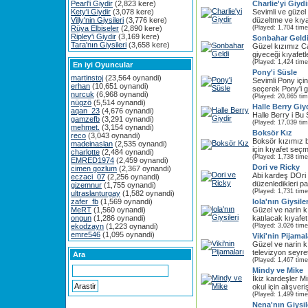
Pearl'i Giydir
(2,823 kere)
Charlie'yi Giydi
Kety'i Giydir
(3,078 kere)
Sevimli ve güzel 
Villy'nin Giysileri
(3,776 kere)
düzeltme ve kıyaf
Rüya Elbiseler
(2,890 kere)
(Played: 1,704 time
Ripley'i Giydir
(3,169 kere)
Sonbahar Geld
Tara'nın Giysileri
(3,658 kere)
Güzel kızımız C
giyeceği kıyafetl
(Played: 1,424 time
En iyi Oyuncular
Pony'i Süsle
martinstoj
(23,564 oynandi)
Sevimli Pony için 
erhan
(10,651 oynandi)
seçerek Pony'i gi
nurcuk
(6,968 oynandi)
(Played: 20,865 ti
nügzö
(5,514 oynandi)
Halle Berry Giy
aqan_23
(4,676 oynandi)
Halle Berry i Bu 
gamzefb
(3,291 oynandi)
(Played: 17,039 ti
mehmet.
(3,154 oynandi)
Boksör Kız
reco
(3,043 oynandi)
Boksör kızımız 
madeinaslan
(2,535 oynandi)
için kıyafet seçm
charlotte
(2,484 oynandi)
(Played: 1,738 time
EMRED1974
(2,459 oynandi)
Dori ve Ricky
cimen gozlum
(2,367 oynandi)
Abi kardeş DOri 
eczaci_07
(2,256 oynandi)
düzenledikleri par
gizemnur
(1,755 oynandi)
(Played: 1,731 time
ultraslanturgay
(1,582 oynandi)
zafer_fb
(1,569 oynandi)
lola'nın Giysiler
MeRT
(1,560 oynandi)
Güzel ve narin kı
ongun
(1,286 oynandi)
katılacak kıyafe
ekodzayn
(1,223 oynandi)
(Played: 3,026 time
emre546
(1,095 oynandi)
Viki'nin Pijamal
Güzel ve narin k
televizyon seyret
Ara
(Played: 1,467 time
Mindy ve Mike
İkiz kardeşler M
okul için alışveri
(Played: 1,499 time
Nena'nın Giysil