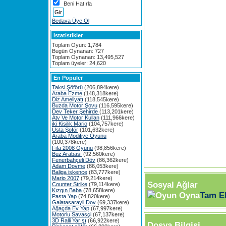
Beni Hatırla
Bedava Üye Ol
Istatistikler
Toplam Oyun: 1,784
Bugün Oynanan: 727
Toplam Oynanan: 13,495,527
Toplam üyeler: 24,620
En Popüler
Taksi Şöförü
(206,894kere)
Araba Ezme
(148,318kere)
Diz Ameliyatı
(118,545kere)
Buzda Motor Şovu
(116,595kere)
Dev Teker Şehirde
(113,201kere)
Atv Ve Motor Kullan
(111,966kere)
iki Kisilik Mario
(104,757kere)
Usta Şoför
(101,632kere)
Araba Modifiye Oyunu
(100,378kere)
Fifa 2008 Oyunu
(98,856kere)
Buz Arabası
(92,560kere)
Fenerbahçeli Döv
(86,362kere)
Adam Dovme
(86,053kere)
Baliga iskence
(83,777kere)
Mario 2007
(79,214kere)
Sosyal Ağlar
Counter Strike
(79,114kere)
Kızgın Baba
(78,658kere)
Tam E
Pasta Yap
(74,820kere)
Galatasarayli Dov
(69,337kere)
Ağaçda Ev Yap
(67,997kere)
Motorlu Savasçi
(67,137kere)
3D Ralli Yarışı
(66,922kere)
Dosya Bilgisi