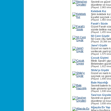
Sevimli ve güzel
düzeltme ve kıyafe
(Played: 2,963 time
Kelebek Kız
Şirin kelebek kı
kıyafet seçmek v
(Played: 1,683 time
Farah'ı Süsle
Güzel Farah süs
sizinle birlikte m
(Played: 1,455 time
50 Cent Giydir
50 Cent i Bu Sefe
(Played: 20,394 ti
Jane'i Giydir
Güzel ve narin 
verilecek parti i
(Played: 1,575 time
Çocuk Giyimi
Minik Sarah'ı giy
Birbirinden güzel
(Played: 1,612 time
Shila'yı Giydir
Güzel ve narin k
seçmek ve güzel 
(Played: 1,656 time
Bale Hazırlığı
Sevimli balerin 
bale gösterisi iç
(Played: 1,638 time
Tara'nın Giysile
Sevimli ve güzel 
düzeltme ve kıyafe
(Played: 3,658 time
Ağaçda Ev Yap
Ağaça Keyfinize