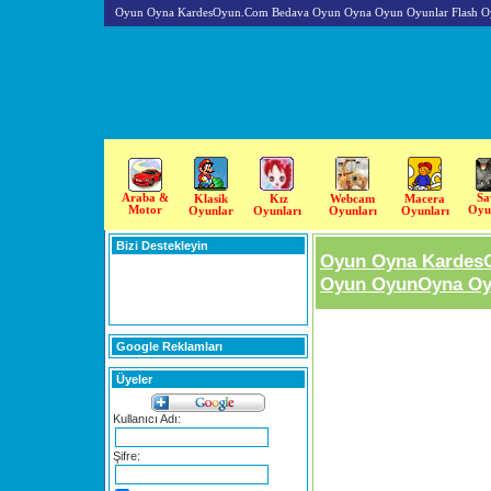
Oyun Oyna KardesOyun.Com Bedava Oyun Oyna Oyun Oyunlar Flash O
Araba &
Sa
Klasik
Kız
Webcam
Macera
Motor
Oyu
Oyunlar
Oyunları
Oyunları
Oyunları
Bizi Destekleyin
Oyun Oyna Kardes
Oyun OyunOyna Oyu
Google Reklamları
Üyeler
Kullanıcı Adı:
Şifre: