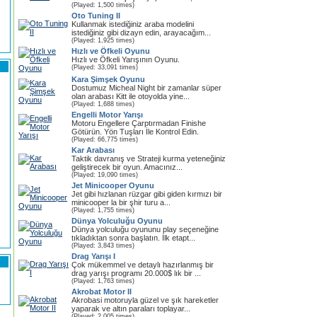
(Played: 1,500 times)
Oto Tuning II
Kullanmak istediğiniz araba modelini
istediğiniz gibi dizayn edin, arayacağım...
(Played: 1,925 times)
Hızlı ve Öfkeli Oyunu
Hızlı ve Öfkeli Yarışının Oyunu.
(Played: 33,091 times)
Kara Şimşek Oyunu
Dostumuz Micheal Night bir zamanlar süper
olan arabası Kitt ile otoyolda yine...
(Played: 1,688 times)
Engelli Motor Yarışı
Motoru Engellere Çarptırmadan Finishe
Götürün. Yön Tuşları İle Kontrol Edin.
(Played: 66,775 times)
Kar Arabası
Taktik davranış ve Strateji kurma yeteneğiniz
geliştirecek bir oyun. Amacınız...
(Played: 19,090 times)
Jet Minicooper Oyunu
Jet gibi hızlanan rüzgar gibi giden kırmızı bir
minicooper la bir şhir turu a...
(Played: 1,755 times)
Dünya Yolculuğu Oyunu
Dünya yolculuğu oyununu play seçeneğine
tıkladıktan sonra başlatın. İlk etapt...
(Played: 3,843 times)
Drag Yarışı I
Çok mükemmel ve detaylı hazırlanmış bir
drag yarışı programı 20.000$ lık bir ...
(Played: 1,763 times)
Akrobat Motor II
Akrobasi motoruyla güzel ve şık hareketler
yaparak ve altın paraları toplayar...
(Played: 2,005 times)