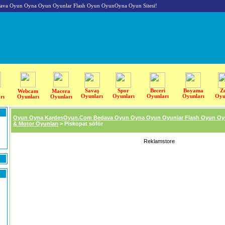
va Oyun Oyna Oyun Oyunlar Flash Oyun OyunOyna Oyun Sitesi!
Savaş
Spor
Beceri
Boyama
Z
Webcam
Macera
Oyunları
Oyunları
Oyunları
Oyunları
Oyu
rı
Oyunları
Oyunları
Oyun Oyna KardesOyun.Com Bedava Oyun Oyna Oyun Oyunlar Flash Oyun Oy
& Motor Oyunları
> Piskopat söför
Reklamstore