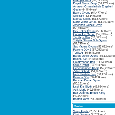
Piskopat söför
(66,890kere)
Engelli Motor Yarışı
(66,775kere)
Amazon Ormanlarinda Engelleri
Gecin
(64,546kere)
Banyo Oyunu
(64,477kere)
Sinirliyim
(62,147kere)
Makyaj Salonu
(61,573kere)
Mario World Oyunu
(61,017kere)
Amerikan Guzeli Giydir
(58,913kere)
Dev Teker Oyunu
(58,638kere)
Çocuk Evi Oyunu
(57,930kere)
Tip Yap - Döv
(57,860kere)
2 Kişilik Sünger Bob Oyunu
(57,725kere)
Sac Yapma Oyunu
(57,622kere)
Patronu Döv 2
(57,052kere)
Terlik At
(56,664kere)
Barbie Defile Oyunu
(55,130kere)
Balonlu Kiz
(54,559kere)
Çaktırmadan Bak
(54,435kere)
Sivilce Patlat
(54,210kere)
Cehennemden Kaçış
(52,229kere
Zidan Sahada
(51,859kere)
Nefis Pastalar Yap
(50,477kere)
Patronu Döv
(50,421kere)
Pacman Duvar Oyunu
(50,231kere)
Liseli Kız Giydir
(49,834kere)
Asik Mario
(49,396kere)
Buz Dağında Engelli Yarış
(49,004kere)
Bastan Yarat
(48,991kere)
Yeniler
Sofi'yi Giydir
(2,956 kere)
Okul Başlıyor
(2,783 kere)