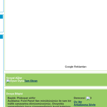
)
Google Reklamları
Sosyal Ağlar
Tam Ekran
Dosya Bilgisi
Başlık:
Piskopat söför
Derecesi:
Açıklama:
Ford Panel Van minübüsünüz ile tam bir
Oy Ver
trafik canavarina dönüsmüssünüz. Otoyolda
Arkadaşına Söyle
yapmadiginiz kaza çügnemediginiz kural kalmiyor.