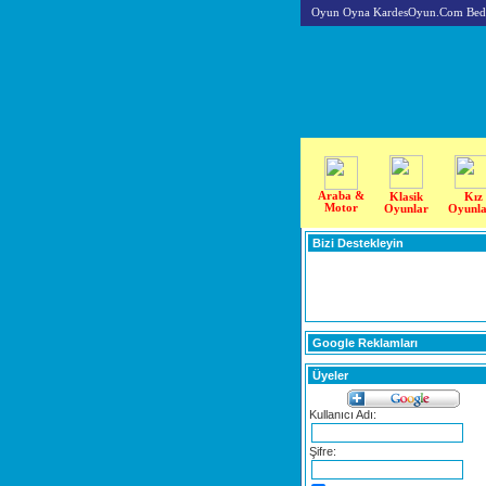
Oyun Oyna KardesOyun.Com Beda
Araba &
Klasik
Kız
Motor
Oyunlar
Oyunla
Bizi Destekleyin
Google Reklamları
Üyeler
Kullanıcı Adı:
Şifre: