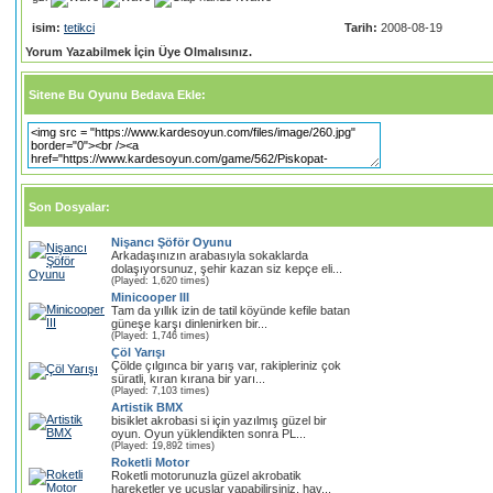
isim:
tetikci
Tarih:
2008-08-19
Yorum Yazabilmek İçin Üye Olmalısınız.
Sitene Bu Oyunu Bedava Ekle:
Son Dosyalar:
Nişancı Şöför Oyunu
Arkadaşınızın arabasıyla sokaklarda
dolaşıyorsunuz, şehir kazan siz kepçe eli...
(Played: 1,620 times)
Minicooper III
Tam da yıllık izin de tatil köyünde kefile batan
güneşe karşı dinlenirken bir...
(Played: 1,746 times)
Çöl Yarışı
Çölde çılgınca bir yarış var, rakipleriniz çok
süratli, kıran kırana bir yarı...
(Played: 7,103 times)
Artistik BMX
bisiklet akrobasi si için yazılmış güzel bir
oyun. Oyun yüklendikten sonra PL...
(Played: 19,892 times)
Roketli Motor
Roketli motorunuzla güzel akrobatik
hareketler ve uçuşlar yapabilirsiniz, hav...