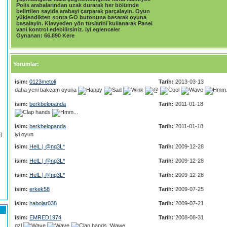
Polis arabalarindan uzak durarak her bölümde
belirtilen sayida arabayi çarparak parçalayin. Oyun
yüklendikten sonra GO butonuna basarak oyuna
basalayin. Klavyeden yön tuslarini kullanarak Panel
vani kontrol edebilirsiniz. iyi eglenceler
Oynanan:
66,890 Kere
Yorumlar:
isim:
0123metoli
Tarih:
2013-03-13
daha yeni bakcam oyuna
isim:
berkbelopanda
Tarih:
2011-01-18
isim:
berkbelopanda
Tarih:
2011-01-18
)
iyi oyun
isim:
HelL | @nq3L*
Tarih:
2009-12-28
isim:
HelL | @nq3L*
Tarih:
2009-12-28
isim:
HelL | @nq3L*
Tarih:
2009-12-28
isim:
erkek58
Tarih:
2009-07-25
isim:
habolar038
Tarih:
2009-07-21
isim:
EMRED1974
Tarih:
2008-08-31
gzl
:Wawe