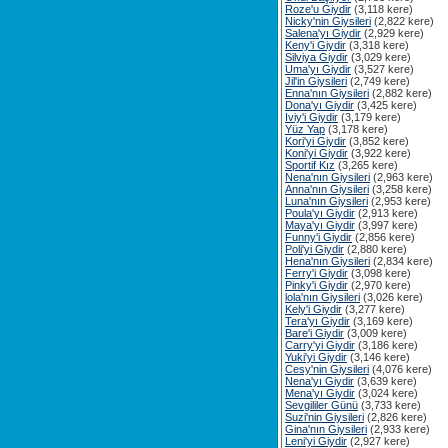
Roze'u Giydir
(3,118 kere)
Nicky'nin Giysileri
(2,822 kere)
Salena'yı Giydir
(2,929 kere)
Keny'i Giydir
(3,318 kere)
Silviya Giydir
(3,029 kere)
Uma'yı Giydir
(3,527 kere)
Jil'in Giysileri
(2,749 kere)
Enna'nın Giysileri
(2,882 kere)
Dona'yı Giydir
(3,425 kere)
Iviy'i Giydir
(3,179 kere)
Yüz Yap
(3,178 kere)
Kori'yi Giydir
(3,852 kere)
Koni'yi Giydir
(3,922 kere)
Sportif Kız
(3,265 kere)
Nena'nın Giysileri
(2,963 kere)
Anna'nın Giysileri
(3,258 kere)
Luna'nın Giysileri
(2,953 kere)
Poula'yı Giydir
(2,913 kere)
Maya'yı Giydir
(3,997 kere)
Funny'i Giydir
(2,856 kere)
Poli'yi Giydir
(2,880 kere)
Hena'nın Giysileri
(2,834 kere)
Ferry'i Giydir
(3,098 kere)
Pinky'i Giydir
(2,970 kere)
lola'nın Giysileri
(3,026 kere)
Kely'i Giydir
(3,277 kere)
Tera'yı Giydir
(3,169 kere)
Bare'i Giydir
(3,009 kere)
Carry'yi Giydir
(3,186 kere)
Yuki'yi Giydir
(3,146 kere)
Cesy'nin Giysileri
(4,076 kere)
Nena'yı Giydir
(3,639 kere)
Mena'yı Giydir
(3,024 kere)
Sevgililer Günü
(3,733 kere)
Suzi'nin Giysileri
(2,826 kere)
Gina'nın Giysileri
(2,933 kere)
Leni'yi Giydir
(2,927 kere)