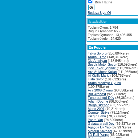
Beni Hatırla
Bedava Üye Ol
Istatistikler
Toplam Oyun: 1,784
Bugün Oynanan: 655
Toplam Oynanan: 13,495,455
Toplam üyeler: 24,620
En Popüler
Taksi Şöförü
(206,894kere)
Araba Ezme
(148,318kere)
Diz Ameliyatı
(118,545kere)
Buzda Motor Şovu
(116,595kere)
Dev Teker Şehirde
(113,200kere)
Atv Ve Motor Kullan
(111,966kere
iki Kisilik Mario
(104,757kere)
Usta Şoför
(101,632kere)
Araba Modifiye Oyunu
(100,378kere)
Fifa 2008 Oyunu
(98,856kere)
Buz Arabası
(92,560kere)
Fenerbahçeli Döv
(86,362kere)
Adam Dovme
(86,053kere)
Baliga iskence
(83,777kere)
Mario 2007
(79,214kere)
Counter Strike
(79,114kere)
Kızgın Baba
(78,658kere)
Pasta Yap
(74,820kere)
Galatasarayli Dov
(69,337kere)
Ağaçda Ev Yap
(67,997kere)
Motorlu Savasçi
(67,137kere)
3D Ralli Yarışı
(66,922kere)