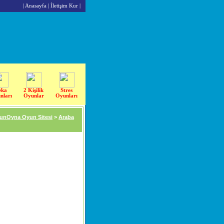
|
Anasayfa
|
İletişim Kur
|
eka
2 Kişilik
Stres
nları
Oyunlar
Oyunları
unOyna Oyun Sitesi
>
Araba