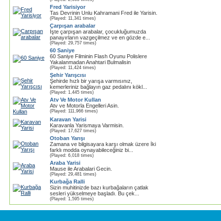
Fred Yarisiyor
Tas Devrinin Unlu Kahramani Fred ile Yarisin.
(Played: 11,341 times)
Çarpışan arabalar
İşte çarpışan arabalar, çocukluğumuzda
panayırların vazgeçilmez ve en gözde e...
(Played: 29,757 times)
60 Saniye
60 Saniye Filminin Flash Oyunu Polislere
Yakalanmadan Anahtari Bulmalisin
(Played: 11,424 times)
Şehir Yarışcısı
Şehirde hızlı bir yarışa varmısınız,
kemerleriniz bağlayın gaz pedalını kökl...
(Played: 1,445 times)
Atv Ve Motor Kullan
Atv ve Motorla Engelleri Asin.
(Played: 111,966 times)
Karavan Yarisi
Karavanla Yarismaya Varmisin.
(Played: 17,627 times)
Otoban Yarışı
Zamana ve bilgisayara karşı olmak üzere İki
farklı modda oynayabileceğiniz bi...
(Played: 6,018 times)
Araba Yarisi
Mause ile Arabalari Gecin.
(Played: 29,481 times)
Kurbağa Ralli
Sizin muhitinizde bazı kurbağaların çatlak
sesleri yükselmeye başladı. Bu çek...
(Played: 1,595 times)