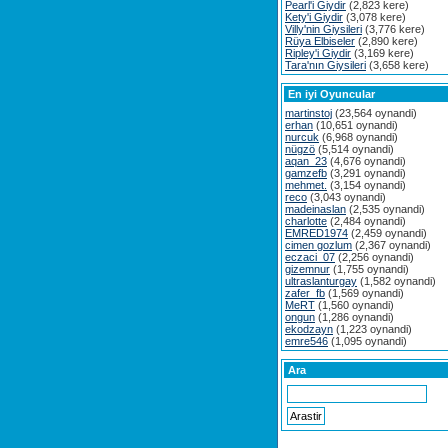
Pearl'i Giydir
(2,823 kere)
Kety'i Giydir
(3,078 kere)
Villy'nin Giysileri
(3,776 kere)
Rüya Elbiseler
(2,890 kere)
Ripley'i Giydir
(3,169 kere)
Tara'nın Giysileri
(3,658 kere)
En iyi Oyuncular
martinstoj
(23,564 oynandi)
erhan
(10,651 oynandi)
nurcuk
(6,968 oynandi)
nügzö
(5,514 oynandi)
aqan_23
(4,676 oynandi)
gamzefb
(3,291 oynandi)
mehmet.
(3,154 oynandi)
reco
(3,043 oynandi)
madeinaslan
(2,535 oynandi)
charlotte
(2,484 oynandi)
EMRED1974
(2,459 oynandi)
cimen gozlum
(2,367 oynandi)
eczaci_07
(2,256 oynandi)
gizemnur
(1,755 oynandi)
ultraslanturgay
(1,582 oynandi)
zafer_fb
(1,569 oynandi)
MeRT
(1,560 oynandi)
ongun
(1,286 oynandi)
ekodzayn
(1,223 oynandi)
emre546
(1,095 oynandi)
Ara