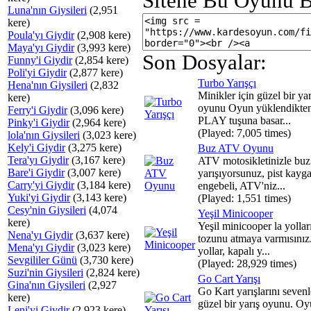
Sitene Bu Oyunu B
Luna'nın Giysileri
(2,951
kere)
Poula'yı Giydir
(2,908 kere)
Maya'yı Giydir
(3,993 kere)
Son Dosyalar:
Funny'i Giydir
(2,854 kere)
Poli'yi Giydir
(2,877 kere)
Turbo Yarışçı
Hena'nın Giysileri
(2,832
Minikler için güzel bir yar
kere)
oyunu Oyun yüklendikten
Ferry'i Giydir
(3,096 kere)
PLAY tuşuna basar...
Pinky'i Giydir
(2,964 kere)
(Played: 7,005 times)
lola'nın Giysileri
(3,023 kere)
Kely'i Giydir
(3,275 kere)
Buz ATV Oyunu
Tera'yı Giydir
(3,167 kere)
ATV motosikletinizle buz 
Bare'i Giydir
(3,007 kere)
yarışıyorsunuz, pist kayg
Carry'yi Giydir
(3,184 kere)
engebeli, ATV'niz...
Yuki'yi Giydir
(3,143 kere)
(Played: 1,551 times)
Cesy'nin Giysileri
(4,074
Yeşil Minicooper
kere)
Yeşil minicooper la yollar
Nena'yı Giydir
(3,637 kere)
tozunu atmaya varmısınız
Mena'yı Giydir
(3,023 kere)
yollar, kapalı y...
Sevgililer Günü
(3,730 kere)
(Played: 28,929 times)
Suzi'nin Giysileri
(2,824 kere)
Go Cart Yarışı
Gina'nın Giysileri
(2,927
Go Kart yarışlarını sevenl
kere)
güzel bir yarış oyunu. O
Leni'yi Giydir
(2,923 kere)