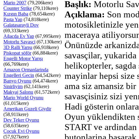
Başlık:
Motorlu Sav
Mario 2007
(79,206kere)
Counter Strike
(79,110kere)
Açıklama:
Son mod
Kızgın Baba
(78,654kere)
Pasta Yap
(74,818kere)
motosikletinizle yen
Galatasarayli Dov
(69,333kere)
maceraya atiliyorsu
Ağaçda Ev Yap
(67,995kere)
Motorlu Savasçi
(67,130kere)
Önünüzde arkanizda
3D Ralli Yarışı
(66,918kere)
Piskopat söför
(66,884kere)
savasçilar, yukarida
Engelli Motor Yarışı
helikopterler, sagda
(66,769kere)
Amazon Ormanlarinda
mayinlar hepsi size s
Engelleri Gecin
(64,542kere)
Banyo Oyunu
(64,474kere)
ama siz amansiz bir
Sinirliyim
(62,141kere)
Makyaj Salonu
(61,572kere)
savasçisiniz sizi yen
Mario World Oyunu
(61,015kere)
Hadi gösterin onlara
Amerikan Guzeli Giydir
(58,911kere)
Oyun yüklendikten 
Dev Teker Oyunu
START ve ardindan
(58,635kere)
Çocuk Evi Oyunu
butonlarina basarak
(57,927kere)