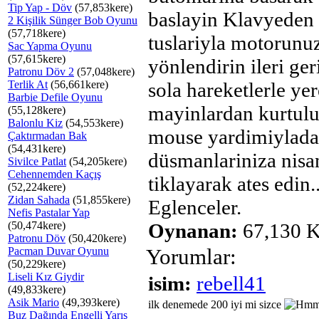
Tip Yap - Döv
(57,853kere)
baslayin Klavyeden
2 Kişilik Sünger Bob Oyunu
(57,718kere)
tuslariyla motorunu
Sac Yapma Oyunu
(57,615kere)
yönlendirin ileri ger
Patronu Döv 2
(57,048kere)
Terlik At
(56,661kere)
sola hareketlerle ye
Barbie Defile Oyunu
mayinlardan kurtulu
(55,128kere)
Balonlu Kiz
(54,553kere)
mouse yardimiylada
Çaktırmadan Bak
(54,431kere)
düsmanlariniza nisan
Sivilce Patlat
(54,205kere)
Cehennemden Kaçış
tiklayarak ates edin..
(52,224kere)
Zidan Sahada
(51,855kere)
Eglenceler.
Nefis Pastalar Yap
(50,474kere)
Oynanan:
67,130 K
Patronu Döv
(50,420kere)
Pacman Duvar Oyunu
Yorumlar:
(50,229kere)
Liseli Kız Giydir
isim:
rebell41
(49,833kere)
Asik Mario
(49,393kere)
ilk denemede 200 iyi mi sizce
Buz Dağında Engelli Yarış