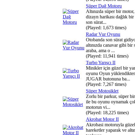
Süper Dağ Motoru
Altınızda süper bir motor,
dizayn harikası dağlık bir
son sürat...
(Played: 1,673 times)
Radar Vur Oyunu
Otobanda son sürat gidiy
altınızda canavar gibi bir 
araba, ama o ...
(Played: 11,941 times)
Turbo Yarışçı II
Minikler için güzel bir yar
oyunu Oyun yüklendikten
JUGAR butonuna ba...
(Played: 7,267 times)
Süper Motosiklet
Zorlu bir parkur, süper bi
ile bu oyunu oynamak çok
motorun vi...
(Played: 18,225 times)
Akrobat Motor II
Akrobasi motoruyla güzel
hareketler yaparak ve altın