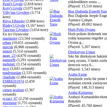
yüklendikten sonra ...
Pearl'i Giydir
(2,818 kere)
(Played: 15,510 times)
Kety'i Giydir
(3,075 kere)
Buz Dağında Engelli Yarı
Villy'nin Giysileri
(3,774
Buz Dağında Jeeple Engel
kere)
Aşmaya Çalışın.
Rüya Elbiseler
(2,888 kere)
(Played: 49,002 times)
Ripley'i Giydir
(3,167 kere)
Hızlı Polis Oyunu
Tara'nın Giysileri
(3,654 kere)
Hızlı polisin ilerlemek ist
En iyi Oyuncular
yolda karşısına engeller çı
martinstoj
(23,564 oynandi)
Oyuna g...
erhan
(10,651 oynandi)
(Played: 5,267 times)
nurcuk
(6,968 oynandi)
nügzö
(5,514 oynandi)
Direksiyon Ustası
aqan_23
(4,676 oynandi)
Sıkı bir direksiyon hakim
gamzefb
(3,291 oynandi)
yarış oyunu, 3 farklı zorl
mehmet.
(3,154 oynandi)
derecesi veya 6...
reco
(3,043 oynandi)
(Played: 1,543 times)
madeinaslan
(2,535 oynandi)
Araba Ezme
charlotte
(2,484 oynandi)
Jeepinizle zorlu bir pistte
EMRED1974
(2,459
arabaları ezerek yarisiyor
oynandi)
(Played: 148,313 times)
cimen gozlum
(2,367
Araba Kurtarma
oynandi)
Arabayi Kurtarabilecekmi
eczaci_07
(2,256 oynandi)
Bakalim
gizemnur
(1,755 oynandi)
(Played: 45,760 times)