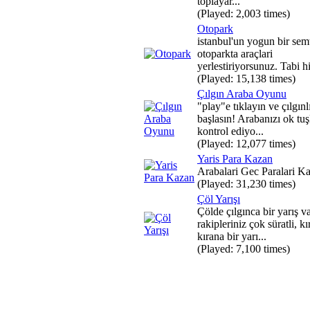
toplayar...
(Played: 2,003 times)
Otopark
istanbul'un yogun bir sem
otoparkta araçlari
yerlestiriyorsunuz. Tabi hi
(Played: 15,138 times)
Çılgın Araba Oyunu
"play"e tıklayın ve çılgınl
başlasın! Arabanızı ok tuş
kontrol ediyo...
(Played: 12,077 times)
Yaris Para Kazan
Arabalari Gec Paralari K
(Played: 31,230 times)
Çöl Yarışı
Çölde çılgınca bir yarış va
rakipleriniz çok süratli, kı
kırana bir yarı...
(Played: 7,100 times)