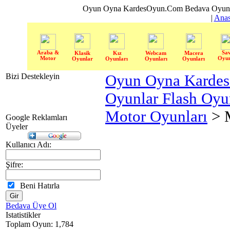
Oyun Oyna KardesOyun.Com Bedava Oyun 
|
Anas
Araba &
Sa
Klasik
Kız
Webcam
Macera
Motor
Oyun
Oyunlar
Oyunları
Oyunları
Oyunları
Bizi Destekleyin
Oyun Oyna Karde
Oyunlar Flash Oy
Motor Oyunları
> M
Google Reklamları
Üyeler
Kullanıcı Adı:
Şifre:
Beni Hatırla
Bedava Üye Ol
Istatistikler
Toplam Oyun: 1,784