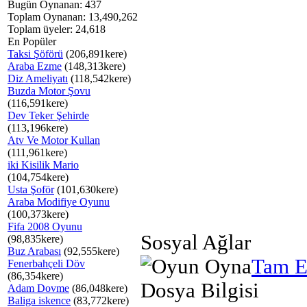
Bugün Oynanan: 437
Toplam Oynanan: 13,490,262
Toplam üyeler: 24,618
En Popüler
Taksi Şöförü
(206,891kere)
Araba Ezme
(148,313kere)
Diz Ameliyatı
(118,542kere)
Buzda Motor Şovu
(116,591kere)
Dev Teker Şehirde
(113,196kere)
Atv Ve Motor Kullan
(111,961kere)
iki Kisilik Mario
(104,754kere)
Usta Şoför
(101,630kere)
Araba Modifiye Oyunu
(100,373kere)
Fifa 2008 Oyunu
Sosyal Ağlar
(98,835kere)
Buz Arabası
(92,555kere)
Tam E
Fenerbahçeli Döv
(86,354kere)
Dosya Bilgisi
Adam Dovme
(86,048kere)
Baliga iskence
(83,772kere)