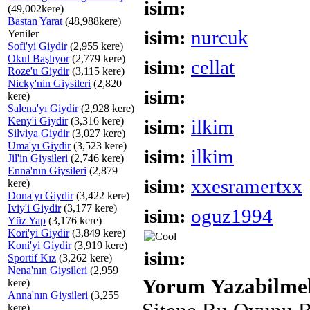
isim:
(49,002kere)
Bastan Yarat
(48,988kere)
isim:
nurcuk
Yeniler
Sofi'yi Giydir
(2,955 kere)
Okul Başlıyor
(2,779 kere)
isim:
cellat
Roze'u Giydir
(3,115 kere)
Nicky'nin Giysileri
(2,820
isim:
kere)
Salena'yı Giydir
(2,928 kere)
Keny'i Giydir
(3,316 kere)
isim:
ilkim
Silviya Giydir
(3,027 kere)
Uma'yı Giydir
(3,523 kere)
isim:
ilkim
Jil'in Giysileri
(2,746 kere)
Enna'nın Giysileri
(2,879
isim:
xxesramertxx
kere)
Dona'yı Giydir
(3,422 kere)
Iviy'i Giydir
(3,177 kere)
isim:
oguz1994
Yüz Yap
(3,176 kere)
Kori'yi Giydir
(3,849 kere)
Koni'yi Giydir
(3,919 kere)
isim:
Sportif Kız
(3,262 kere)
Nena'nın Giysileri
(2,959
Yorum Yazabilmek
kere)
Anna'nın Giysileri
(3,255
kere)