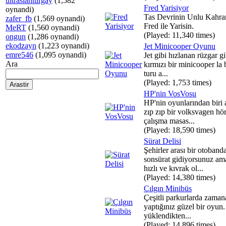
ultraslanturgay
(1,582
Fred Yarisiyor
oynandi)
Tas Devrinin Unlu Kahr
zafer_fb
(1,569 oynandi)
Fred ile Yarisin.
MeRT
(1,560 oynandi)
(Played: 11,340 times)
ongun
(1,286 oynandi)
ekodzayn
(1,223 oynandi)
Jet Minicooper Oyunu
emre546
(1,095 oynandi)
Jet gibi hızlanan rüzgar g
Ara
kırmızı bir minicooper la b
turu a...
(Played: 1,753 times)
HP'nin VosVosu
HP'nin oyunlarından biri a
zıp zıp bir volksvagen hö
çalışma masas...
(Played: 18,590 times)
Sürat Delisi
Şehirler arası bir otoband
sonsürat gidiyorsunuz am
hızlı ve kıvrak ol...
(Played: 14,380 times)
Çılgın Minibüs
Çeşitli parkurlarda zaman
yaptığınız güzel bir oyun
yüklendikten...
(Played: 14,896 times)