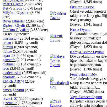
(Played: 1,545 times)
Pearl'i Giydir
(2,823 kere)
Öldüren Cazibe
Kety'i Giydir
(3,078 kere)
Güzel ve çekici kareteci
Villy'nin Giysileri
(3,776
rakiplerine karşı güzelli
kere)
dövüş ustalığı...
Rüya Elbiseler
(2,890 kere)
(Played: 1,941 times)
Ripley'i Giydir
(3,169 kere)
Hırsız Oyunu
Tara'nın Giysileri
(3,658 kere)
Bu karanlık binaya büy
En iyi Oyuncular
hazineyi bulmak için
martinstoj
(23,564 oynandi)
giriyorsunuz, odaları dol
erhan
(10,651 oynandi)
(Played: 1,623 times)
nurcuk
(6,968 oynandi)
nügzö
(5,514 oynandi)
Kafaya Tekme Oyunu
aqan_23
(4,676 oynandi)
Dövüş okulunun en göz
gamzefb
(3,291 oynandi)
öğrencisi bakalam kaç kiş
mehmet.
(3,154 oynandi)
başa çıkabileceksiniz....
reco
(3,043 oynandi)
(Played: 1,786 times)
madeinaslan
(2,535 oynandi)
Fenerbahçeli Döv
charlotte
(2,484 oynandi)
Türibünlerde kavgaya so
EMRED1974
(2,459
Rakip takıma haddini b
oynandi)
bildir. Sinirlerini b...
cimen gozlum
(2,367
(Played: 86,362 times)
oynandi)
Yaya Ezmece Oyunu
eczaci_07
(2,256 oynandi)
Karşıdan karşıya geçen 
gizemnur
(1,755 oynandi)
arabayla ezin bakalım n