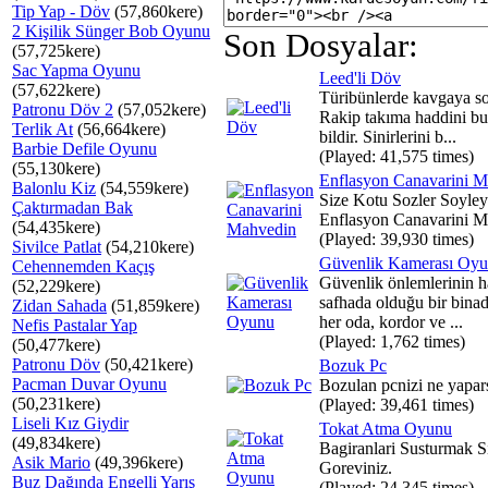
Tip Yap - Döv
(57,860kere)
2 Kişilik Sünger Bob Oyunu
Son Dosyalar:
(57,725kere)
Sac Yapma Oyunu
Leed'li Döv
(57,622kere)
Türibünlerde kavgaya so
Patronu Döv 2
(57,052kere)
Rakip takıma haddini b
Terlik At
(56,664kere)
bildir. Sinirlerini b...
Barbie Defile Oyunu
(Played: 41,575 times)
(55,130kere)
Enflasyon Canavarini 
Balonlu Kiz
(54,559kere)
Size Kotu Sozler Soyle
Çaktırmadan Bak
Enflasyon Canavarini M
(54,435kere)
(Played: 39,930 times)
Sivilce Patlat
(54,210kere)
Güvenlik Kamerası Oy
Cehennemden Kaçış
Güvenlik önlemlerinin h
(52,229kere)
safhada olduğu bir binad
Zidan Sahada
(51,859kere)
her oda, kordor ve ...
Nefis Pastalar Yap
(Played: 1,762 times)
(50,477kere)
Patronu Döv
(50,421kere)
Bozuk Pc
Pacman Duvar Oyunu
Bozulan pcnizi ne yapars
(50,231kere)
(Played: 39,461 times)
Liseli Kız Giydir
Tokat Atma Oyunu
(49,834kere)
Bagiranlari Susturmak S
Asik Mario
(49,396kere)
Goreviniz.
Buz Dağında Engelli Yarış
(Played: 24,345 times)