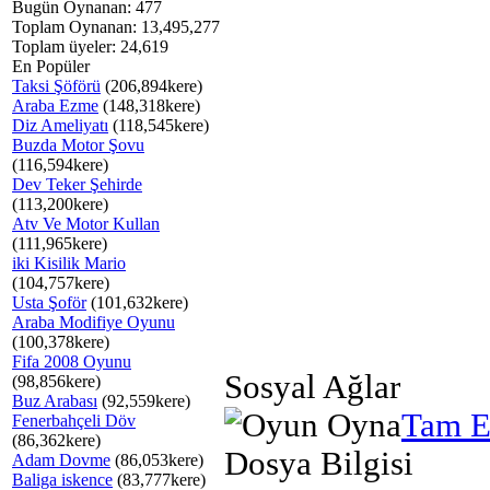
Bugün Oynanan: 477
Toplam Oynanan: 13,495,277
Toplam üyeler: 24,619
En Popüler
Taksi Şöförü
(206,894kere)
Araba Ezme
(148,318kere)
Diz Ameliyatı
(118,545kere)
Buzda Motor Şovu
(116,594kere)
Dev Teker Şehirde
(113,200kere)
Atv Ve Motor Kullan
(111,965kere)
iki Kisilik Mario
(104,757kere)
Usta Şoför
(101,632kere)
Araba Modifiye Oyunu
(100,378kere)
Fifa 2008 Oyunu
Sosyal Ağlar
(98,856kere)
Buz Arabası
(92,559kere)
Tam E
Fenerbahçeli Döv
(86,362kere)
Dosya Bilgisi
Adam Dovme
(86,053kere)
Baliga iskence
(83,777kere)