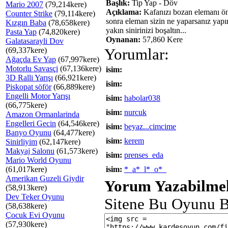
Başlık:
Tip Yap - Döv
Mario 2007
(79,214kere)
Açıklama:
Kafanızı bozan elemanı ön
Counter Strike
(79,114kere)
sonra eleman sizin ne yaparsanız yapı
Kızgın Baba
(78,658kere)
yakın sinirinizi boşaltın...
Pasta Yap
(74,820kere)
Oynanan:
57,860 Kere
Galatasarayli Dov
(69,337kere)
Yorumlar:
Ağaçda Ev Yap
(67,997kere)
Motorlu Savasçi
(67,136kere)
isim:
3D Ralli Yarışı
(66,921kere)
isim:
Piskopat söför
(66,889kere)
Engelli Motor Yarışı
isim:
habolar038
(66,775kere)
isim:
nurcuk
Amazon Ormanlarinda
Engelleri Gecin
(64,546kere)
isim:
beyaz...cimcime
Banyo Oyunu
(64,477kere)
isim:
kerem
Sinirliyim
(62,147kere)
Makyaj Salonu
(61,573kere)
isim:
prenses_eda
Mario World Oyunu
(61,017kere)
isim:
*_a*_l*_o*_
Amerikan Guzeli Giydir
Yorum Yazabilmek
(58,913kere)
Dev Teker Oyunu
Sitene Bu Oyunu B
(58,638kere)
Çocuk Evi Oyunu
(57,930kere)