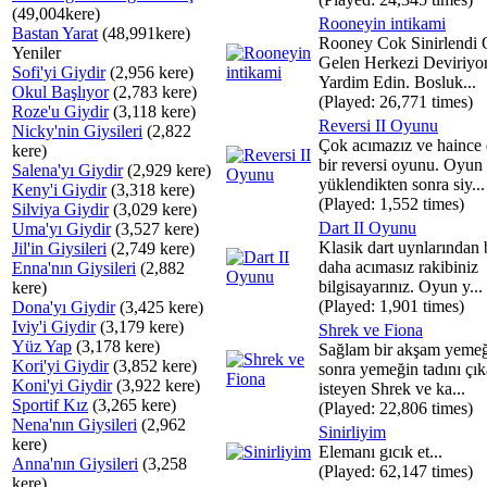
(49,004kere)
Rooneyin intikami
Bastan Yarat
(48,991kere)
Rooney Cok Sinirlendi
Yeniler
Gelen Herkezi Deviriyo
Sofi'yi Giydir
(2,956 kere)
Yardim Edin. Bosluk...
Okul Başlıyor
(2,783 kere)
(Played: 26,771 times)
Roze'u Giydir
(3,118 kere)
Reversi II Oyunu
Nicky'nin Giysileri
(2,822
Çok acımazız ve haince
kere)
bir reversi oyunu. Oyun
Salena'yı Giydir
(2,929 kere)
yüklendikten sonra siy...
Keny'i Giydir
(3,318 kere)
(Played: 1,552 times)
Silviya Giydir
(3,029 kere)
Dart II Oyunu
Uma'yı Giydir
(3,527 kere)
Klasik dart uynlarından b
Jil'in Giysileri
(2,749 kere)
daha acımasız rakibiniz
Enna'nın Giysileri
(2,882
bilgisayarınız. Oyun y...
kere)
(Played: 1,901 times)
Dona'yı Giydir
(3,425 kere)
Iviy'i Giydir
(3,179 kere)
Shrek ve Fiona
Yüz Yap
(3,178 kere)
Sağlam bir akşam yeme
Kori'yi Giydir
(3,852 kere)
sonra yemeğin tadını çı
Koni'yi Giydir
(3,922 kere)
isteyen Shrek ve ka...
Sportif Kız
(3,265 kere)
(Played: 22,806 times)
Nena'nın Giysileri
(2,962
Sinirliyim
kere)
Elemanı gıcık et...
Anna'nın Giysileri
(3,258
(Played: 62,147 times)
kere)