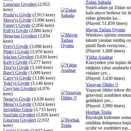
Zidan Sahada
Luna'nın Giysileri
(2,953
Sinirli adam şu Zidan sı
kere)
kafa atıyor herkese siz t
Poula'yı Giydir
(2,913 kere)
zidan gömsün ka...
Maya'yı Giydir
(3,996 kere)
(Played: 51,859 times)
Funny'i Giydir
(2,856 kere)
Mayın Tarlası Oyunu
Poli'yi Giydir
(2,880 kere)
Windows işletim sistemi
Hena'nın Giysileri
(2,834
takıntı yaratan müthiş o
kere)
şimdi flash versiyonu...
Ferry'i Giydir
(3,098 kere)
(Played: 1,608 times)
Pinky'i Giydir
(2,970 kere)
lola'nın Giysileri
(3,026 kere)
Yıldız Anahtar
Kely'i Giydir
(3,277 kere)
Klavyeden yön tuşları il
Tera'yı Giydir
(3,169 kere)
ettiğiniz yılsız anahtarla
Bare'i Giydir
(3,009 kere)
vidaları çev...
Carry'yi Giydir
(3,186 kere)
(Played: 3,430 times)
Yuki'yi Giydir
(3,146 kere)
Yaşayan Ölüler !!
Cesy'nin Giysileri
(4,076
Yaşayan ölüler tekrar diri
kere)
göreviniz zombileri tekr
Nena'yı Giydir
(3,639 kere)
geldikleri yer...
Mena'yı Giydir
(3,024 kere)
(Played: 2,990 times)
Sevgililer Günü
(3,733 kere)
Hortlak Topla
Suzi'nin Giysileri
(2,826 kere)
Biyolojik kirlenme sonu
Gina'nın Giysileri
(2,932
ortalıkta dolaşmaya baş
kere)
ucube ve zombileri top..
Leni'yi Giydir
(2,927 kere)