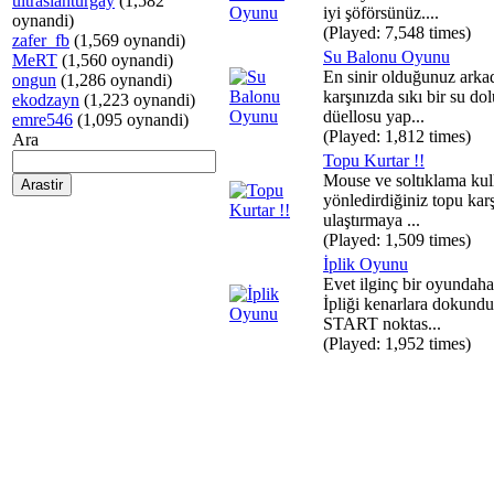
ultraslanturgay
(1,582
iyi şöförsünüz....
oynandi)
(Played: 7,548 times)
zafer_fb
(1,569 oynandi)
Su Balonu Oyunu
MeRT
(1,560 oynandi)
En sinir olduğunuz arka
ongun
(1,286 oynandi)
karşınızda sıkı bir su do
ekodzayn
(1,223 oynandi)
düellosu yap...
emre546
(1,095 oynandi)
(Played: 1,812 times)
Ara
Topu Kurtar !!
Mouse ve soltıklama kul
yönledirdiğiniz topu karş
ulaştırmaya ...
(Played: 1,509 times)
İplik Oyunu
Evet ilginç bir oyundaha 
İpliği kenarlara dokund
START noktas...
(Played: 1,952 times)