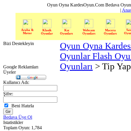
Oyun Oyna KardesOyun.Com Bedava Oyun 
|
Anas
Araba &
Sa
Klasik
Kız
Webcam
Macera
Motor
Oyun
Oyunlar
Oyunları
Oyunları
Oyunları
Bizi Destekleyin
Oyun Oyna Karde
Oyunlar Flash Oy
Oyunları
> Tip Yap
Google Reklamları
Üyeler
Kullanıcı Adı:
Şifre:
Beni Hatırla
Bedava Üye Ol
Istatistikler
Toplam Oyun: 1,784