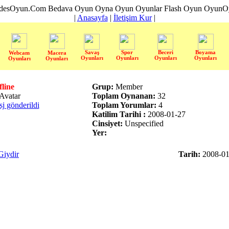
desOyun.Com Bedava Oyun Oyna Oyun Oyunlar Flash Oyun OyunOyn
|
Anasayfa
|
İletişim Kur
|
Savaş
Spor
Beceri
Boyama
Webcam
Macera
Oyunları
Oyunları
Oyunları
Oyunları
Oyunları
Oyunları
fline
Grup:
Member
Toplam Oynanan:
32
sj gönderildi
Toplam Yorumlar:
4
Katilim Tarihi :
2008-01-27
Cinsiyet:
Unspecified
Yer:
Giydir
Tarih:
2008-01