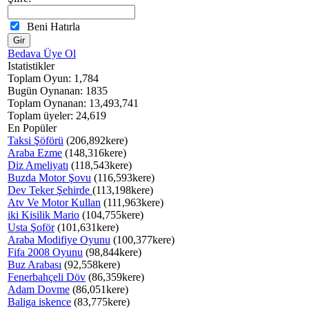
Beni Hatırla
Bedava Üye Ol
Istatistikler
Toplam Oyun: 1,784
Bugün Oynanan: 1835
Toplam Oynanan: 13,493,741
Toplam üyeler: 24,619
En Popüler
Taksi Şöförü
(206,892kere)
Araba Ezme
(148,316kere)
Diz Ameliyatı
(118,543kere)
Buzda Motor Şovu
(116,593kere)
Dev Teker Şehirde
(113,198kere)
Atv Ve Motor Kullan
(111,963kere)
iki Kisilik Mario
(104,755kere)
Usta Şoför
(101,631kere)
Araba Modifiye Oyunu
(100,377kere)
Fifa 2008 Oyunu
(98,844kere)
Buz Arabası
(92,558kere)
Fenerbahçeli Döv
(86,359kere)
Adam Dovme
(86,051kere)
Baliga iskence
(83,775kere)