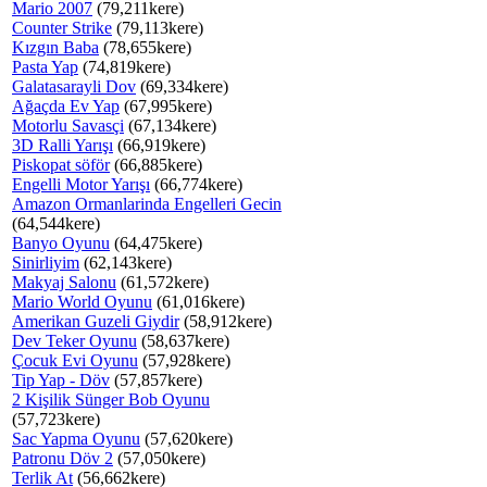
Mario 2007
(79,211kere)
Counter Strike
(79,113kere)
Kızgın Baba
(78,655kere)
Pasta Yap
(74,819kere)
Galatasarayli Dov
(69,334kere)
Ağaçda Ev Yap
(67,995kere)
Motorlu Savasçi
(67,134kere)
3D Ralli Yarışı
(66,919kere)
Piskopat söför
(66,885kere)
Engelli Motor Yarışı
(66,774kere)
Amazon Ormanlarinda Engelleri Gecin
(64,544kere)
Banyo Oyunu
(64,475kere)
Sinirliyim
(62,143kere)
Makyaj Salonu
(61,572kere)
Mario World Oyunu
(61,016kere)
Amerikan Guzeli Giydir
(58,912kere)
Dev Teker Oyunu
(58,637kere)
Çocuk Evi Oyunu
(57,928kere)
Tip Yap - Döv
(57,857kere)
2 Kişilik Sünger Bob Oyunu
(57,723kere)
Sac Yapma Oyunu
(57,620kere)
Patronu Döv 2
(57,050kere)
Terlik At
(56,662kere)