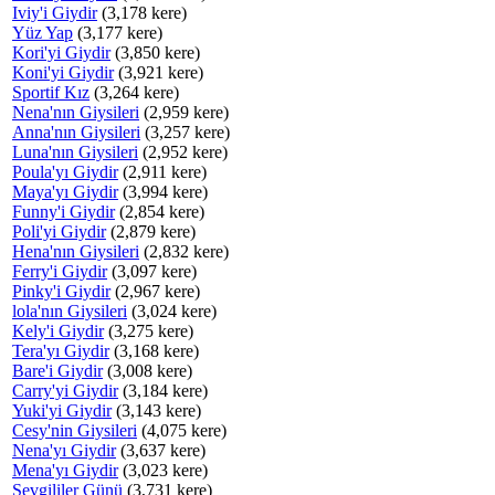
Iviy'i Giydir
(3,178 kere)
Yüz Yap
(3,177 kere)
Kori'yi Giydir
(3,850 kere)
Koni'yi Giydir
(3,921 kere)
Sportif Kız
(3,264 kere)
Nena'nın Giysileri
(2,959 kere)
Anna'nın Giysileri
(3,257 kere)
Luna'nın Giysileri
(2,952 kere)
Poula'yı Giydir
(2,911 kere)
Maya'yı Giydir
(3,994 kere)
Funny'i Giydir
(2,854 kere)
Poli'yi Giydir
(2,879 kere)
Hena'nın Giysileri
(2,832 kere)
Ferry'i Giydir
(3,097 kere)
Pinky'i Giydir
(2,967 kere)
lola'nın Giysileri
(3,024 kere)
Kely'i Giydir
(3,275 kere)
Tera'yı Giydir
(3,168 kere)
Bare'i Giydir
(3,008 kere)
Carry'yi Giydir
(3,184 kere)
Yuki'yi Giydir
(3,143 kere)
Cesy'nin Giysileri
(4,075 kere)
Nena'yı Giydir
(3,637 kere)
Mena'yı Giydir
(3,023 kere)
Sevgililer Günü
(3,731 kere)