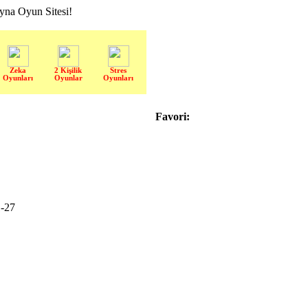
a Oyun Sitesi!
Zeka
2 Kişilik
Stres
Oyunları
Oyunlar
Oyunları
Favori:
-27