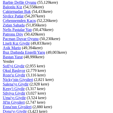
Barbie Defile Oyunu
(55,129kere)
Balonlu Kiz
(54,558kere)
Çaktırmadan Bak
(54,433kere)
Sivilce Patlat
(54,207kere)
Cehennemden Kaçış
(52,226kere)
Zidan Sahada
(51,856kere)
Nefis Pastalar Yap
(50,476kere)
Patronu Döv
(50,420kere)
Pacman Duvar Oyunu
(50,230kere)
Liseli Kız Giydir
(49,833kere)
Asik Mario
(49,394kere)
Buz Dağında Engelli Yarış
(49,003kere)
Bastan Yarat
(48,990kere)
Yeniler
Sofi'yi Giydir
(2,955 kere)
Okul Başlıyor
(2,779 kere)
Roze'u Giydir
(3,116 kere)
Nicky'nin Giysileri
(2,821 kere)
Salena'yı Giydir
(2,928 kere)
Keny'i Giydir
(3,317 kere)
Silviya Giydir
(3,027 kere)
Uma'yı Giydir
(3,524 kere)
Jil'in Giysileri
(2,747 kere)
Enna'nın Giysileri
(2,880 kere)
Dona'yı Giydir
(3,423 kere)