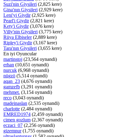
Suzi'nin Giysileri
(2,825 kere)
Gina'nın Giysileri
(2,929 kere)
Leni'yi Giydir
(2,925 kere)
Pearl'i Giydir
(2,821 kere)
Kety'i Giydir
(3,076 kere)
Villy'nin Giysileri
(3,775 kere)
Rüya Elbiseler
(2,889 kere)
Ripley'i Giydir
(3,167 kere)
Tara'nın Giysileri
(3,655 kere)
En iyi Oyuncular
martinstoj
(23,564 oynandi)
erhan
(10,651 oynandi)
nurcuk
(6,968 oynandi)
nügzö
(5,514 oynandi)
aqan_23
(4,676 oynandi)
gamzefb
(3,291 oynandi)
mehmet.
(3,154 oynandi)
reco
(3,043 oynandi)
madeinaslan
(2,535 oynandi)
charlotte
(2,484 oynandi)
EMRED1974
(2,459 oynandi)
cimen gozlum
(2,367 oynandi)
eczaci_07
(2,256 oynandi)
gizemnur
(1,755 oynandi)
ultraslanturgay
(1,582 oynandi)