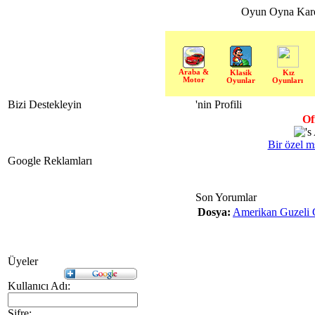
Oyun Oyna Kar
Araba &
Klasik
Kız
Motor
Oyunlar
Oyunları
Bizi Destekleyin
'nin Profili
Of
Bir özel m
Google Reklamları
Son Yorumlar
Dosya:
Amerikan Guzeli 
Üyeler
Kullanıcı Adı:
Şifre: