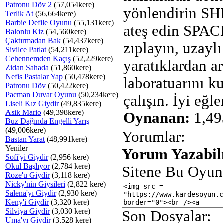
Patronu Döv 2
(57,054kere)
yönlendirin SH
Terlik At
(56,664kere)
Barbie Defile Oyunu
(55,131kere)
ateş edin SPAC
Balonlu Kiz
(54,560kere)
Çaktırmadan Bak
(54,437kere)
zıplayın, uzaylı
Sivilce Patlat
(54,211kere)
Cehennemden Kaçış
(52,229kere)
yaratıklardan a
Zidan Sahada
(51,860kere)
Nefis Pastalar Yap
(50,478kere)
laboratuarını k
Patronu Döv
(50,422kere)
Pacman Duvar Oyunu
(50,234kere)
çalışın. İyi eğle
Liseli Kız Giydir
(49,835kere)
Asik Mario
(49,398kere)
Oynanan:
1,49
Buz Dağında Engelli Yarış
(49,006kere)
Yorumlar:
Bastan Yarat
(48,991kere)
Yeniler
Yorum Yazabilm
Sofi'yi Giydir
(2,956 kere)
Okul Başlıyor
(2,784 kere)
Sitene Bu Oyun
Roze'u Giydir
(3,118 kere)
Nicky'nin Giysileri
(2,822 kere)
Salena'yı Giydir
(2,930 kere)
Keny'i Giydir
(3,320 kere)
Silviya Giydir
(3,030 kere)
Son Dosyalar:
Uma'yı Giydir
(3,528 kere)