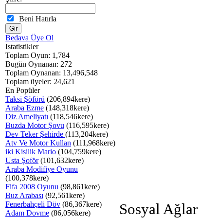
Beni Hatırla
Bedava Üye Ol
Istatistikler
Toplam Oyun: 1,784
Bugün Oynanan: 272
Toplam Oynanan: 13,496,548
Toplam üyeler: 24,621
En Popüler
Taksi Şöförü
(206,894kere)
Araba Ezme
(148,318kere)
Diz Ameliyatı
(118,546kere)
Buzda Motor Şovu
(116,595kere)
Dev Teker Şehirde
(113,204kere)
Atv Ve Motor Kullan
(111,968kere)
iki Kisilik Mario
(104,759kere)
Usta Şoför
(101,632kere)
Araba Modifiye Oyunu
(100,378kere)
Fifa 2008 Oyunu
(98,861kere)
Buz Arabası
(92,561kere)
Fenerbahçeli Döv
(86,367kere)
Sosyal Ağlar
Adam Dovme
(86,056kere)