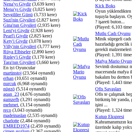
Nena'yı Giydir
(3,639 kere)
Kick Boks
Mena'yı Giydir
(3,025 kere)
Oyun yüklendikten
Sevgililer Günü
(3,733 kere)
tuşuyla başlayın. 
Suzi'nin Giysileri
(2,827 kere)
? işareti buton...
Gina'nın Giysileri
(2,935 kere)
(Played: 6,103 time
Leni'yi Giydir
(2,928 kere)
Mutlu Cadı Oyunu
Pearl'i Giydir
(2,825 kere)
Minik süprgeli cadı
Kety'i Giydir
(3,078 kere)
hazırladığı genclik i
Villy'nin Giysileri
(3,777 kere)
gerekli malzemeleri 
Rüya Elbiseler
(2,890 kere)
(Played: 1,391 time
Ripley'i Giydir
(3,170 kere)
Mafya Mario Oyun
Tara'nın Giysileri
(3,660 kere)
Sevimli dostumuz m
En iyi Oyuncular
macersında mafya il
martinstoj
(23,564 oynandi)
bakalım bu dertten b
erhan
(10,651 oynandi)
(Played: 1,443 time
nurcuk
(6,968 oynandi)
nügzö
(5,514 oynandi)
Ofis Savaşları
aqan_23
(4,676 oynandi)
Ofis te çalışmak hep 
gamzefb
(3,291 oynandi)
birikmiş bir yanda, 
mehmet.
(3,154 oynandi)
işini ...
reco
(3,043 oynandi)
(Played: 1,324 time
madeinaslan
(2,535 oynandi)
Kutup Ekspresi
charlotte
(2,484 oynandi)
Kahramanımızın kut
EMRED1974
(2,459 oynandi)
üzerinde kalıp yol
cimen gozlum
(2,367 oynandi)