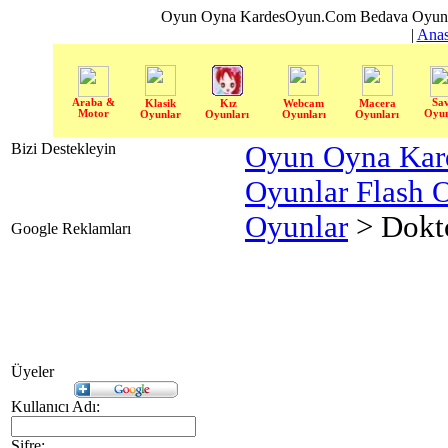
Oyun Oyna KardesOyun.Com Bedava Oyun 
|
Anas
Araba &
Sa
Klasik
Kız
Webcam
Macera
Motor
Oyun
Oyunlar
Oyunları
Oyunları
Oyunları
Bizi Destekleyin
Oyun Oyna Kar
Oyunlar Flash 
Oyunlar
> Dokt
Google Reklamları
Üyeler
Kullanıcı Adı:
Şifre: