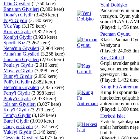
Jil'in Giysileri
(2,750 kere)
Yeni Dobişko
Enna'nın Giysileri
(2,882 kere)
Packman oyunların
Dona'yı Giydir
(3,426 kere)
versiyon. Oyun yük
Iviy'i Giydir
(3,180 kere)
sonra PLAY GAME 
Yüz Yap
(3,179 kere)
(Played: 1,456 time
Kori'yi Giydir
(3,852 kere)
Pacman Oyunu
Koni'yi Giydir
(3,923 kere)
Klasik Pacman Oyu
Sportif Kız
(3,267 kere)
Versiyonu
Nena'nın Giysileri
(2,964 kere)
(Played: 24,065 tim
Anna'nın Giysileri
(3,258 kere)
Kuş Gribi II
Luna'nın Giysileri
(2,953 kere)
Gripli tavuklar şehi
Poula'yı Giydir
(2,916 kere)
saçıyor hemen imha
Maya'yı Giydir
(3,998 kere)
gerekiyor. İtla...
Funny'i Giydir
(2,856 kere)
(Played: 1,432 time
Poli'yi Giydir
(2,882 kere)
Kung Fu Antreman
Hena'nın Giysileri
(2,835 kere)
Kung Fu sporunda 
Ferry'i Giydir
(3,098 kere)
hareketleri çalışabil
Pinky'i Giydir
(2,973 kere)
antreman oyunu en.
lola'nın Giysileri
(3,027 kere)
(Played: 1,800 time
Kely'i Giydir
(3,279 kere)
Tera'yı Giydir
(3,169 kere)
Herkesi Islat
Bare'i Giydir
(3,010 kere)
Evde bir şakalaşmad
Carry'yi Giydir
(3,187 kere)
aralar herkesin neşe
Yuki'yi Giydir
(3,146 kere)
hadi bi...
Cesy'nin Giysileri
(4,077 kere)
(Played: 1,668 time