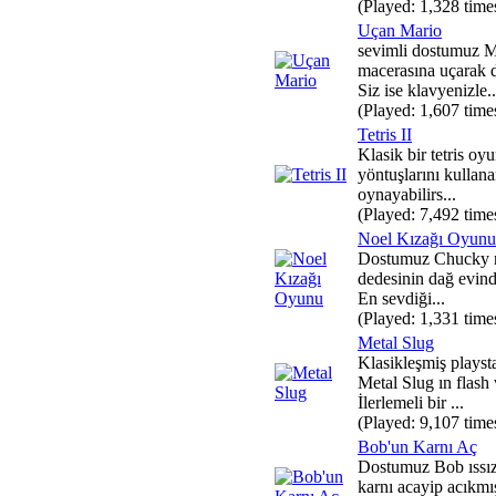
(Played: 1,328 time
Uçan Mario
sevimli dostumuz M
macerasına uçarak 
Siz ise klavyenizle..
(Played: 1,607 time
Tetris II
Klasik bir tetris o
yöntuşlarını kullan
oynayabilirs...
(Played: 7,492 time
Noel Kızağı Oyunu
Dostumuz Chucky no
dedesinin dağ evinde
En sevdiği...
(Played: 1,331 time
Metal Slug
Klasikleşmiş playst
Metal Slug ın flash
İlerlemeli bir ...
(Played: 9,107 time
Bob'un Karnı Aç
Dostumuz Bob ıssız
karnı acayip acıkm