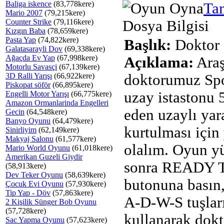
Baliga iskence
(83,778kere)
Ta
Mario 2007
(79,215kere)
Counter Strike
(79,116kere)
Dosya Bilgisi
Kızgın Baba
(78,659kere)
Pasta Yap
(74,822kere)
Başlık:
Doktor 
Galatasarayli Dov
(69,338kere)
Ağaçda Ev Yap
(67,998kere)
Açıklama:
Araş
Motorlu Savasçi
(67,139kere)
3D Ralli Yarışı
(66,922kere)
doktorumuz Sp
Piskopat söför
(66,895kere)
uzay istastonu 
Engelli Motor Yarışı
(66,775kere)
Amazon Ormanlarinda Engelleri
eden uzaylı yar
Gecin
(64,548kere)
Banyo Oyunu
(64,479kere)
kurtulması için
Sinirliyim
(62,149kere)
Makyaj Salonu
(61,577kere)
olalım. Oyun y
Mario World Oyunu
(61,018kere)
Amerikan Guzeli Giydir
sonra READY 
(58,913kere)
Dev Teker Oyunu
(58,639kere)
butonuna basın
Çocuk Evi Oyunu
(57,930kere)
Tip Yap - Döv
(57,863kere)
A-D-W-S tuşlar
2 Kişilik Sünger Bob Oyunu
(57,728kere)
kullanarak dok
Sac Yapma Oyunu
(57,623kere)