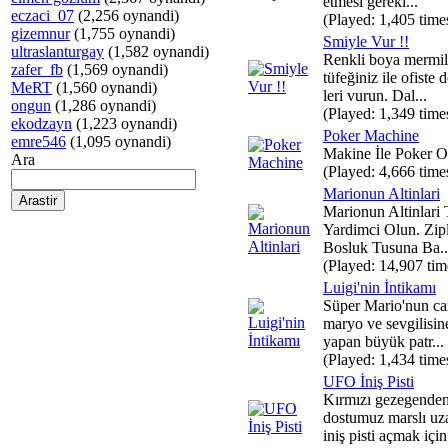
etmesi gereki...
eczaci_07
(2,256 oynandi)
(Played: 1,405 time
gizemnur
(1,755 oynandi)
Smiyle Vur !!
ultraslanturgay
(1,582 oynandi)
Renkli boya mermile
zafer_fb
(1,569 oynandi)
tüfeğiniz ile ofiste 
MeRT
(1,560 oynandi)
leri vurun. Dal...
ongun
(1,286 oynandi)
(Played: 1,349 time
ekodzayn
(1,223 oynandi)
Poker Machine
emre546
(1,095 oynandi)
Makine İle Poker O
Ara
(Played: 4,666 time
Marionun Altinlari
Marionun Altinlari
Yardimci Olun. Zip
Bosluk Tusuna Ba..
(Played: 14,907 tim
Luigi'nin İntikamı
Süper Mario'nun ca
maryo ve sevgilisin
yapan büyük patr...
(Played: 1,434 time
UFO İniş Pisti
Kırmızı gezegenden
dostumuz marslı uz
iniş pisti açmak için 