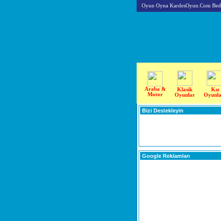
Oyun Oyna KardesOyun.Com Beda
Araba &
Klasik
Kız
Motor
Oyunlar
Oyunla
Bizi Destekleyin
Google Reklamları