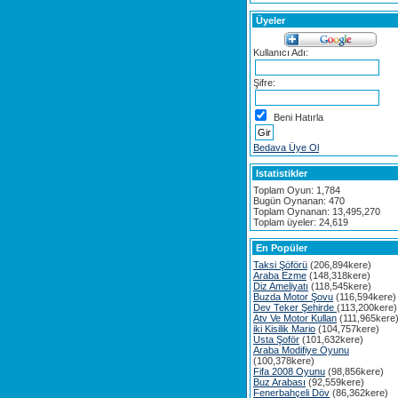
Üyeler
Kullanıcı Adı:
Şifre:
Beni Hatırla
Bedava Üye Ol
Istatistikler
Toplam Oyun: 1,784
Bugün Oynanan: 470
Toplam Oynanan: 13,495,270
Toplam üyeler: 24,619
En Popüler
Taksi Şöförü
(206,894kere)
Araba Ezme
(148,318kere)
Diz Ameliyatı
(118,545kere)
Buzda Motor Şovu
(116,594kere)
Dev Teker Şehirde
(113,200kere)
Atv Ve Motor Kullan
(111,965kere
iki Kisilik Mario
(104,757kere)
Usta Şoför
(101,632kere)
Araba Modifiye Oyunu
(100,378kere)
Fifa 2008 Oyunu
(98,856kere)
Buz Arabası
(92,559kere)
Fenerbahçeli Döv
(86,362kere)