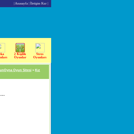
|
Anasayfa
|
İletişim Kur
|
eka
2 Kişilik
Stres
nları
Oyunlar
Oyunları
unOyna Oyun Sitesi
>
Kız