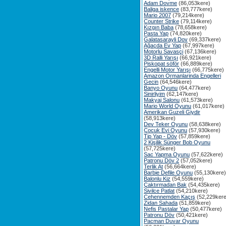
Adam Dovme
(86,053kere)
Baliga iskence
(83,777kere)
Mario 2007
(79,214kere)
Counter Strike
(79,114kere)
Kızgın Baba
(78,658kere)
Pasta Yap
(74,820kere)
Galatasarayli Dov
(69,337kere)
Ağaçda Ev Yap
(67,997kere)
Motorlu Savasçi
(67,136kere)
3D Ralli Yarışı
(66,921kere)
Piskopat söför
(66,889kere)
Engelli Motor Yarışı
(66,775kere)
Amazon Ormanlarinda Engelleri
Gecin
(64,546kere)
Banyo Oyunu
(64,477kere)
Sinirliyim
(62,147kere)
Makyaj Salonu
(61,573kere)
Mario World Oyunu
(61,017kere)
Amerikan Guzeli Giydir
(58,913kere)
Dev Teker Oyunu
(58,638kere)
Çocuk Evi Oyunu
(57,930kere)
Tip Yap - Döv
(57,859kere)
2 Kişilik Sünger Bob Oyunu
(57,725kere)
Sac Yapma Oyunu
(57,622kere)
Patronu Döv 2
(57,052kere)
Terlik At
(56,664kere)
Barbie Defile Oyunu
(55,130kere)
Balonlu Kiz
(54,559kere)
Çaktırmadan Bak
(54,435kere)
Sivilce Patlat
(54,210kere)
Cehennemden Kaçış
(52,229kere
Zidan Sahada
(51,859kere)
Nefis Pastalar Yap
(50,477kere)
Patronu Döv
(50,421kere)
Pacman Duvar Oyunu