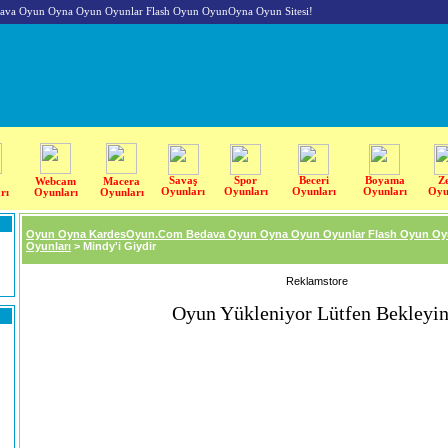
va Oyun Oyna Oyun Oyunlar Flash Oyun OyunOyna Oyun Sitesi!
Savaş
Spor
Beceri
Boyama
Z
Webcam
Macera
Oyunları
Oyunları
Oyunları
Oyunları
Oyu
rı
Oyunları
Oyunları
Oyun Oyna KardesOyun.Com Bedava Oyun Oyna Oyun Oyunlar Flash Oyun Oy
Oyunları
> Mindy'i Giydir
Reklamstore