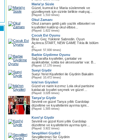
Maria'yı Süsle
Güzel, kumral kız Maria süslenmek ve
güzelleşmek için sizinle birlikte makyaj...
(Played: 1,510 times)
Okul Zamanı
Okul zamanı geldi çattı yazlık elbiseleri ve
kıyafetleri kaldırıp okul elbise...
(Played: 1,622 times)
Çocuk Evi Oyunu
Biraz Geç Yüklenir Sabredin. Oyun
Açılınca.START, NEW GAME Tıkla ilk bölüm
d...
(Played: 57,930 times)
Barbie Giydirme Oyunu
Sağ tarafta kıyafetler, çantalar ve
ayakkabılar, solda ise aksesuarlar var. B...
(Played: 17,170 times)
Sueyi Giydir
Sueyi Yerel Kiyafetleri ile Giydirin Bakalim
(Played: 10,472 times)
lola'nın Giysileri
Güzel ve narin kızımız Lola okul partisine
katılacak kıyafet seçmek ve güzel ...
(Played: 3,026 times)
Tanya'yı Giydir
Sevimli ve güzel Tanya yıllık Gardolap
düzeltme ve kıyafetlerini ayırma işini...
(Played: 1,505 times)
Koni'yi Giydir
Sevimli ve güzel Koni yıllık Gardolap
düzeltme ve kıyafetlerini ayırma işini ...
(Played: 3,922 times)
Sevgilileri Giydir2
Sevgililerimizi Siz Giydirin