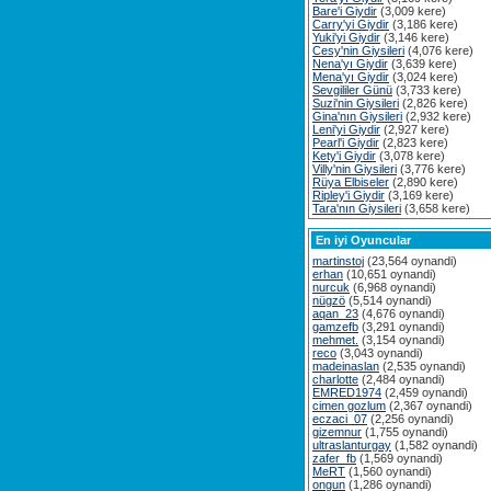
Bare'i Giydir
(3,009 kere)
Carry'yi Giydir
(3,186 kere)
Yuki'yi Giydir
(3,146 kere)
Cesy'nin Giysileri
(4,076 kere)
Nena'yı Giydir
(3,639 kere)
Mena'yı Giydir
(3,024 kere)
Sevgililer Günü
(3,733 kere)
Suzi'nin Giysileri
(2,826 kere)
Gina'nın Giysileri
(2,932 kere)
Leni'yi Giydir
(2,927 kere)
Pearl'i Giydir
(2,823 kere)
Kety'i Giydir
(3,078 kere)
Villy'nin Giysileri
(3,776 kere)
Rüya Elbiseler
(2,890 kere)
Ripley'i Giydir
(3,169 kere)
Tara'nın Giysileri
(3,658 kere)
En iyi Oyuncular
martinstoj
(23,564 oynandi)
erhan
(10,651 oynandi)
nurcuk
(6,968 oynandi)
nügzö
(5,514 oynandi)
aqan_23
(4,676 oynandi)
gamzefb
(3,291 oynandi)
mehmet.
(3,154 oynandi)
reco
(3,043 oynandi)
madeinaslan
(2,535 oynandi)
charlotte
(2,484 oynandi)
EMRED1974
(2,459 oynandi)
cimen gozlum
(2,367 oynandi)
eczaci_07
(2,256 oynandi)
gizemnur
(1,755 oynandi)
ultraslanturgay
(1,582 oynandi)
zafer_fb
(1,569 oynandi)
MeRT
(1,560 oynandi)
ongun
(1,286 oynandi)