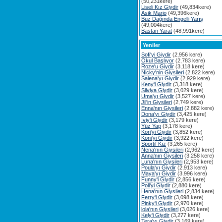
(50,231kere)
Liseli Kız Giydir
(49,834kere)
Asik Mario
(49,396kere)
Buz Dağında Engelli Yarış
(49,004kere)
Bastan Yarat
(48,991kere)
Yeniler
Sofi'yi Giydir
(2,956 kere)
Okul Başlıyor
(2,783 kere)
Roze'u Giydir
(3,118 kere)
Nicky'nin Giysileri
(2,822 kere)
Salena'yı Giydir
(2,929 kere)
Keny'i Giydir
(3,318 kere)
Silviya Giydir
(3,029 kere)
Uma'yı Giydir
(3,527 kere)
Jil'in Giysileri
(2,749 kere)
Enna'nın Giysileri
(2,882 kere)
Dona'yı Giydir
(3,425 kere)
Iviy'i Giydir
(3,179 kere)
Yüz Yap
(3,178 kere)
Kori'yi Giydir
(3,852 kere)
Koni'yi Giydir
(3,922 kere)
Sportif Kız
(3,265 kere)
Nena'nın Giysileri
(2,962 kere)
Anna'nın Giysileri
(3,258 kere)
Luna'nın Giysileri
(2,953 kere)
Poula'yı Giydir
(2,913 kere)
Maya'yı Giydir
(3,996 kere)
Funny'i Giydir
(2,856 kere)
Poli'yi Giydir
(2,880 kere)
Hena'nın Giysileri
(2,834 kere)
Ferry'i Giydir
(3,098 kere)
Pinky'i Giydir
(2,970 kere)
lola'nın Giysileri
(3,026 kere)
Kely'i Giydir
(3,277 kere)
Tera'yı Giydir
(3,169 kere)