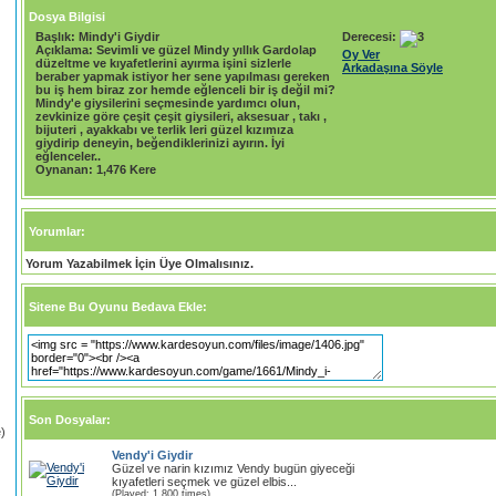
Dosya Bilgisi
Başlık:
Mindy'i Giydir
Derecesi:
Açıklama:
Sevimli ve güzel Mindy yıllık Gardolap
Oy Ver
düzeltme ve kıyafetlerini ayırma işini sizlerle
Arkadaşına Söyle
beraber yapmak istiyor her sene yapılması gereken
bu iş hem biraz zor hemde eğlenceli bir iş değil mi?
Mindy'e giysilerini seçmesinde yardımcı olun,
zevkinize göre çeşit çeşit giysileri, aksesuar , takı ,
bijuteri , ayakkabı ve terlik leri güzel kızımıza
giydirip deneyin, beğendiklerinizi ayırın. İyi
eğlenceler..
Oynanan:
1,476 Kere
Yorumlar:
Yorum Yazabilmek İçin Üye Olmalısınız.
Sitene Bu Oyunu Bedava Ekle:
Son Dosyalar:
)
Vendy'i Giydir
Güzel ve narin kızımız Vendy bugün giyeceği
kıyafetleri seçmek ve güzel elbis...
(Played: 1,800 times)