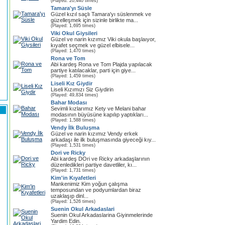
(Played: 20,440 times)
Tamara'yı Süsle
Güzel kızıl saçlı Tamara'yı süslenmek ve
güzelleşmek için sizinle birlikte ma...
(Played: 1,695 times)
Viki Okul Giysileri
Güzel ve narin kızımız Viki okula başlaıyor,
kıyafet seçmek ve güzel elbisele...
(Played: 1,470 times)
Rona ve Tom
Abi kardeş Rona ve Tom Plajda yapılacak
partiye katılacaklar, parti için giye...
(Played: 1,459 times)
Liseli Kız Giydir
Liseli Kızımızı Siz Giydirin
(Played: 49,834 times)
Bahar Modası
Sevimli kızlarımız Kety ve Melani bahar
modasının büyüsüne kapılıp yaptıkları...
(Played: 1,588 times)
Vendy İlk Buluşma
Güzel ve narin kızımız Vendy erkek
arkadaşı ile ilk buluşmasında giyeceği kıy...
(Played: 1,531 times)
Dori ve Ricky
Abi kardeş DOri ve Ricky arkadaşlarının
düzenledikleri partiye davetliler, kı...
(Played: 1,731 times)
Kim'in Kıyafetleri
Mankenimiz Kim yoğun çalışma
temposundan ve podyumlardan biraz
uzaklaşıp dinl...
(Played: 1,526 times)
Suenin Okul Arkadaslari
Suenin Okul Arkadaslarina Giyinmelerinde
Yardim Edin.