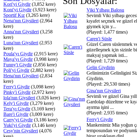
Son Dosyalar:
Kori'yi Giydir
(3,852 kere)
Koni'yi Giydir
(3,923 kere)
Viki Yılbaşı Balosu
Sportif Kız
(3,265 kere)
Sevimli Viki yılbaşı geces
Nena'nın Giysileri
(2,964
kıyafet seçmek ve güzel el
kere)
giymek için y...
Anna'nın Giysileri
(3,258
(Played: 1,477 times)
kere)
Caren'i Süsle
Luna'nın Giysileri
(2,953
Güzel Caren süslenmek v
kere)
güzelleşmek için sizinle bi
Poula'yı Giydir
(2,915 kere)
makyaj yapmak isti...
Maya'yı Giydir
(3,998 kere)
(Played: 1,729 times)
Funny'i Giydir
(2,856 kere)
Gelin Giydirin
Poli'yi Giydir
(2,882 kere)
Gelinimizin Gelinligini Si
Hena'nın Giysileri
(2,834
Giydirin.
kere)
(Played: 29,530 times)
Ferry'i Giydir
(3,098 kere)
Gina'nın Giysileri
Pinky'i Giydir
(2,972 kere)
Sevimli ve güzel Gina yıll
lola'nın Giysileri
(3,026 kere)
Gardolap düzeltme ve kıya
Kely'i Giydir
(3,279 kere)
ayırma işini ...
Tera'yı Giydir
(3,169 kere)
(Played: 2,935 times)
Bare'i Giydir
(3,009 kere)
Ferry'i Giydir
Carry'yi Giydir
(3,186 kere)
Mankenimiz Mia yoğun ç
Yuki'yi Giydir
(3,146 kere)
temposundan ve podyuml
Cesy'nin Giysileri
(4,076
biraz uzaklaşıp dinl...
kere)