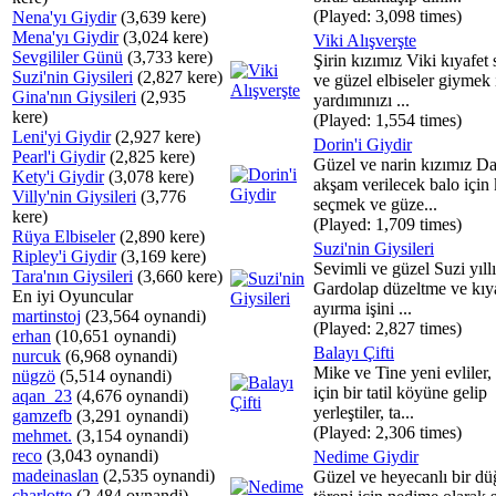
(Played: 3,098 times)
Nena'yı Giydir
(3,639 kere)
Mena'yı Giydir
(3,024 kere)
Viki Alışverşte
Sevgililer Günü
(3,733 kere)
Şirin kızımız Viki kıyafet
Suzi'nin Giysileri
(2,827 kere)
ve güzel elbiseler giymek 
Gina'nın Giysileri
(2,935
yardımınızı ...
kere)
(Played: 1,554 times)
Leni'yi Giydir
(2,927 kere)
Dorin'i Giydir
Pearl'i Giydir
(2,825 kere)
Güzel ve narin kızımız Da
Kety'i Giydir
(3,078 kere)
akşam verilecek balo için 
Villy'nin Giysileri
(3,776
seçmek ve güze...
kere)
(Played: 1,709 times)
Rüya Elbiseler
(2,890 kere)
Suzi'nin Giysileri
Ripley'i Giydir
(3,169 kere)
Sevimli ve güzel Suzi yıll
Tara'nın Giysileri
(3,660 kere)
Gardolap düzeltme ve kıya
En iyi Oyuncular
ayırma işini ...
martinstoj
(23,564 oynandi)
(Played: 2,827 times)
erhan
(10,651 oynandi)
Balayı Çifti
nurcuk
(6,968 oynandi)
Mike ve Tine yeni evliler,
nügzö
(5,514 oynandi)
için bir tatil köyüne gelip
aqan_23
(4,676 oynandi)
yerleştiler, ta...
gamzefb
(3,291 oynandi)
(Played: 2,306 times)
mehmet.
(3,154 oynandi)
reco
(3,043 oynandi)
Nedime Giydir
madeinaslan
(2,535 oynandi)
Güzel ve heyecanlı bir d
charlotte
(2,484 oynandi)