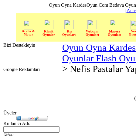
Oyun Oyna KardesOyun.Com Bedava Oyun 
|
Anas
Araba &
Sa
Klasik
Kız
Webcam
Macera
Motor
Oyun
Oyunlar
Oyunları
Oyunları
Oyunları
Bizi Destekleyin
Oyun Oyna Karde
Oyunlar Flash Oy
> Nefis Pastalar Ya
Google Reklamları
Üyeler
Kullanıcı Adı:
Şifre: