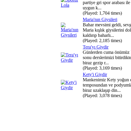
partiye gri spor arabası il
uygun k...
(Played: 1,704 times)
Maria'nın Giysileri
Bahar mevsimi geldi, sevg
Maria kışlık giysilerini do
kaldırıp baharlı...
(Played: 2,185 times)
Tera'yı Giydir
Günlerden cuma önümüz 
sonu derslerimizi bitirdikt
biraz gezip r...
(Played: 3,169 times)
Kety'i Giydir
Mankenimiz Kety yoğun 
temposundan ve podyuml
biraz uzaklaşıp din...
(Played: 3,078 times)