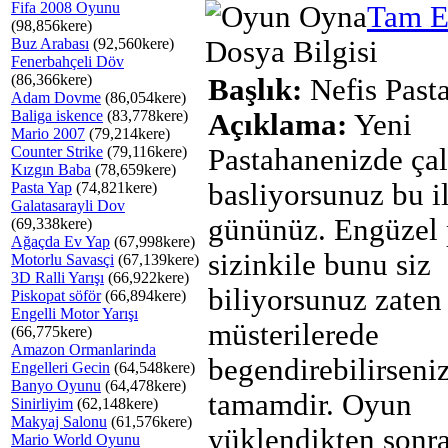
Fifa 2008 Oyunu
Tam E
(98,856kere)
Buz Arabası
(92,560kere)
Dosya Bilgisi
Fenerbahçeli Döv
(86,366kere)
Başlık:
Nefis Pasta
Adam Dovme
(86,054kere)
Baliga iskence
(83,778kere)
Açıklama:
Yeni
Mario 2007
(79,214kere)
Counter Strike
(79,116kere)
Pastahanenizde ça
Kızgın Baba
(78,659kere)
basliyorsunuz bu i
Pasta Yap
(74,821kere)
Galatasarayli Dov
gününüz. Engüzel 
(69,338kere)
Ağaçda Ev Yap
(67,998kere)
sizinkile bunu siz
Motorlu Savasçi
(67,139kere)
3D Ralli Yarışı
(66,922kere)
biliyorsunuz zaten
Piskopat söför
(66,894kere)
Engelli Motor Yarışı
müsterilerede
(66,775kere)
Amazon Ormanlarinda
begendirebilirseniz
Engelleri Gecin
(64,548kere)
Banyo Oyunu
(64,478kere)
tamamdir. Oyun
Sinirliyim
(62,148kere)
Makyaj Salonu
(61,576kere)
yüklendikten sonra
Mario World Oyunu