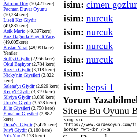
isim:
cimen gozlu
Patronu Döv
(50,421kere)
Pacman Duvar Oyunu
(50,234kere)
isim:
nurcuk
Liseli Kız Giydir
(49,835kere)
isim:
nurcuk
Asik Mario
(49,397kere)
Buz Dağında Engelli Yarış
(49,005kere)
isim:
nurcuk
Bastan Yarat
(48,991kere)
Yeniler
isim:
nurcuk
Sofi'yi Giydir
(2,956 kere)
Okul Başlıyor
(2,784 kere)
Roze'u Giydir
(3,118 kere)
isim:
Nicky'nin Giysileri
(2,822
kere)
isim:
hepsi 1
Salena'yı Giydir
(2,929 kere)
Keny'i Giydir
(3,319 kere)
Silviya Giydir
(3,030 kere)
Yorum Yazabilmek
Uma'yı Giydir
(3,528 kere)
Jil'in Giysileri
(2,750 kere)
Sitene Bu Oyunu B
Enna'nın Giysileri
(2,882
kere)
Dona'yı Giydir
(3,426 kere)
Iviy'i Giydir
(3,180 kere)
Yüz Yap
(3,178 kere)