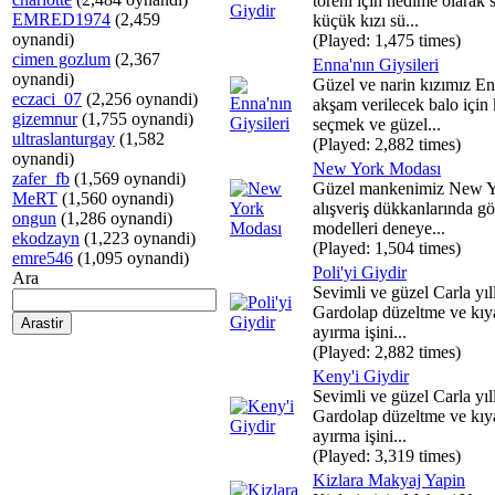
töreni için nedime olarak 
EMRED1974
(2,459
küçük kızı sü...
oynandi)
(Played: 1,475 times)
cimen gozlum
(2,367
Enna'nın Giysileri
oynandi)
Güzel ve narin kızımız E
eczaci_07
(2,256 oynandi)
akşam verilecek balo için 
gizemnur
(1,755 oynandi)
seçmek ve güzel...
ultraslanturgay
(1,582
(Played: 2,882 times)
oynandi)
New York Modası
zafer_fb
(1,569 oynandi)
Güzel mankenimiz New Y
MeRT
(1,560 oynandi)
alışveriş dükkanlarında g
ongun
(1,286 oynandi)
modelleri deneye...
ekodzayn
(1,223 oynandi)
(Played: 1,504 times)
emre546
(1,095 oynandi)
Poli'yi Giydir
Ara
Sevimli ve güzel Carla yıl
Gardolap düzeltme ve kıya
ayırma işini...
(Played: 2,882 times)
Keny'i Giydir
Sevimli ve güzel Carla yıl
Gardolap düzeltme ve kıya
ayırma işini...
(Played: 3,319 times)
Kizlara Makyaj Yapin