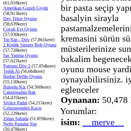
(61,018kere)
bir pasta seçip ya
Amerikan Guzeli Giydir
(58,913kere)
basalyin sirayla
Dev Teker Oyunu
(58,639kere)
pastamalzemelerin
Çocuk Evi Oyunu
(57,930kere)
kremasini sürün sü
Tip Yap - Döv
(57,861kere)
2 Kişilik Sünger Bob Oyunu
müsterilerinize su
(57,728kere)
Sac Yapma Oyunu
bakalim begenecekl
(57,622kere)
Patronu Döv 2
(57,054kere)
oyunu mouse yard
Terlik At
(56,664kere)
Barbie Defile Oyunu
oynayabilirsiniz. i
(55,130kere)
Balonlu Kiz
(54,560kere)
eglenceler
Çaktırmadan Bak
(54,435kere)
Oynanan:
50,478 
Sivilce Patlat
(54,211kere)
Cehennemden Kaçış
Yorumlar:
(52,229kere)
Zidan Sahada
(51,859kere)
isim:
__merve__
Nefis Pastalar Yap
(50,478kere)