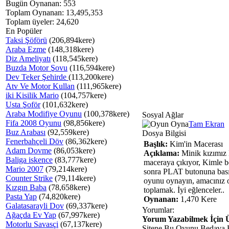
Bugün Oynanan: 553
Toplam Oynanan: 13,495,353
Toplam üyeler: 24,620
En Popüler
Taksi Şöförü
(206,894kere)
Araba Ezme
(148,318kere)
Diz Ameliyatı
(118,545kere)
Buzda Motor Şovu
(116,594kere)
Dev Teker Şehirde
(113,200kere)
Atv Ve Motor Kullan
(111,965kere)
iki Kisilik Mario
(104,757kere)
Usta Şoför
(101,632kere)
Araba Modifiye Oyunu
(100,378kere)
Sosyal Ağlar
Fifa 2008 Oyunu
(98,856kere)
Tam Ekran
Buz Arabası
(92,559kere)
Dosya Bilgisi
Fenerbahçeli Döv
(86,362kere)
Başlık:
Kim'in Macerası
Adam Dovme
(86,053kere)
Açıklama:
Minik kızımız 
Baliga iskence
(83,777kere)
maceraya çıkıyor, Kimle b
Mario 2007
(79,214kere)
sonra PLAT butonuna bası
Counter Strike
(79,114kere)
oyunu oynayın, amacınız 
Kızgın Baba
(78,658kere)
toplamak. İyi eğlenceler..
Pasta Yap
(74,820kere)
Oynanan:
1,470 Kere
Galatasarayli Dov
(69,337kere)
Yorumlar:
Ağaçda Ev Yap
(67,997kere)
Yorum Yazabilmek İçin Ü
Motorlu Savasçi
(67,137kere)
Sitene Bu Oyunu Bedava 