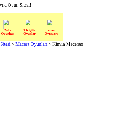
a Oyun Sitesi!
Zeka
2 Kişilik
Stres
Oyunları
Oyunlar
Oyunları
itesi
>
Macera Oyunları
> Kim'in Macerası