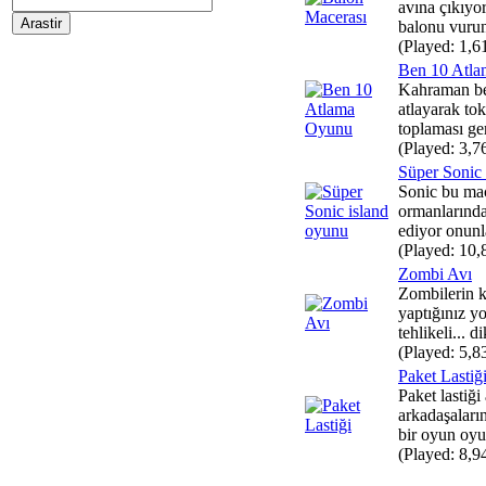
avına çıkıyor
balonu vurun,
(Played: 1,6
Ben 10 Atl
Kahraman be
atlayarak to
toplaması ge
(Played: 3,7
Süper Sonic 
Sonic bu ma
ormanlarınd
ediyor onunla
(Played: 10,
Zombi Avı
Zombilerin k
yaptığınız y
tehlikeli... di
(Played: 5,8
Paket Lastiğ
Paket lastiği
arkadaşaları
bir oyun oyu
(Played: 8,9