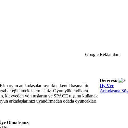
Google Reklamları
Derecesi:
Kim oyun arakadaşaları uyurken kendi başına bir
Oy Ver
eraber eğlenmek istermisiniz. Oyun yüklendikten
Arkadaşına Söy
n, klavyeden yön tuşlarını ve SPACE tuşunu kullanak
oyun arkadaşlarınızı uyandırmadan odada oyuncakları
ye Olmalısınız.
Ekle: