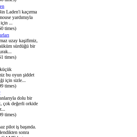
en
in Laden'i kaçırma
mouse yardımıyla
için ...
60 times)
rları
maz uzay kaşifimiz,
 hüküm sürdüğü bir
rak...
61 times)
 küçük
miz bu oyun şiddet
ği için sizle...
09 times)
r
nlarıyla dolu bir
, çok değerli orkide
...
09 times)
z pilot iş başında.
endikten sonra