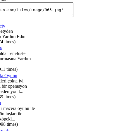
ety
etyden
a Yardim Edin.
74 times)
a
lda Tenefüste
urmasına Yardım
911 times)
lla Oyunu
leri çokta iyi
 bir operasyon
eden yön t...
39 times)
u
r macera oyunu ile
n tuşları ile
köpekl...
998 times)
zcuk