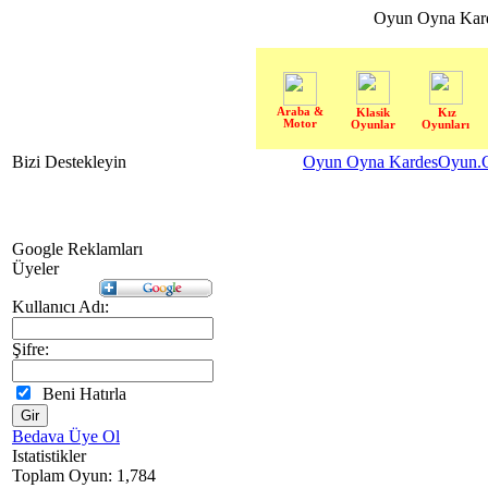
Oyun Oyna Kar
Araba &
Klasik
Kız
Motor
Oyunlar
Oyunları
Bizi Destekleyin
Oyun Oyna KardesOyun.C
Google Reklamları
Üyeler
Kullanıcı Adı:
Şifre:
Beni Hatırla
Bedava Üye Ol
Istatistikler
Toplam Oyun: 1,784