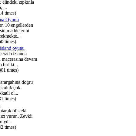
, elindeki zıpkınla
 ...
14 times)
ama Oyunu
n 10 engellerden
ksin maddelerini
rekmekte...
60 times)
island oyunu
cerada izlanda
a macerasına devam
 birlikt...
801 times)
arargahına doğru
olculuk çok
kkatli ol...
31 times)
i
 atarak ofisteki
nızı vurun. Zevkli
n yü...
42 times)