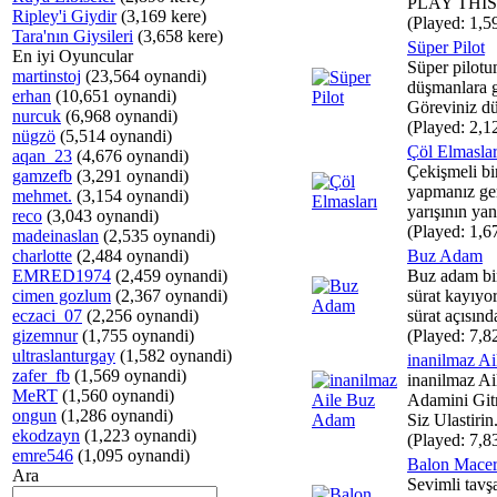
PLAY THIS 
Ripley'i Giydir
(3,169 kere)
(Played: 1,5
Tara'nın Giysileri
(3,658 kere)
Süper Pilot
En iyi Oyuncular
Süper pilot
martinstoj
(23,564 oynandi)
düşmanlara g
erhan
(10,651 oynandi)
Göreviniz dü
nurcuk
(6,968 oynandi)
(Played: 2,1
nügzö
(5,514 oynandi)
Çöl Elmaslar
aqan_23
(4,676 oynandi)
Çekişmeli bir
gamzefb
(3,291 oynandi)
yapmanız ge
mehmet.
(3,154 oynandi)
yarışının yan
reco
(3,043 oynandi)
(Played: 1,6
madeinaslan
(2,535 oynandi)
charlotte
(2,484 oynandi)
Buz Adam
EMRED1974
(2,459 oynandi)
Buz adam bin
cimen gozlum
(2,367 oynandi)
sürat kayıyo
eczaci_07
(2,256 oynandi)
sürat açısınd
gizemnur
(1,755 oynandi)
(Played: 7,8
ultraslanturgay
(1,582 oynandi)
inanilmaz A
zafer_fb
(1,569 oynandi)
inanilmaz Ai
MeRT
(1,560 oynandi)
Adamini Gitm
ongun
(1,286 oynandi)
Siz Ulastirin
ekodzayn
(1,223 oynandi)
(Played: 7,8
emre546
(1,095 oynandi)
Balon Macer
Ara
Sevimli tavş