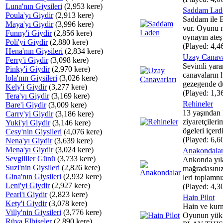
Luna'nın Giysileri
(2,953 kere)
Saddam Lad
Poula'yı Giydir
(2,913 kere)
Saddam ile B
Maya'yı Giydir
(3,996 kere)
vur. Oyunu 
Funny'i Giydir
(2,856 kere)
oynayın ateş 
Poli'yi Giydir
(2,880 kere)
(Played: 4,4
Hena'nın Giysileri
(2,834 kere)
Uzay Canava
Ferry'i Giydir
(3,098 kere)
Sevimli yara
Pinky'i Giydir
(2,970 kere)
canavaların
lola'nın Giysileri
(3,026 kere)
gezegende du
Kely'i Giydir
(3,277 kere)
(Played: 1,3
Tera'yı Giydir
(3,169 kere)
Rehineler
Bare'i Giydir
(3,009 kere)
13 yaşından
Carry'yi Giydir
(3,186 kere)
ziyaretçileri
Yuki'yi Giydir
(3,146 kere)
ögeleri içerdi
Cesy'nin Giysileri
(4,076 kere)
(Played: 6,6
Nena'yı Giydir
(3,639 kere)
Mena'yı Giydir
(3,024 kere)
Anakondala
Sevgililer Günü
(3,733 kere)
Ankonda yıla
Suzi'nin Giysileri
(2,826 kere)
mağradasınız
Gina'nın Giysileri
(2,932 kere)
leri toplamnız
Leni'yi Giydir
(2,927 kere)
(Played: 4,3
Pearl'i Giydir
(2,823 kere)
Hain Pilot
Kety'i Giydir
(3,078 kere)
Hain ve kurna
Villy'nin Giysileri
(3,776 kere)
Oyunun yükl
Rüya Elbiseler
(2,890 kere)