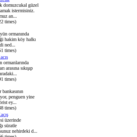
ik domuzcukal güzel
amak istermisiniz.
uz an...
22 times)
öyün ormanında
iği hakim köy halkı
di ned...
51 times)
açış
n ormanlarında
rı arasına sıkışıp
aradaki...
91 times)
r bankasının
lıyor, penguen yine
rist ey...
38 times)
açış
esi üzerinde
ı süratle
sunuz nehirdeki d...
66 times)