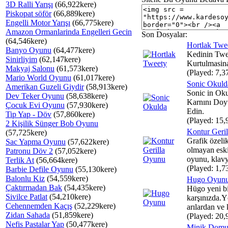
3D Ralli Yarışı
(66,922kere)
Piskopat söför
(66,889kere)
Engelli Motor Yarışı
(66,775kere)
Amazon Ormanlarinda Engelleri Gecin
Son Dosyalar:
(64,546kere)
Hortlak Twe
Banyo Oyunu
(64,477kere)
Kedinin Twe
Sinirliyim
(62,147kere)
Kurtulmasin
Makyaj Salonu
(61,573kere)
(Played: 7,3
Mario World Oyunu
(61,017kere)
Sonic Okuld
Amerikan Guzeli Giydir
(58,913kere)
Sonic in Oku
Dev Teker Oyunu
(58,638kere)
Karnını Doy
Çocuk Evi Oyunu
(57,930kere)
Edin.
Tip Yap - Döv
(57,860kere)
(Played: 15,
2 Kişilik Sünger Bob Oyunu
Kontur Geri
(57,725kere)
Grafik özelik
Sac Yapma Oyunu
(57,622kere)
olmayan eski
Patronu Döv 2
(57,052kere)
oyunu, klavy
Terlik At
(56,664kere)
(Played: 1,7
Barbie Defile Oyunu
(55,130kere)
Balonlu Kiz
(54,559kere)
Hugo Oyun
Çaktırmadan Bak
(54,435kere)
Hügo yeni bi
Sivilce Patlat
(54,210kere)
karşınızda.Yö
Cehennemden Kaçış
(52,229kere)
arılardan ve 
Zidan Sahada
(51,859kere)
(Played: 20,
Nefis Pastalar Yap
(50,477kere)
Minik Domu