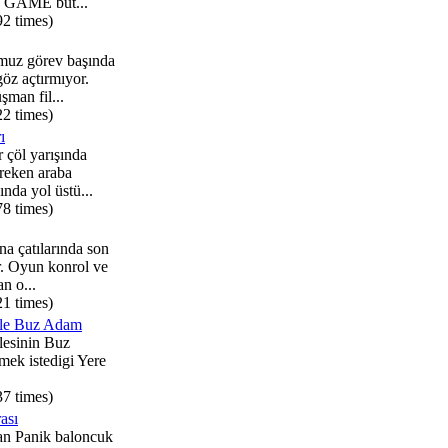
GAME but...
92 times)
umuz görev başında
öz açtırmıyor.
şman fil...
22 times)
ı
 çöl yarışında
reken araba
ında yol üstü...
78 times)
a çatılarında son
r. Oyun konrol ve
an o...
21 times)
ile Buz Adam
lesinin Buz
ek istedigi Yere
.
37 times)
ası
an Panik baloncuk