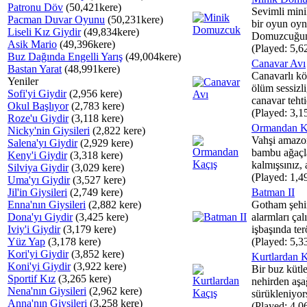
Patronu Döv
(50,421kere)
Sevimli min
Pacman Duvar Oyunu
(50,231kere)
bir oyun oyn
Liseli Kız Giydir
(49,834kere)
Domuzcuğum
Asik Mario
(49,396kere)
(Played: 5,6
Buz Dağında Engelli Yarış
(49,004kere)
Canavar Avı
Bastan Yarat
(48,991kere)
Canavarlı k
Yeniler
ölüm sessizl
Sofi'yi Giydir
(2,956 kere)
canavar tehti
Okul Başlıyor
(2,783 kere)
(Played: 3,1
Roze'u Giydir
(3,118 kere)
Ormandan K
Nicky'nin Giysileri
(2,822 kere)
Vahşi amazo
Salena'yı Giydir
(2,929 kere)
bambu ağaçla
Keny'i Giydir
(3,318 kere)
kalmışsınız, 
Silviya Giydir
(3,029 kere)
(Played: 1,4
Uma'yı Giydir
(3,527 kere)
Jil'in Giysileri
(2,749 kere)
Batman II
Enna'nın Giysileri
(2,882 kere)
Gotham şehi
Dona'yı Giydir
(3,425 kere)
alarmları ça
Iviy'i Giydir
(3,179 kere)
işbaşında terö
Yüz Yap
(3,178 kere)
(Played: 5,3
Kori'yi Giydir
(3,852 kere)
Kurtlardan K
Koni'yi Giydir
(3,922 kere)
Bir buz kütl
Sportif Kız
(3,265 kere)
nehirden aşağ
Nena'nın Giysileri
(2,962 kere)
sürükleniyor
Anna'nın Giysileri
(3,258 kere)
(Played: 4,0