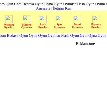
desOyun.Com Bedava Oyun Oyna Oyun Oyunlar Flash Oyun OyunOyn
|
Anasayfa
|
İletişim Kur
|
Savaş
Spor
Beceri
Boyama
Webcam
Macera
Oyunları
Oyunları
Oyunları
Oyunları
Oyunları
Oyunları
om Bedava Oyun Oyna Oyun Oyunlar Flash Oyun OyunOyna Oyun S
Reklamstore