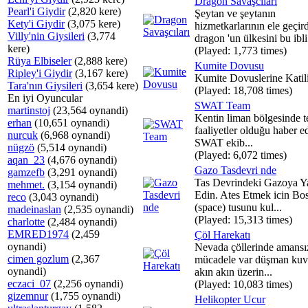
Dragon Savaşcıları
Pearl'i Giydir
(2,820 kere)
Şeytan ve şeytanın
Kety'i Giydir
(3,075 kere)
hizmetkarlarının ele geçird
Villy'nin Giysileri
(3,774
dragon 'un ülkesini bu ibli.
kere)
(Played: 1,773 times)
Rüya Elbiseler
(2,888 kere)
Kumite Dovusu
Ripley'i Giydir
(3,167 kere)
Kumite Dovuslerine Katil
Tara'nın Giysileri
(3,654 kere)
(Played: 18,708 times)
En iyi Oyuncular
SWAT Team
martinstoj
(23,564 oynandi)
Kentin liman bölgesinde te
erhan
(10,651 oynandi)
faaliyetler olduğu haber ed
nurcuk
(6,968 oynandi)
SWAT ekib...
nügzö
(5,514 oynandi)
(Played: 6,072 times)
aqan_23
(4,676 oynandi)
Gazo Tasdevri nde
gamzefb
(3,291 oynandi)
Tas Devrindeki Gazoya Y
mehmet.
(3,154 oynandi)
Edin. Ates Etmek icin Bo
reco
(3,043 oynandi)
(space) tusunu kul...
madeinaslan
(2,535 oynandi)
(Played: 15,313 times)
charlotte
(2,484 oynandi)
EMRED1974
(2,459
Çöl Harekatı
oynandi)
Nevada çöllerinde amansız
cimen gozlum
(2,367
mücadele var düşman kuvv
oynandi)
akın akın üzerin...
eczaci_07
(2,256 oynandi)
(Played: 10,083 times)
gizemnur
(1,755 oynandi)
Helikopter Ucur