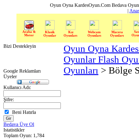
Oyun Oyna KardesOyun.Com Bedava Oyun 
|
Anas
Araba &
Sa
Klasik
Kız
Webcam
Macera
Motor
Oyun
Oyunlar
Oyunları
Oyunları
Oyunları
Bizi Destekleyin
Oyun Oyna Karde
Oyunlar Flash Oy
Oyunları
> Bölge 
Google Reklamları
Üyeler
Kullanıcı Adı:
Şifre:
Beni Hatırla
Bedava Üye Ol
Istatistikler
Toplam Oyun: 1,784