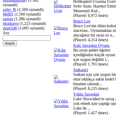
ultraslanturgay
(1,582
Helikopteri Ucurma Gore
oynandi)
Sefer Sizin. Hareket Ettir
zafer_fb
(1,569 oynandi)
Mausenizi Kul...
MeRT
(1,560 oynandi)
(Played: 6,972 times)
ongun
(1,286 oynandi)
Bruce Lee
ekodzayn
(1,223 oynandi)
Bruce Lee'nin ölüm kules
emre546
(1,095 oynandi)
macerası.. Oynamaktan z
Ara
alacağınız bir oyun ee n...
(Played: 4,314 times)
Kılıç Savaşları Oyunu
Bu oyun şiddet öğeleri
içerdiğinden küçük oyunc
için uygun değildir l...
(Played: 1,791 times)
Suikastçi
Suikast için çok uygun bi
etraf oldukça sakin hedef 
binadan çıkmak...
(Played: 8,235 times)
Yıldız Savaşları
Luke Skywalker'ın savaş y
yok etmek için yaptığı op
Luke ile ...
(Played: 1,427 times)