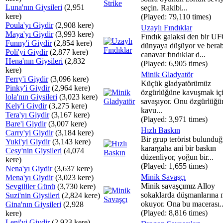
Luna'nın Giysileri
(2,951
seçin. Rakibi...
kere)
(Played: 79,110 times)
Poula'yı Giydir
(2,908 kere)
Uzaylı Fındıklar
Maya'yı Giydir
(3,993 kere)
Fındık galaksi den bir U
Funny'i Giydir
(2,854 kere)
dünyaya düşüyor ve berab
Poli'yi Giydir
(2,877 kere)
canavar fındıklar d...
Hena'nın Giysileri
(2,832
(Played: 6,905 times)
kere)
Minik Gladyatör
Ferry'i Giydir
(3,096 kere)
Küçük gladyatörümüz
Pinky'i Giydir
(2,964 kere)
özgürlüğüne kavuşmak iç
lola'nın Giysileri
(3,023 kere)
savaşıyor. Onu özgürlüğü
Kely'i Giydir
(3,275 kere)
kavu...
Tera'yı Giydir
(3,167 kere)
(Played: 3,971 times)
Bare'i Giydir
(3,007 kere)
Hızlı Baskın
Carry'yi Giydir
(3,184 kere)
Bir grup terörist bulundu
Yuki'yi Giydir
(3,143 kere)
karargaha ani bir baskın
Cesy'nin Giysileri
(4,074
düzenliyor, yoğun bir...
kere)
(Played: 1,655 times)
Nena'yı Giydir
(3,637 kere)
Minik Savaşçı
Mena'yı Giydir
(3,023 kere)
Minik savaşçımız Alloy
Sevgililer Günü
(3,730 kere)
sokaklarda düşmanlarına
Suzi'nin Giysileri
(2,824 kere)
okuyor. Ona bu macerası..
Gina'nın Giysileri
(2,928
(Played: 8,816 times)
kere)
Leni'yi Giydir
(2,923 kere)