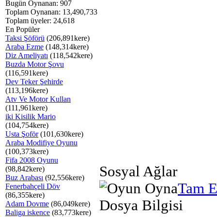
Bugün Oynanan: 907
Toplam Oynanan: 13,490,733
Toplam üyeler: 24,618
En Popüler
Taksi Şöförü
(206,891kere)
Araba Ezme
(148,314kere)
Diz Ameliyatı
(118,542kere)
Buzda Motor Şovu
(116,591kere)
Dev Teker Şehirde
(113,196kere)
Atv Ve Motor Kullan
(111,961kere)
iki Kisilik Mario
(104,754kere)
Usta Şoför
(101,630kere)
Araba Modifiye Oyunu
(100,373kere)
Fifa 2008 Oyunu
Sosyal Ağlar
(98,842kere)
Buz Arabası
(92,556kere)
Tam E
Fenerbahçeli Döv
(86,355kere)
Dosya Bilgisi
Adam Dovme
(86,049kere)
Baliga iskence
(83,773kere)