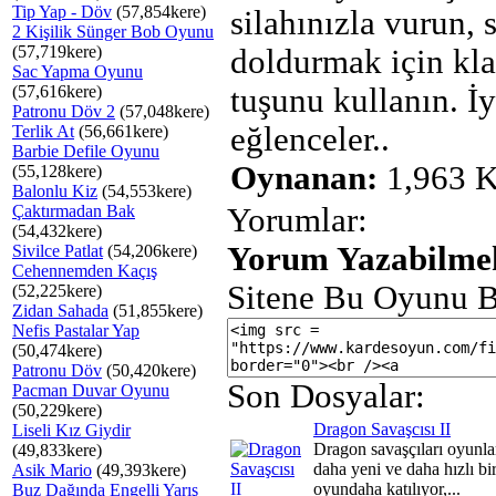
Tip Yap - Döv
(57,854kere)
silahınızla vurun, s
2 Kişilik Sünger Bob Oyunu
(57,719kere)
doldurmak için kl
Sac Yapma Oyunu
(57,616kere)
tuşunu kullanın. İy
Patronu Döv 2
(57,048kere)
eğlenceler..
Terlik At
(56,661kere)
Barbie Defile Oyunu
Oynanan:
1,963 K
(55,128kere)
Balonlu Kiz
(54,553kere)
Çaktırmadan Bak
Yorumlar:
(54,432kere)
Yorum Yazabilmek
Sivilce Patlat
(54,206kere)
Cehennemden Kaçış
Sitene Bu Oyunu B
(52,225kere)
Zidan Sahada
(51,855kere)
Nefis Pastalar Yap
(50,474kere)
Patronu Döv
(50,420kere)
Son Dosyalar:
Pacman Duvar Oyunu
(50,229kere)
Dragon Savaşcısı II
Liseli Kız Giydir
Dragon savaşçıları oyunla
(49,833kere)
daha yeni ve daha hızlı bi
Asik Mario
(49,393kere)
oyundaha katılıyor,...
Buz Dağında Engelli Yarış