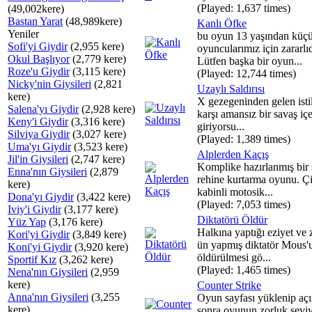
(Played: 1,637 times)
(49,002kere)
Bastan Yarat
(48,989kere)
Kanlı Öfke
Yeniler
bu oyun 13 yaşından küç
Sofi'yi Giydir
(2,955 kere)
oyuncularımız için zararlıd
Okul Başlıyor
(2,779 kere)
Lütfen başka bir oyun...
Roze'u Giydir
(3,115 kere)
(Played: 12,744 times)
Nicky'nin Giysileri
(2,821
Uzaylı Saldırısı
kere)
X gezegeninden gelen istil
Salena'yı Giydir
(2,928 kere)
karşı amansız bir savaş içe
Keny'i Giydir
(3,316 kere)
giriyorsu...
Silviya Giydir
(3,027 kere)
(Played: 1,389 times)
Uma'yı Giydir
(3,523 kere)
Alplerden Kaçış
Jil'in Giysileri
(2,747 kere)
Komplike hazırlanmış bir 
Enna'nın Giysileri
(2,879
rehine kurtarma oyunu. Çi
kere)
kabinli motosik...
Dona'yı Giydir
(3,422 kere)
(Played: 7,053 times)
Iviy'i Giydir
(3,177 kere)
Diktatörü Öldür
Yüz Yap
(3,176 kere)
Halkına yaptığı eziyet ve 
Kori'yi Giydir
(3,849 kere)
ün yapmış diktatör Mous'
Koni'yi Giydir
(3,920 kere)
öldürülmesi gö...
Sportif Kız
(3,262 kere)
(Played: 1,465 times)
Nena'nın Giysileri
(2,959
kere)
Counter Strike
Anna'nın Giysileri
(3,255
Oyun sayfası yüklenip açı
kere)
sonra oyunun zorluk seviy