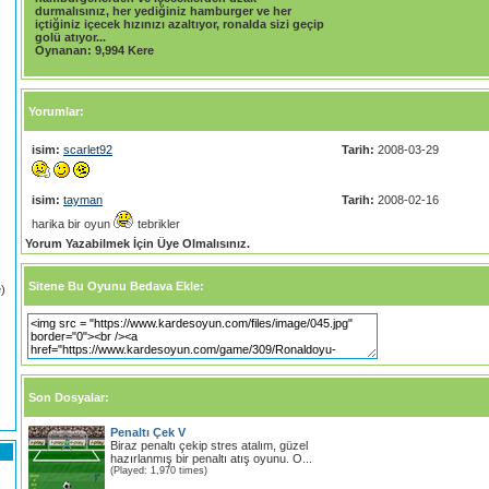
durmalısınız, her yediğiniz hamburger ve her
içtiğiniz içecek hızınızı azaltıyor, ronalda sizi geçip
golü atıyor...
Oynanan:
9,994 Kere
Yorumlar:
isim:
scarlet92
Tarih:
2008-03-29
isim:
tayman
Tarih:
2008-02-16
harika bir oyun
tebrikler
Yorum Yazabilmek İçin Üye Olmalısınız.
Sitene Bu Oyunu Bedava Ekle:
)
Son Dosyalar:
Penaltı Çek V
Biraz penaltı çekip stres atalım, güzel
hazırlanmış bir penaltı atış oyunu. O...
(Played: 1,970 times)