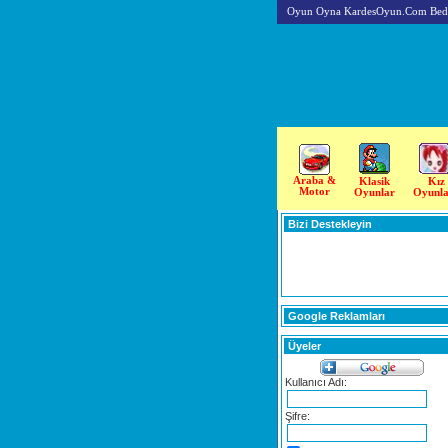
Oyun Oyna KardesOyun.Com Beda
Araba &
Klasik
Kız
Motor
Oyunlar
Oyunla
Bizi Destekleyin
Google Reklamları
Üyeler
Kullanıcı Adı:
Şifre: