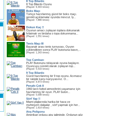
8 Top Bilardo
8 Top Bilardo Oyunu
(Played: 9,303 times)
Boks Maçı
Türkçe hazırlanmış güzel bir boks maçı.
gerekli açıklamalar oyunda mevcut. İy...
(Played: 7,866 times)
Dokun Kaç !!
Oyunun amacı zıplayan toplara dokunarak
fırlatmak ve birdaha o topa dokunmama...
(Played: 1,551 times)
Tenis Maçı III
Bayanalr arası tenis turnuvası, Oyunn
yüklendikten sonra PLAY butonuna basın,...
(Played: 1,243 times)
Top Cambazı
PLAY Butonunu tıklayarak oyuna başlayın.
Oyuncuyu sürekli olarak zıplayan top...
(Played: 5,533 times)
9 Top Bilardo
Güzel hazırlanmış bir 9 top oyunu. Acımasız
bir rakiple karşı karşıyasınız. O...
(Played: 4,973 times)
Penaltı Çek II
1960 ların futbol atmosferini yaşamanız için
hazırlanmış bir oyun. PLAY buton...
(Played: 5,008 times)
Sörf Yap !!
Miami plajlarında harika bir hava ve
muhteşem dalgalar , sörf yapmak için her...
(Played: 1,614 times)
Atış Poligonu
Amerikan ordusu atış taliminde. Ordunun göz