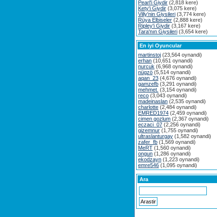
Pearl'i Giydir
(2,818 kere)
Kety'i Giydir
(3,075 kere)
Villy'nin Giysileri
(3,774 kere)
Rüya Elbiseler
(2,888 kere)
Ripley'i Giydir
(3,167 kere)
Tara'nın Giysileri
(3,654 kere)
En iyi Oyuncular
martinstoj
(23,564 oynandi)
erhan
(10,651 oynandi)
nurcuk
(6,968 oynandi)
nügzö
(5,514 oynandi)
aqan_23
(4,676 oynandi)
gamzefb
(3,291 oynandi)
mehmet.
(3,154 oynandi)
reco
(3,043 oynandi)
madeinaslan
(2,535 oynandi)
charlotte
(2,484 oynandi)
EMRED1974
(2,459 oynandi)
cimen gozlum
(2,367 oynandi)
eczaci_07
(2,256 oynandi)
gizemnur
(1,755 oynandi)
ultraslanturgay
(1,582 oynandi)
zafer_fb
(1,569 oynandi)
MeRT
(1,560 oynandi)
ongun
(1,286 oynandi)
ekodzayn
(1,223 oynandi)
emre546
(1,095 oynandi)
Ara