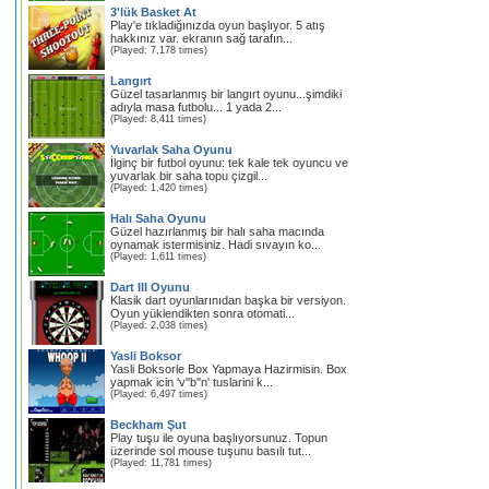
3'lük Basket At
Play'e tıkladiğınızda oyun başlıyor. 5 atış
hakkınız var. ekranın sağ tarafın...
(Played: 7,178 times)
Langırt
Güzel tasarlanmış bir langırt oyunu...şimdiki
adıyla masa futbolu... 1 yada 2...
(Played: 8,411 times)
Yuvarlak Saha Oyunu
İlginç bir futbol oyunu: tek kale tek oyuncu ve
yuvarlak bir saha topu çizgil...
(Played: 1,420 times)
Halı Saha Oyunu
Güzel hazırlanmış bir halı saha macında
oynamak istermisiniz. Hadi sıvayın ko...
(Played: 1,611 times)
Dart III Oyunu
Klasik dart oyunlarınıdan başka bir versiyon.
Oyun yüklendikten sonra otomati...
(Played: 2,038 times)
Yasli Boksor
Yasli Boksorle Box Yapmaya Hazirmisin. Box
yapmak icin 'v''b''n' tuslarini k...
(Played: 6,497 times)
Beckham Şut
Play tuşu ile oyuna başlıyorsunuz. Topun
üzerinde sol mouse tuşunu basılı tut...
(Played: 11,781 times)