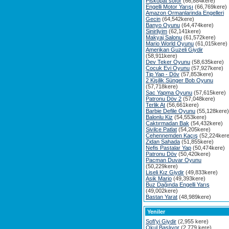
Piskopat söför
(66,884kere)
Engelli Motor Yarışı
(66,769kere)
Amazon Ormanlarinda Engelleri
Gecin
(64,542kere)
Banyo Oyunu
(64,474kere)
Sinirliyim
(62,141kere)
Makyaj Salonu
(61,572kere)
Mario World Oyunu
(61,015kere)
Amerikan Guzeli Giydir
(58,911kere)
Dev Teker Oyunu
(58,635kere)
Çocuk Evi Oyunu
(57,927kere)
Tip Yap - Döv
(57,853kere)
2 Kişilik Sünger Bob Oyunu
(57,718kere)
Sac Yapma Oyunu
(57,615kere)
Patronu Döv 2
(57,048kere)
Terlik At
(56,661kere)
Barbie Defile Oyunu
(55,128kere)
Balonlu Kiz
(54,553kere)
Çaktırmadan Bak
(54,432kere)
Sivilce Patlat
(54,205kere)
Cehennemden Kaçış
(52,224kere
Zidan Sahada
(51,855kere)
Nefis Pastalar Yap
(50,474kere)
Patronu Döv
(50,420kere)
Pacman Duvar Oyunu
(50,229kere)
Liseli Kız Giydir
(49,833kere)
Asik Mario
(49,393kere)
Buz Dağında Engelli Yarış
(49,002kere)
Bastan Yarat
(48,989kere)
Yeniler
Sofi'yi Giydir
(2,955 kere)
Okul Başlıyor
(2,779 kere)