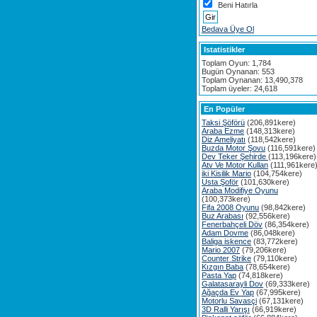
Beni Hatırla
Bedava Üye Ol
Istatistikler
Toplam Oyun: 1,784
Bugün Oynanan: 553
Toplam Oynanan: 13,490,378
Toplam üyeler: 24,618
En Popüler
Taksi Şöförü
(206,891kere)
Araba Ezme
(148,313kere)
Diz Ameliyatı
(118,542kere)
Buzda Motor Şovu
(116,591kere)
Dev Teker Şehirde
(113,196kere)
Atv Ve Motor Kullan
(111,961kere
iki Kisilik Mario
(104,754kere)
Usta Şoför
(101,630kere)
Araba Modifiye Oyunu
(100,373kere)
Fifa 2008 Oyunu
(98,842kere)
Buz Arabası
(92,556kere)
Fenerbahçeli Döv
(86,354kere)
Adam Dovme
(86,048kere)
Baliga iskence
(83,772kere)
Mario 2007
(79,206kere)
Counter Strike
(79,110kere)
Kızgın Baba
(78,654kere)
Pasta Yap
(74,818kere)
Galatasarayli Dov
(69,333kere)
Ağaçda Ev Yap
(67,995kere)
Motorlu Savasçi
(67,131kere)
3D Ralli Yarışı
(66,919kere)