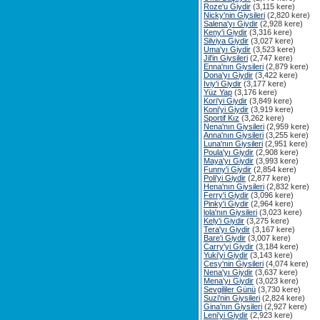
Roze'u Giydir
(3,115 kere)
Nicky'nin Giysileri
(2,820 kere)
Salena'yı Giydir
(2,928 kere)
Keny'i Giydir
(3,316 kere)
Silviya Giydir
(3,027 kere)
Uma'yı Giydir
(3,523 kere)
Jil'in Giysileri
(2,747 kere)
Enna'nın Giysileri
(2,879 kere)
Dona'yı Giydir
(3,422 kere)
Iviy'i Giydir
(3,177 kere)
Yüz Yap
(3,176 kere)
Kori'yi Giydir
(3,849 kere)
Koni'yi Giydir
(3,919 kere)
Sportif Kız
(3,262 kere)
Nena'nın Giysileri
(2,959 kere)
Anna'nın Giysileri
(3,255 kere)
Luna'nın Giysileri
(2,951 kere)
Poula'yı Giydir
(2,908 kere)
Maya'yı Giydir
(3,993 kere)
Funny'i Giydir
(2,854 kere)
Poli'yi Giydir
(2,877 kere)
Hena'nın Giysileri
(2,832 kere)
Ferry'i Giydir
(3,096 kere)
Pinky'i Giydir
(2,964 kere)
lola'nın Giysileri
(3,023 kere)
Kely'i Giydir
(3,275 kere)
Tera'yı Giydir
(3,167 kere)
Bare'i Giydir
(3,007 kere)
Carry'yi Giydir
(3,184 kere)
Yuki'yi Giydir
(3,143 kere)
Cesy'nin Giysileri
(4,074 kere)
Nena'yı Giydir
(3,637 kere)
Mena'yı Giydir
(3,023 kere)
Sevgililer Günü
(3,730 kere)
Suzi'nin Giysileri
(2,824 kere)
Gina'nın Giysileri
(2,927 kere)
Leni'yi Giydir
(2,923 kere)