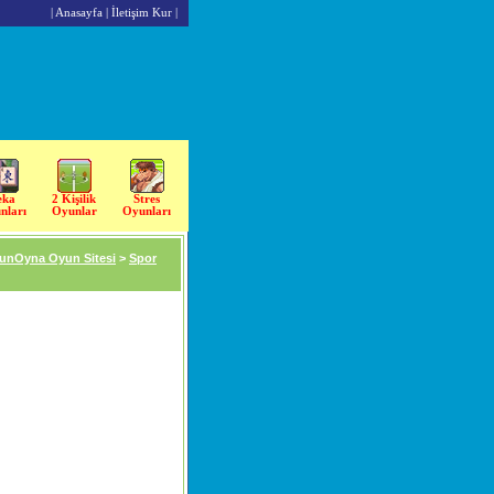
|
Anasayfa
|
İletişim Kur
|
eka
2 Kişilik
Stres
nları
Oyunlar
Oyunları
unOyna Oyun Sitesi
>
Spor