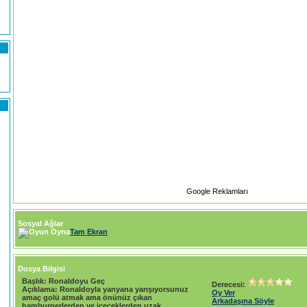
)
Google Reklamları
Sosyal Ağlar
Tam Ekran
Dosya Bilgisi
Başlık:
Ronaldoyu Geç
Derecesi:
Açıklama:
Ronaldoyla yanyana yarışıyorsunuz
Oy Ver
amaç golü atmak ama önünüz çıkan
Arkadaşına Söyle
hamburgerlerden ve içeceklerden uzak