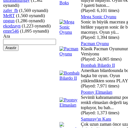
ultraslanturgay
(1,582
tuşuyla başlayın. Oyun ek
oynandi)
? işareti buton...
zafer_fb
(1,569 oynandi)
(Played: 6,101 times)
MeRT
(1,560 oynandi)
Mega Sonic Oyunu
ongun
(1,286 oynandi)
Sonic in büyük macerası g
ekodzayn
(1,223 oynandi)
birlikte yaşayın sonic ile 
emre546
(1,095 oynandi)
macerayı. Oyun yü...
Ara
(Played: 1,394 times)
Pacman Oyunu
Klasik Pacman Oyununun
Versiyonu
(Played: 24,065 times)
Bombalı Bilardo II
Amerikan bilardosunda b
başka bir oyun. Oyun
yüklendikten sonra PLAY 
(Played: 7,971 times)
Poonsy Elmasları
Sevimli kahramanımız po
renkli elmasları değerli taş
topluyor, bu bah...
(Played: 1,373 times)
Samuray'ın Kanı
Çok uzun zaman önce uz