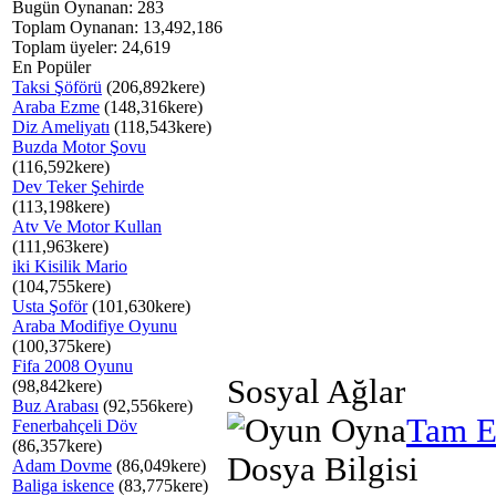
Bugün Oynanan: 283
Toplam Oynanan: 13,492,186
Toplam üyeler: 24,619
En Popüler
Taksi Şöförü
(206,892kere)
Araba Ezme
(148,316kere)
Diz Ameliyatı
(118,543kere)
Buzda Motor Şovu
(116,592kere)
Dev Teker Şehirde
(113,198kere)
Atv Ve Motor Kullan
(111,963kere)
iki Kisilik Mario
(104,755kere)
Usta Şoför
(101,630kere)
Araba Modifiye Oyunu
(100,375kere)
Fifa 2008 Oyunu
Sosyal Ağlar
(98,842kere)
Buz Arabası
(92,556kere)
Tam E
Fenerbahçeli Döv
(86,357kere)
Dosya Bilgisi
Adam Dovme
(86,049kere)
Baliga iskence
(83,775kere)