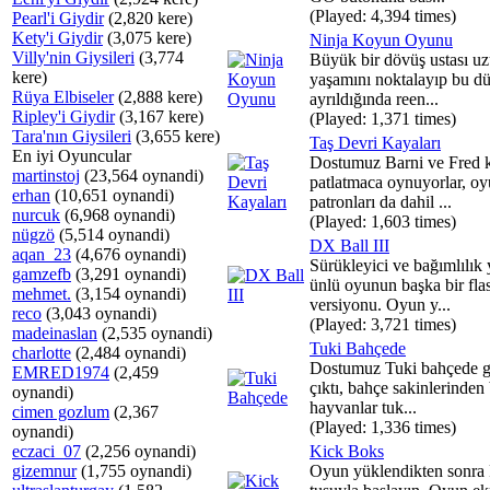
(Played: 4,394 times)
Pearl'i Giydir
(2,820 kere)
Kety'i Giydir
(3,075 kere)
Ninja Koyun Oyunu
Villy'nin Giysileri
(3,774
Büyük bir dövüş ustası u
kere)
yaşamını noktalayıp bu d
Rüya Elbiseler
(2,888 kere)
ayrıldığında reen...
Ripley'i Giydir
(3,167 kere)
(Played: 1,371 times)
Tara'nın Giysileri
(3,655 kere)
Taş Devri Kayaları
En iyi Oyuncular
Dostumuz Barni ve Fred 
martinstoj
(23,564 oynandi)
patlatmaca oynuyorlar, o
erhan
(10,651 oynandi)
patronları da dahil ...
nurcuk
(6,968 oynandi)
(Played: 1,603 times)
nügzö
(5,514 oynandi)
DX Ball III
aqan_23
(4,676 oynandi)
Sürükleyici ve bağımlılık
gamzefb
(3,291 oynandi)
ünlü oyunun başka bir fla
mehmet.
(3,154 oynandi)
versiyonu. Oyun y...
reco
(3,043 oynandi)
(Played: 3,721 times)
madeinaslan
(2,535 oynandi)
Tuki Bahçede
charlotte
(2,484 oynandi)
Dostumuz Tuki bahçede g
EMRED1974
(2,459
çıktı, bahçe sakinlerinden
oynandi)
hayvanlar tuk...
cimen gozlum
(2,367
(Played: 1,336 times)
oynandi)
eczaci_07
(2,256 oynandi)
Kick Boks
gizemnur
(1,755 oynandi)
Oyun yüklendikten sonr