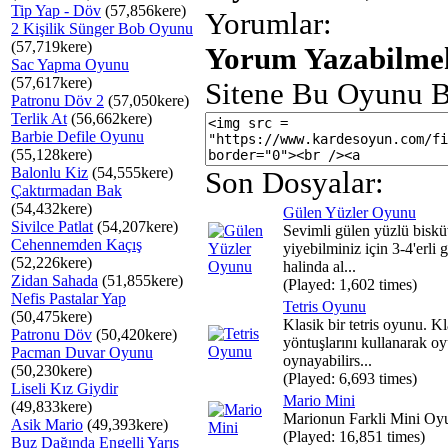
Tip Yap - Döv
(57,856kere)
Yorumlar:
2 Kişilik Sünger Bob Oyunu
(57,719kere)
Yorum Yazabilmek
Sac Yapma Oyunu
(57,617kere)
Sitene Bu Oyunu B
Patronu Döv 2
(57,050kere)
Terlik At
(56,662kere)
Barbie Defile Oyunu
(55,128kere)
Balonlu Kiz
(54,555kere)
Son Dosyalar:
Çaktırmadan Bak
(54,432kere)
Gülen Yüzler Oyunu
Sivilce Patlat
(54,207kere)
Sevimli gülen yüzlü bisküv
Cehennemden Kaçış
yiyebilminiz için 3-4'erli 
(52,226kere)
halinda al...
Zidan Sahada
(51,855kere)
(Played: 1,602 times)
Nefis Pastalar Yap
Tetris Oyunu
(50,475kere)
Klasik bir tetris oyunu. 
Patronu Döv
(50,420kere)
yöntuşlarını kullanarak o
Pacman Duvar Oyunu
oynayabilirs...
(50,230kere)
(Played: 6,693 times)
Liseli Kız Giydir
Mario Mini
(49,833kere)
Marionun Farkli Mini Oy
Asik Mario
(49,393kere)
(Played: 16,851 times)
Buz Dağında Engelli Yarış