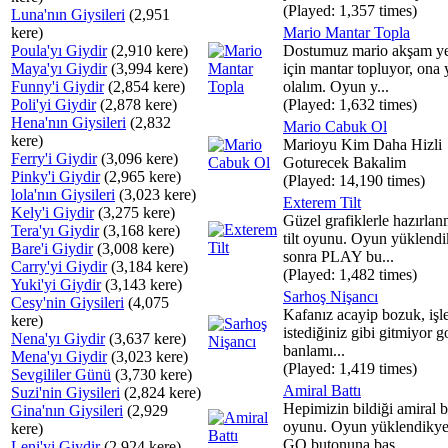
(Played: 1,357 times)
Luna'nın Giysileri
(2,951
kere)
Mario Mantar Topla
Poula'yı Giydir
(2,910 kere)
Dostumuz mario akşam y
Maya'yı Giydir
(3,994 kere)
için mantar topluyor, ona
Funny'i Giydir
(2,854 kere)
olalım. Oyun y...
Poli'yi Giydir
(2,878 kere)
(Played: 1,632 times)
Hena'nın Giysileri
(2,832
Mario Cabuk Ol
kere)
Marioyu Kim Daha Hizli
Ferry'i Giydir
(3,096 kere)
Goturecek Bakalim
Pinky'i Giydir
(2,965 kere)
(Played: 14,190 times)
lola'nın Giysileri
(3,023 kere)
Exterem Tilt
Kely'i Giydir
(3,275 kere)
Güzel grafiklerle hazırlan
Tera'yı Giydir
(3,168 kere)
tilt oyunu. Oyun yüklendi
Bare'i Giydir
(3,008 kere)
sonra PLAY bu...
Carry'yi Giydir
(3,184 kere)
(Played: 1,482 times)
Yuki'yi Giydir
(3,143 kere)
Sarhoş Nişancı
Cesy'nin Giysileri
(4,075
Kafanız acayip bozuk, işle
kere)
istediğiniz gibi gitmiyor 
Nena'yı Giydir
(3,637 kere)
banlamı...
Mena'yı Giydir
(3,023 kere)
(Played: 1,419 times)
Sevgililer Günü
(3,730 kere)
Amiral Battı
Suzi'nin Giysileri
(2,824 kere)
Hepimizin bildiği amiral b
Gina'nın Giysileri
(2,929
oyunu. Oyun yüklendikye
kere)
GO butonuna bas...
Leni'yi Giydir
(2,924 kere)