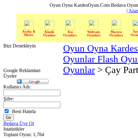
Oyun Oyna KardesOyun.Com Bedava Oyun 
|
Anas
Araba &
Sa
Klasik
Kız
Webcam
Macera
Motor
Oyun
Oyunlar
Oyunları
Oyunları
Oyunları
Bizi Destekleyin
Oyun Oyna Karde
Oyunlar Flash Oy
Oyunlar
> Çay Part
Google Reklamları
Üyeler
Kullanıcı Adı:
Şifre:
Beni Hatırla
Bedava Üye Ol
Istatistikler
Toplam Oyun: 1,784