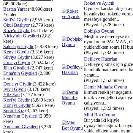
Roket ve Ayıcık
(49,002kere)
Oyun yukarıdan düşen ayı
Bastan Yarat
(48,990kere)
havadayken roketle vurup
Yeniler
mesafeye gönder...
Sofi'yi Giydir
(2,955 kere)
(Played: 1,328 times)
Okul Başlıyor
(2,779 kere)
Roze'u Giydir
(3,115 kere)
Dobişko Oyunu
Nicky'nin Giysileri
(2,821
Meşhur ve neredeyse ilk
kere)
oyunlardan PACMAN, O
Salena'yı Giydir
(2,928 kere)
yüklendikten sonra HI but
Keny'i Giydir
(3,316 kere)
(Played: 1,732 times)
Silviya Giydir
(3,027 kere)
Defileye Hazırlan
Uma'yı Giydir
(3,524 kere)
Defileye çıkmak için güzel
Jil'in Giysileri
(2,747 kere)
ile minik mankaenimizi ha
Enna'nın Giysileri
(2,880
yarattı...
kere)
(Played: 1,552 times)
Dona'yı Giydir
(3,422 kere)
Demir Muhafız Oyunu
Iviy'i Giydir
(3,178 kere)
kırmızı renkli jet uçağınız i
Yüz Yap
(3,177 kere)
tuzak ve engelleri aşmaya
Kori'yi Giydir
(3,849 kere)
çalışıyorsu...
Koni'yi Giydir
(3,921 kere)
(Played: 1,522 times)
Sportif Kız
(3,263 kere)
Mini Bot Oyunu
Nena'nın Giysileri
(2,959
Bir yada iki kişiyle
kere)
oynayabileceğiniz bir oy
Anna'nın Giysileri
(3,256
yüklendikten sonra oyun..
kere)