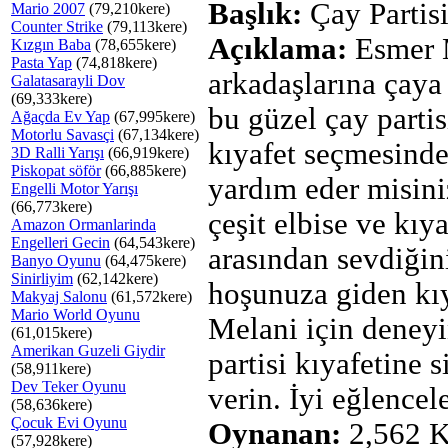
Başlık:
Çay Partis
Mario 2007
(79,210kere)
Counter Strike
(79,113kere)
Açıklama:
Esmer 
Kızgın Baba
(78,655kere)
Pasta Yap
(74,818kere)
arkadaşlarına çaya 
Galatasarayli Dov
(69,333kere)
bu güzel çay partis
Ağaçda Ev Yap
(67,995kere)
Motorlu Savasçi
(67,134kere)
kıyafet seçmesind
3D Ralli Yarışı
(66,919kere)
Piskopat söför
(66,885kere)
yardım eder misini
Engelli Motor Yarışı
(66,773kere)
çeşit elbise ve kıya
Amazon Ormanlarinda
Engelleri Gecin
(64,543kere)
arasından sevdiğin
Banyo Oyunu
(64,475kere)
Sinirliyim
(62,142kere)
hoşunuza giden kıy
Makyaj Salonu
(61,572kere)
Mario World Oyunu
Melani için deneyi
(61,015kere)
Amerikan Guzeli Giydir
partisi kıyafetine s
(58,911kere)
Dev Teker Oyunu
verin. İyi eğlencele
(58,636kere)
Çocuk Evi Oyunu
Oynanan:
2,562 K
(57,928kere)