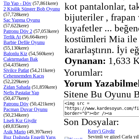
Tip Yap - Döv
(57,861kere)
kot pantalonlar, ta
2 Kişilik Sünger Bob Oyunu
(57,728kere)
bijuteriler , frapan
Sac Yapma Oyunu
(57,622kere)
kıyafetler ... beğe
Patronu Döv 2
(57,053kere)
kostümleri Mia ile 
Terlik At
(56,664kere)
Barbie Defile Oyunu
kararlaştırın. İyi e
(55,130kere)
Balonlu Kiz
(54,560kere)
Oynanan:
1,633 K
Çaktırmadan Bak
(54,435kere)
Yorumlar:
Sivilce Patlat
(54,211kere)
Cehennemden Kaçış
Yorum Yazabilmek
(52,229kere)
Zidan Sahada
(51,859kere)
Sitene Bu Oyunu B
Nefis Pastalar Yap
(50,477kere)
Patronu Döv
(50,421kere)
Pacman Duvar Oyunu
(50,234kere)
Son Dosyalar:
Liseli Kız Giydir
(49,835kere)
Keny'i Giydir
Asik Mario
(49,397kere)
Sevimli ve güzel Carla yıl
Buz Dağında Engelli Yarış