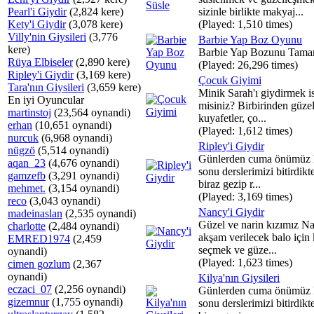
Pearl'i Giydir
(2,824 kere)
sizinle birlikte makyaj...
Kety'i Giydir
(3,078 kere)
(Played: 1,510 times)
Villy'nin Giysileri
(3,776
Barbie Yap Boz Oyunu
kere)
Barbie Yap Bozunu Tama
Rüya Elbiseler
(2,890 kere)
(Played: 26,296 times)
Ripley'i Giydir
(3,169 kere)
Çocuk Giyimi
Tara'nın Giysileri
(3,659 kere)
Minik Sarah'ı giydirmek is
En iyi Oyuncular
misiniz? Birbirinden güze
martinstoj
(23,564 oynandi)
kuyafetler, ço...
erhan
(10,651 oynandi)
(Played: 1,612 times)
nurcuk
(6,968 oynandi)
Ripley'i Giydir
nügzö
(5,514 oynandi)
Günlerden cuma önümüz 
aqan_23
(4,676 oynandi)
sonu derslerimizi bitirdikt
gamzefb
(3,291 oynandi)
biraz gezip r...
mehmet.
(3,154 oynandi)
(Played: 3,169 times)
reco
(3,043 oynandi)
Nancy'i Giydir
madeinaslan
(2,535 oynandi)
Güzel ve narin kızımız N
charlotte
(2,484 oynandi)
akşam verilecek balo için 
EMRED1974
(2,459
seçmek ve güze...
oynandi)
(Played: 1,623 times)
cimen gozlum
(2,367
oynandi)
Kilya'nın Giysileri
eczaci_07
(2,256 oynandi)
Günlerden cuma önümüz 
gizemnur
(1,755 oynandi)
sonu derslerimizi bitirdikt