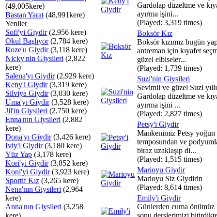
Gardolap düzeltme ve kıya
(49,005kere)
ayırma işini...
Bastan Yarat
(48,991kere)
(Played: 3,319 times)
Yeniler
Sofi'yi Giydir
(2,956 kere)
Boksör Kız
Okul Başlıyor
(2,784 kere)
Boksör kızımız bugün ya
Roze'u Giydir
(3,118 kere)
antreman için kıyafet seç
Nicky'nin Giysileri
(2,822
güzel elbiseler...
kere)
(Played: 1,739 times)
Salena'yı Giydir
(2,929 kere)
Suzi'nin Giysileri
Keny'i Giydir
(3,319 kere)
Sevimli ve güzel Suzi yıll
Silviya Giydir
(3,030 kere)
Gardolap düzeltme ve kıya
Uma'yı Giydir
(3,528 kere)
ayırma işini ...
Jil'in Giysileri
(2,750 kere)
(Played: 2,827 times)
Enna'nın Giysileri
(2,882
Petsy'i Giydir
kere)
Mankenimiz Petsy yoğun 
Dona'yı Giydir
(3,426 kere)
temposundan ve podyuml
Iviy'i Giydir
(3,180 kere)
biraz uzaklaşıp di...
Yüz Yap
(3,178 kere)
(Played: 1,515 times)
Kori'yi Giydir
(3,852 kere)
Marioyu Giydir
Koni'yi Giydir
(3,923 kere)
Marioyu Siz Giydirin
Sportif Kız
(3,265 kere)
(Played: 8,614 times)
Nena'nın Giysileri
(2,964
kere)
Emily'i Giydir
Anna'nın Giysileri
(3,258
Günlerden cuma önümüz 
kere)
sonu derslerimizi bitirdikt