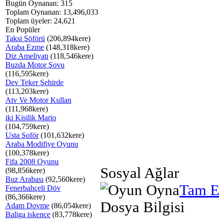
Bugün Oynanan: 315
Toplam Oynanan: 13,496,033
Toplam üyeler: 24,621
En Popüler
Taksi Şöförü
(206,894kere)
Araba Ezme
(148,318kere)
Diz Ameliyatı
(118,546kere)
Buzda Motor Şovu
(116,595kere)
Dev Teker Şehirde
(113,203kere)
Atv Ve Motor Kullan
(111,968kere)
iki Kisilik Mario
(104,759kere)
Usta Şoför
(101,632kere)
Araba Modifiye Oyunu
(100,378kere)
Fifa 2008 Oyunu
Sosyal Ağlar
(98,856kere)
Buz Arabası
(92,560kere)
Tam E
Fenerbahçeli Döv
(86,366kere)
Dosya Bilgisi
Adam Dovme
(86,054kere)
Baliga iskence
(83,778kere)