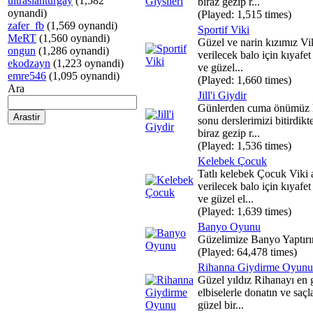
ultraslanturgay
(1,582
biraz gezip r...
oynandi)
(Played: 1,515 times)
zafer_fb
(1,569 oynandi)
Sportif Viki
MeRT
(1,560 oynandi)
Güzel ve narin kızımız V
ongun
(1,286 oynandi)
verilecek balo için kıyafe
ekodzayn
(1,223 oynandi)
ve güzel...
emre546
(1,095 oynandi)
(Played: 1,660 times)
Ara
Jill'i Giydir
Günlerden cuma önümüz 
sonu derslerimizi bitirdikt
biraz gezip r...
(Played: 1,536 times)
Kelebek Çocuk
Tatlı kelebek Çocuk Viki
verilecek balo için kıyafe
ve güzel el...
(Played: 1,639 times)
Banyo Oyunu
Güzelimize Banyo Yaptırı
(Played: 64,478 times)
Rihanna Giydirme Oyunu
Güzel yıldız Rihanayı en 
elbiselerle donatın ve saçl
güzel bir...