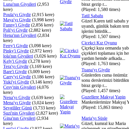
Luna'nın Giysileri
(2,953
biraz gezip r...
kere)
(Played: 1,580 times)
Poula'yı Giydir
(2,915 kere)
Tatil Sabahı
Maya'yı Giydir
(3,998 kere)
Güzel Karen tatil sabahı y
Funny'i Giydir
(2,856 kere)
uyandı, günlük bakım tem
Poli'yi Giydir
(2,882 kere)
işlerini bitirdik...
Hena'nın Giysileri
(2,834
(Played: 1,507 times)
kere)
Çiçekçi Kız Oyunu
Ferry'i Giydir
(3,098 kere)
Çiçekçi kıza ormanda yab
Pinky'i Giydir
(2,972 kere)
çiçekleri toplaması için h
lola'nın Giysileri
(3,026 kere)
yardım hemde arlkada...
Kely'i Giydir
(3,278 kere)
(Played: 1,763 times)
Tera'yı Giydir
(3,169 kere)
Tuana'yı Giydir
Bare'i Giydir
(3,009 kere)
Günlerden cuma önümüz 
Carry'yi Giydir
(3,186 kere)
sonu derslerimizi bitirdikt
Yuki'yi Giydir
(3,146 kere)
biraz gezip r...
Cesy'nin Giysileri
(4,076
(Played: 1,457 times)
kere)
Guzellere Makyaj Yapin
Nena'yı Giydir
(3,639 kere)
Mankenlerimize Makyaj Y
Mena'yı Giydir
(3,024 kere)
(Played: 15,863 times)
Sevgililer Günü
(3,733 kere)
Suzi'nin Giysileri
(2,827 kere)
Gina'nın Giysileri
(2,934
Maria'yı Süsle
kere)
Güzel, kumral kız Maria
Leni'yi Giydir
(2,927 kere)
süslenmek ve güzelleşmek