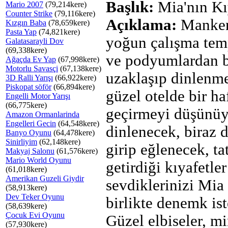
Başlık:
Mia'nın Kıy
Mario 2007
(79,214kere)
Counter Strike
(79,116kere)
Açıklama:
Manken
Kızgın Baba
(78,659kere)
Pasta Yap
(74,821kere)
yoğun çalışma te
Galatasarayli Dov
(69,338kere)
ve podyumlardan b
Ağaçda Ev Yap
(67,998kere)
Motorlu Savasçi
(67,138kere)
uzaklaşıp dinlenme
3D Ralli Yarışı
(66,922kere)
Piskopat söför
(66,894kere)
güzel otelde bir ha
Engelli Motor Yarışı
(66,775kere)
geçirmeyi düşünüyo
Amazon Ormanlarinda
Engelleri Gecin
(64,548kere)
dinlenecek, biraz 
Banyo Oyunu
(64,478kere)
Sinirliyim
(62,148kere)
girip eğlenecek, tat
Makyaj Salonu
(61,576kere)
Mario World Oyunu
getirdiği kıyafetle
(61,018kere)
Amerikan Guzeli Giydir
sevdiklerinizi Mia 
(58,913kere)
Dev Teker Oyunu
birlikte denemk ist
(58,639kere)
Çocuk Evi Oyunu
Güzel elbiseler, mi
(57,930kere)