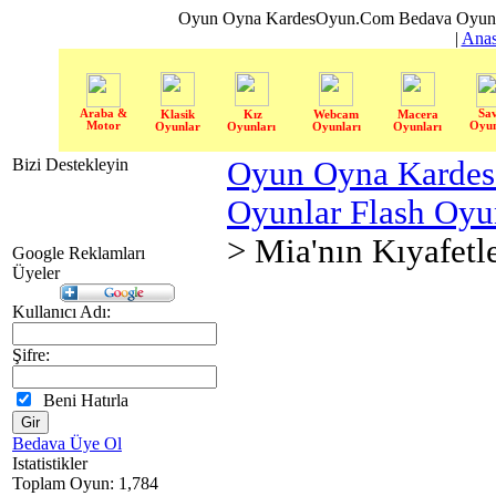
Oyun Oyna KardesOyun.Com Bedava Oyun 
|
Anas
Araba &
Sa
Klasik
Kız
Webcam
Macera
Motor
Oyun
Oyunlar
Oyunları
Oyunları
Oyunları
Bizi Destekleyin
Oyun Oyna Karde
Oyunlar Flash Oy
> Mia'nın Kıyafetle
Google Reklamları
Üyeler
Kullanıcı Adı:
Şifre:
Beni Hatırla
Bedava Üye Ol
Istatistikler
Toplam Oyun: 1,784