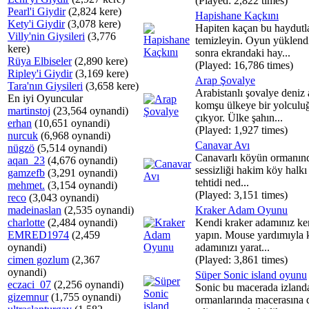
(Played: 2,822 times)
Pearl'i Giydir
(2,824 kere)
Hapishane Kaçkını
Kety'i Giydir
(3,078 kere)
Hapiten kaçan bu haydutla
Villy'nin Giysileri
(3,776
temizleyin. Oyun yüklend
kere)
sonra ekrandaki hay...
Rüya Elbiseler
(2,890 kere)
(Played: 16,786 times)
Ripley'i Giydir
(3,169 kere)
Arap Şovalye
Tara'nın Giysileri
(3,658 kere)
Arabistanlı şovalye deniz a
En iyi Oyuncular
komşu ülkeye bir yolculu
martinstoj
(23,564 oynandi)
çıkyor. Ülke şahın...
erhan
(10,651 oynandi)
(Played: 1,927 times)
nurcuk
(6,968 oynandi)
Canavar Avı
nügzö
(5,514 oynandi)
Canavarlı köyün ormanın
aqan_23
(4,676 oynandi)
sessizliği hakim köy halkı
gamzefb
(3,291 oynandi)
tehtidi ned...
mehmet.
(3,154 oynandi)
(Played: 3,151 times)
reco
(3,043 oynandi)
madeinaslan
(2,535 oynandi)
Kraker Adam Oyunu
charlotte
(2,484 oynandi)
Kendi kraker adamınız ke
EMRED1974
(2,459
yapın. Mouse yardımıyla 
oynandi)
adamınızı yarat...
cimen gozlum
(2,367
(Played: 3,861 times)
oynandi)
Süper Sonic island oyunu
eczaci_07
(2,256 oynandi)
Sonic bu macerada izland
gizemnur
(1,755 oynandi)
ormanlarında macerasına