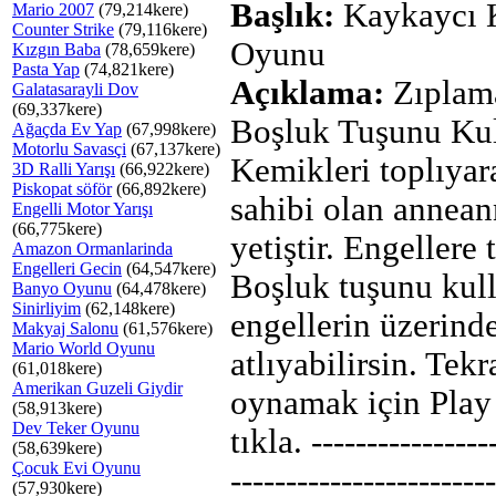
Başlık:
Kaykaycı 
Mario 2007
(79,214kere)
Counter Strike
(79,116kere)
Oyunu
Kızgın Baba
(78,659kere)
Pasta Yap
(74,821kere)
Açıklama:
Zıplama
Galatasarayli Dov
(69,337kere)
Boşluk Tuşunu Kul
Ağaçda Ev Yap
(67,998kere)
Motorlu Savasçi
(67,137kere)
Kemikleri toplıyar
3D Ralli Yarışı
(66,922kere)
Piskopat söför
(66,892kere)
sahibi olan annea
Engelli Motor Yarışı
(66,775kere)
yetiştir. Engellere 
Amazon Ormanlarinda
Engelleri Gecin
(64,547kere)
Boşluk tuşunu kul
Banyo Oyunu
(64,478kere)
Sinirliyim
(62,148kere)
engellerin üzerind
Makyaj Salonu
(61,576kere)
Mario World Oyunu
atlıyabilirsin. Tekr
(61,018kere)
Amerikan Guzeli Giydir
oynamak için Play
(58,913kere)
Dev Teker Oyunu
tıkla. ----------------
(58,639kere)
Çocuk Evi Oyunu
------------------------
(57,930kere)