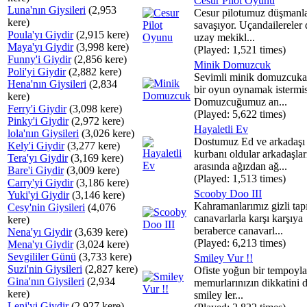
Cesur Pilot Oyunu
Luna'nın Giysileri
(2,953
Cesur pilotumuz düşmanla
kere)
savaşıyor. Uçandailereler
Poula'yı Giydir
(2,915 kere)
uzay mekikl...
Maya'yı Giydir
(3,998 kere)
(Played: 1,521 times)
Funny'i Giydir
(2,856 kere)
Minik Domuzcuk
Poli'yi Giydir
(2,882 kere)
Sevimli minik domuzcuka
Hena'nın Giysileri
(2,834
bir oyun oynamak istermis
kere)
Domuzcuğumuz an...
Ferry'i Giydir
(3,098 kere)
(Played: 5,622 times)
Pinky'i Giydir
(2,972 kere)
Hayaletli Ev
lola'nın Giysileri
(3,026 kere)
Dostumuz Ed ve arkadaşı
Kely'i Giydir
(3,277 kere)
kurbanı oldular arkadaşlar
Tera'yı Giydir
(3,169 kere)
arasında ağızdan ağ...
Bare'i Giydir
(3,009 kere)
(Played: 1,513 times)
Carry'yi Giydir
(3,186 kere)
Scooby Doo III
Yuki'yi Giydir
(3,146 kere)
Kahramanlarımız gizli tap
Cesy'nin Giysileri
(4,076
canavarlarla karşı karşıya
kere)
beraberce canavarl...
Nena'yı Giydir
(3,639 kere)
(Played: 6,213 times)
Mena'yı Giydir
(3,024 kere)
Sevgililer Günü
(3,733 kere)
Smiley Vur !!
Suzi'nin Giysileri
(2,827 kere)
Ofiste yoğun bir tempoyla
Gina'nın Giysileri
(2,934
memurlarınızın dikkatini 
kere)
smiley ler...
Leni'yi Giydir
(2,927 kere)