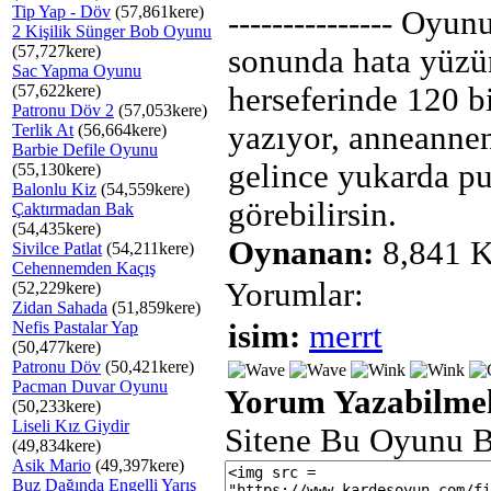
Tip Yap - Döv
(57,861kere)
--------------- Oyun
2 Kişilik Sünger Bob Oyunu
(57,727kere)
sonunda hata yüz
Sac Yapma Oyunu
(57,622kere)
herseferinde 120 b
Patronu Döv 2
(57,053kere)
yazıyor, anneanne
Terlik At
(56,664kere)
Barbie Defile Oyunu
gelince yukarda pu
(55,130kere)
Balonlu Kiz
(54,559kere)
görebilirsin.
Çaktırmadan Bak
(54,435kere)
Oynanan:
8,841 K
Sivilce Patlat
(54,211kere)
Cehennemden Kaçış
Yorumlar:
(52,229kere)
Zidan Sahada
(51,859kere)
Nefis Pastalar Yap
isim:
merrt
(50,477kere)
Patronu Döv
(50,421kere)
Pacman Duvar Oyunu
Yorum Yazabilmek
(50,233kere)
Liseli Kız Giydir
Sitene Bu Oyunu B
(49,834kere)
Asik Mario
(49,397kere)
Buz Dağında Engelli Yarış