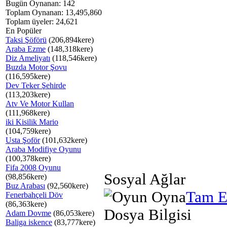
Bugün Oynanan: 142
Toplam Oynanan: 13,495,860
Toplam üyeler: 24,621
En Popüler
Taksi Şöförü
(206,894kere)
Araba Ezme
(148,318kere)
Diz Ameliyatı
(118,546kere)
Buzda Motor Şovu
(116,595kere)
Dev Teker Şehirde
(113,203kere)
Atv Ve Motor Kullan
(111,968kere)
iki Kisilik Mario
(104,759kere)
Usta Şoför
(101,632kere)
Araba Modifiye Oyunu
(100,378kere)
Fifa 2008 Oyunu
Sosyal Ağlar
(98,856kere)
Buz Arabası
(92,560kere)
Tam E
Fenerbahçeli Döv
(86,363kere)
Dosya Bilgisi
Adam Dovme
(86,053kere)
Baliga iskence
(83,777kere)