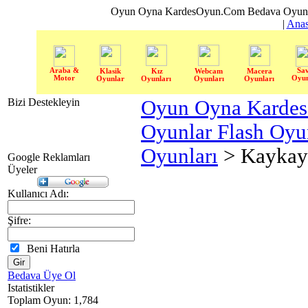
Oyun Oyna KardesOyun.Com Bedava Oyun 
|
Anas
Araba &
Sa
Klasik
Kız
Webcam
Macera
Motor
Oyun
Oyunlar
Oyunları
Oyunları
Oyunları
Bizi Destekleyin
Oyun Oyna Karde
Oyunlar Flash Oy
Oyunları
> Kaykay
Google Reklamları
Üyeler
Kullanıcı Adı:
Şifre:
Beni Hatırla
Bedava Üye Ol
Istatistikler
Toplam Oyun: 1,784