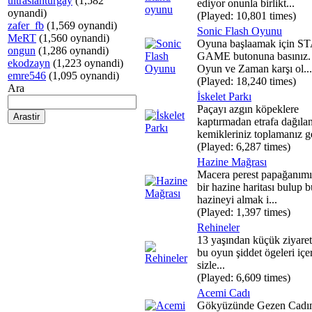
ultraslanturgay
(1,582
ediyor onunla birlikt...
oynandi)
(Played: 10,801 times)
zafer_fb
(1,569 oynandi)
Sonic Flash Oyunu
MeRT
(1,560 oynandi)
Oyuna başlaamak için S
ongun
(1,286 oynandi)
GAME butonuna basınız.
ekodzayn
(1,223 oynandi)
Oyun ve Zaman karşı ol...
emre546
(1,095 oynandi)
(Played: 18,240 times)
Ara
İskelet Parkı
Paçayı azgın köpeklere
kaptırmadan etrafa dağıla
kemikleriniz toplamanız ge
(Played: 6,287 times)
Hazine Mağrası
Macera perest papağanım
bir hazine haritası bulup b
hazineyi almak i...
(Played: 1,397 times)
Rehineler
13 yaşından küçük ziyaret
bu oyun şiddet ögeleri içer
sizle...
(Played: 6,609 times)
Acemi Cadı
Gökyüzünde Gezen Cadı