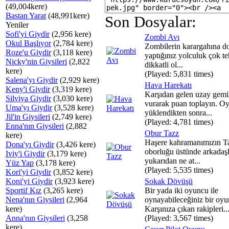
(49,004kere)
Bastan Yarat
(48,991kere)
Son Dosyalar:
Yeniler
Sofi'yi Giydir
(2,956 kere)
Zombi Avı
Okul Başlıyor
(2,784 kere)
Zombilerin karargahına d
Roze'u Giydir
(3,118 kere)
yaptığınız yolculuk çok teh
Nicky'nin Giysileri
(2,822
dikkatli ol...
kere)
(Played: 5,831 times)
Salena'yı Giydir
(2,929 kere)
Hava Harekatı
Keny'i Giydir
(3,319 kere)
Karşıdan gelen uzay gemil
Silviya Giydir
(3,030 kere)
vurarak puan toplayın. O
Uma'yı Giydir
(3,528 kere)
yüklendikten sonra...
Jil'in Giysileri
(2,749 kere)
(Played: 4,781 times)
Enna'nın Giysileri
(2,882
Obur Tazz
kere)
Haşere kahramanımızın Ta
Dona'yı Giydir
(3,426 kere)
oborluğu üstünde arkadaşl
Iviy'i Giydir
(3,179 kere)
yukarıdan ne at...
Yüz Yap
(3,178 kere)
(Played: 5,535 times)
Kori'yi Giydir
(3,852 kere)
Koni'yi Giydir
(3,923 kere)
Sokak Dövüşü
Sportif Kız
(3,265 kere)
Bir yada iki oyuncu ile
Nena'nın Giysileri
(2,964
oynayabileceğiniz bir oyu
kere)
Karşınıza çıkan rakipleri..
Anna'nın Giysileri
(3,258
(Played: 3,567 times)
kere)