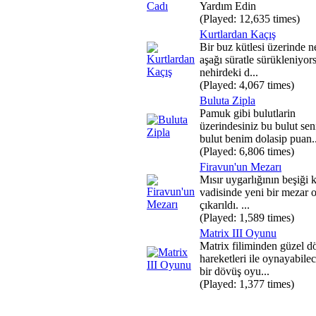
Yardım Edin
(Played: 12,635 times)
Kurtlardan Kaçış
Bir buz kütlesi üzerinde n
aşağı süratle sürükleniyo
nehirdeki d...
(Played: 4,067 times)
Buluta Zipla
Pamuk gibi bulutlarin
üzerindesiniz bu bulut sen
bulut benim dolasip puan..
(Played: 6,806 times)
Firavun'un Mezarı
Mısır uygarlığının beşiği k
vadisinde yeni bir mezar 
çıkarıldı. ...
(Played: 1,589 times)
Matrix III Oyunu
Matrix filiminden güzel d
hareketleri ile oynayabile
bir dövüş oyu...
(Played: 1,377 times)