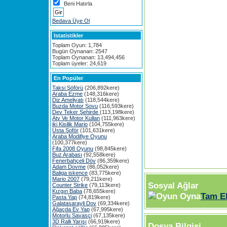
Beni Hatırla
Bedava Üye Ol
Istatistikler
Toplam Oyun: 1,784
Bugün Oynanan: 2547
Toplam Oynanan: 13,494,456
Toplam üyeler: 24,619
En Popüler
Taksi Şöförü
(206,892kere)
Araba Ezme
(148,316kere)
Diz Ameliyatı
(118,544kere)
Buzda Motor Şovu
(116,593kere)
Dev Teker Şehirde
(113,198kere)
Atv Ve Motor Kullan
(111,963kere)
iki Kisilik Mario
(104,755kere)
Usta Şoför
(101,631kere)
Araba Modifiye Oyunu
(100,377kere)
Fifa 2008 Oyunu
(98,845kere)
Buz Arabası
(92,558kere)
Fenerbahçeli Döv
(86,359kere)
Adam Dovme
(86,052kere)
Baliga iskence
(83,775kere)
Mario 2007
(79,211kere)
Sosyal Ağlar
Counter Strike
(79,113kere)
Kızgın Baba
(78,655kere)
Tam E
Pasta Yap
(74,819kere)
Galatasarayli Dov
(69,334kere)
Ağaçda Ev Yap
(67,995kere)
Motorlu Savasçi
(67,135kere)
3D Ralli Yarışı
(66,919kere)
Dosya Bilgisi