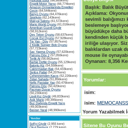
Piskopat söför
(66,885kere)
Engelli Motor Yarışı
(66,774kere)
Başlık:
Balık Büyü
Amazon Ormanlarinda Engelleri
Gecin
(64,544kere)
Açıklama:
Okyonus
Banyo Oyunu
(64,476kere)
Sinirliyim
(62,143kere)
sevimli balığımızı 
Makyaj Salonu
(61,572kere)
beslemeye başlıyor
Mario World Oyunu
(61,016kere)
Amerikan Guzeli Giydir
büyüdükçe daha b
(58,912kere)
Dev Teker Oyunu
(58,637kere)
kendinden küçük bal
Çocuk Evi Oyunu
(57,928kere)
Tip Yap - Döv
(57,857kere)
iriliğe ulaşıyor. S
2 Kişilik Sünger Bob Oyunu
balıklardan uzak d
(57,723kere)
Sac Yapma Oyunu
(57,620kere)
mouse ile oynayabil
Patronu Döv 2
(57,050kere)
Terlik At
(56,662kere)
Oynanan:
8,356 Ke
Barbie Defile Oyunu
(55,129kere)
Balonlu Kiz
(54,558kere)
Çaktırmadan Bak
(54,433kere)
Sivilce Patlat
(54,207kere)
Cehennemden Kaçış
(52,226kere)
Yorumlar:
Zidan Sahada
(51,856kere)
Nefis Pastalar Yap
(50,476kere)
Patronu Döv
(50,420kere)
Pacman Duvar Oyunu
isim:
(50,230kere)
Liseli Kız Giydir
(49,833kere)
Asik Mario
(49,395kere)
isim:
MEMOCANS
Buz Dağında Engelli Yarış
(49,003kere)
Bastan Yarat
(48,990kere)
Yorum Yazabilmek İç
Yeniler
Sofi'yi Giydir
(2,955 kere)
Sitene Bu Oyunu Be
Okul Başlıyor
(2,779 kere)