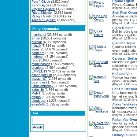
Piyano Ogren
Pearl'i Giydir
(2,822 kere)
Piyano Calmayi B
Kety'i Giydir
(3,076 kere)
(Played: 5,331 time
Villy'nin Giysileri
(3,775 kere)
Rüya Elbiseler
(2,889 kere)
Şişti Pişti Oyu
Ripley'i Giydir
(3,168 kere)
Arkadaşlarımızla
Tara'nın Giysileri
(3,655 kere)
pişti oyunu. Oyu
(Played: 1,347 time
Çiçek Biriktir
En iyi Oyuncular
Belli bir süre içi
martinstoj
(23,564 oynandi)
renkteki çiçekleri
erhan
(10,651 oynandi)
(Played: 1,388 time
nurcuk
(6,968 oynandi)
Çikolata Topla
nügzö
(5,514 oynandi)
Çikolata reklamı 
aqan_23
(4,676 oynandi)
oyun, açıklmalar
gamzefb
(3,291 oynandi)
(Played: 1,523 time
mehmet.
(3,154 oynandi)
Çarpışan Botla
reco
(3,043 oynandi)
Minikler için güz
madeinaslan
(2,535 oynandi)
rakibinizle karşı
charlotte
(2,484 oynandi)
(Played: 2,516 time
EMRED1974
(2,459 oynandi)
Kafalara Vur
cimen gozlum
(2,367 oynandi)
Türkçe hazırlan
eczaci_07
(2,256 oynandi)
oyunu, açıklamal
gizemnur
(1,755 oynandi)
(Played: 1,691 time
ultraslanturgay
(1,582 oynandi)
Benzin İstasyo
zafer_fb
(1,569 oynandi)
Usta benzincimiz
MeRT
(1,560 oynandi)
hizmet veriyor. 
ongun
(1,286 oynandi)
(Played: 6,716 time
ekodzayn
(1,223 oynandi)
emre546
(1,095 oynandi)
Aleks Tehliked
Kahramanımız al
bir maceraya atıl
Ara
(Played: 8,969 time
Roket Yap Oyu
Yeni bir ay yolc
gidecek astronot
(Played: 1,304 time
Octavyus Saldır