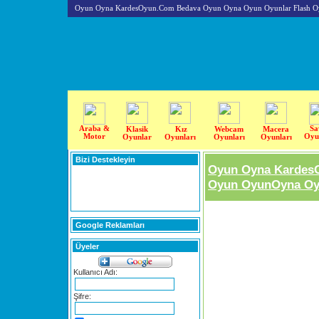
Oyun Oyna KardesOyun.Com Bedava Oyun Oyna Oyun Oyunlar Flash O
Araba &
Sa
Klasik
Kız
Webcam
Macera
Motor
Oyu
Oyunlar
Oyunları
Oyunları
Oyunları
Bizi Destekleyin
Oyun Oyna Kardes
Oyun OyunOyna Oyu
Google Reklamları
Üyeler
Kullanıcı Adı:
Şifre: