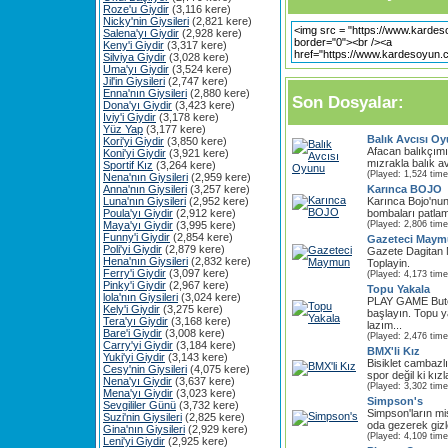
Roze'u Giydir
(3,116 kere)
Nicky'nin Giysileri
(2,821 kere)
Salena'yı Giydir
(2,928 kere)
Keny'i Giydir
(3,317 kere)
Silviya Giydir
(3,028 kere)
Uma'yı Giydir
(3,524 kere)
Jil'in Giysileri
(2,747 kere)
Enna'nın Giysileri
(2,880 kere)
Son Dosyalar:
Dona'yı Giydir
(3,423 kere)
Iviy'i Giydir
(3,178 kere)
Yüz Yap
(3,177 kere)
Balık Avcısı O
Kori'yi Giydir
(3,850 kere)
Afacan balıkçımı
Koni'yi Giydir
(3,921 kere)
mızrakla balık av
Sportif Kız
(3,264 kere)
(Played: 1,524 time
Nena'nın Giysileri
(2,959 kere)
Anna'nın Giysileri
(3,257 kere)
Karınca BOJO
Luna'nın Giysileri
(2,952 kere)
Karınca Bojo'nun
Poula'yı Giydir
(2,912 kere)
bombaları patlam
Maya'yı Giydir
(3,995 kere)
(Played: 2,806 time
Funny'i Giydir
(2,854 kere)
Gazeteci May
Poli'yi Giydir
(2,879 kere)
Gazete Dagitan 
Hena'nın Giysileri
(2,832 kere)
Toplayin.
Ferry'i Giydir
(3,097 kere)
(Played: 4,173 time
Pinky'i Giydir
(2,967 kere)
Topu Yakala
lola'nın Giysileri
(3,024 kere)
PLAY GAME But
Kely'i Giydir
(3,275 kere)
başlayın. Topu 
Tera'yı Giydir
(3,168 kere)
lazım...
Bare'i Giydir
(3,008 kere)
(Played: 2,476 time
Carry'yi Giydir
(3,184 kere)
BMX'li Kız
Yuki'yi Giydir
(3,143 kere)
Bisiklet cambazl
Cesy'nin Giysileri
(4,075 kere)
spor değil ki kızla
Nena'yı Giydir
(3,637 kere)
(Played: 3,302 time
Mena'yı Giydir
(3,023 kere)
Simpson's
Sevgililer Günü
(3,732 kere)
Simpson'ların mis
Suzi'nin Giysileri
(2,825 kere)
oda gezerek gizle
Gina'nın Giysileri
(2,929 kere)
(Played: 4,109 time
Leni'yi Giydir
(2,925 kere)