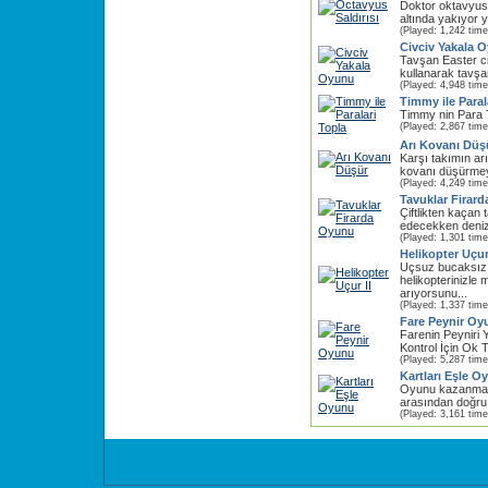
Doktor oktavyus 
altında yakıyor y
(Played: 1,242 time
Civciv Yakala 
Tavşan Easter c
kullanarak tavşan
(Played: 4,948 time
Timmy ile Paral
Timmy nin Para 
(Played: 2,867 time
Arı Kovanı Düş
Karşı takımın ar
kovanı düşürmeye
(Played: 4,249 time
Tavuklar Firar
Çiftlikten kaçan 
edecekken deniz 
(Played: 1,301 time
Helikopter Uçur 
Uçsuz bucaksız 
helikopterinizle 
arıyorsunu...
(Played: 1,337 time
Fare Peynir Oy
Farenin Peyniri 
Kontrol İçin Ok T
(Played: 5,287 time
Kartları Eşle O
Oyunu kazanmanız
arasından doğru o
(Played: 3,161 time