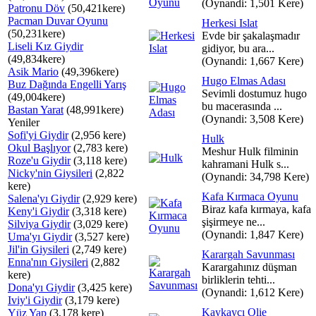
(Oynandi: 1,501 Kere)
Patronu Döv
(50,421kere)
Pacman Duvar Oyunu
Herkesi Islat
(50,231kere)
Evde bir şakalaşmadır
Liseli Kız Giydir
gidiyor, bu ara...
(49,834kere)
(Oynandi: 1,667 Kere)
Asik Mario
(49,396kere)
Hugo Elmas Adası
Buz Dağında Engelli Yarış
Sevimli dostumuz hugo
(49,004kere)
bu macerasında ...
Bastan Yarat
(48,991kere)
(Oynandi: 3,508 Kere)
Yeniler
Sofi'yi Giydir
(2,956 kere)
Hulk
Okul Başlıyor
(2,783 kere)
Meshur Hulk filminin
Roze'u Giydir
(3,118 kere)
kahramani Hulk s...
Nicky'nin Giysileri
(2,822
(Oynandi: 34,798 Kere)
kere)
Kafa Kırmaca Oyunu
Salena'yı Giydir
(2,929 kere)
Biraz kafa kırmaya, kafa
Keny'i Giydir
(3,318 kere)
şişirmeye ne...
Silviya Giydir
(3,029 kere)
(Oynandi: 1,847 Kere)
Uma'yı Giydir
(3,527 kere)
Jil'in Giysileri
(2,749 kere)
Karargah Savunması
Enna'nın Giysileri
(2,882
Karargahınız düşman
kere)
birliklerin tehti...
Dona'yı Giydir
(3,425 kere)
(Oynandi: 1,612 Kere)
Iviy'i Giydir
(3,179 kere)
Kaykaycı Olie
Yüz Yap
(3,178 kere)