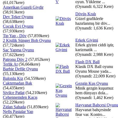
oyun. Yükleme ...
(61,017kere)
(Oynandi: 6,322 Kere)
Amerikan Guzeli Giydir
(58,913kere)
Dövüş Kralı
Dev Teker Oyunu
Güzel grafiklerle
(58,638kere)
hazırlanmış bir döv...
Çocuk Evi Oyunu
(Oynandi: 1,636 Kere)
(57,930kere)
Tip Yap - Döv
(57,859kere)
Erkek Giyimi
2 Kişilik Sünger Bob Oyunu
Erkek giyimi ciddi iştir,
(57,724kere)
karizmatik ...
Sac Yapma Oyunu
(Oynandi: 2,988 Kere)
(57,622kere)
Patronu Döv 2
(57,052kere)
Flash DX Ball
Terlik At
(56,664kere)
Klasik DX Ball oyunu
Barbie Defile Oyunu
Oyunu Mouse yada...
(55,130kere)
(Oynandi: 22,009 Kere)
Balonlu Kiz
(54,559kere)
Çaktırmadan Bak
Gezgin Kuş Oyunu
(54,435kere)
Minik gezgin kuşumuz
Sivilce Patlat
(54,210kere)
hem dünyayı dola...
Cehennemden Kaçış
(Oynandi: 1,462 Kere)
(52,229kere)
Hayvanat Bahçesi Oyun
Zidan Sahada
(51,859kere)
Hayvanat bahçesinde
Nefis Pastalar Yap
firar var. Kontro...
(50,477kere)