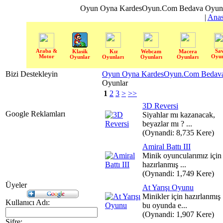
Oyun Oyna KardesOyun.Com Bedava Oyun 
|
Anas
Araba &
Sa
Klasik
Kız
Webcam
Macera
Motor
Oyun
Oyunlar
Oyunları
Oyunları
Oyunları
Bizi Destekleyin
Oyun Oyna KardesOyun.Com Bedava 
Oyunlar
1
2
3
>
>>
3D Reversi
Google Reklamları
Siyahlar mı kazanacak,
beyazlar mı ? ...
(Oynandi: 8,735 Kere)
Amiral Battı III
Minik oyuncularımız için
hazırlanmış ...
(Oynandi: 1,749 Kere)
Üyeler
At Yarışı Oyunu
Minikler için hazırlanmış
Kullanıcı Adı:
bu oyunda e...
(Oynandi: 1,907 Kere)
Şifre: