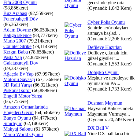
Fifa 2008 Oyunu
gecesinde yine orta...
(98,856kere)
(Oynandi: 1,642 Kere)
Buz Arabası
(92,559kere)
Fenerbahçeli Döv
Cyber Polis Oyunu
(86,362kere)
Şehirde terör olayları
Adam Dovme
(86,053kere)
artmaya başlad...
Baliga iskence
(83,777kere)
(Oynandi: 2,206 Kere)
Mario 2007
(79,214kere)
Counter Strike
(79,114kere)
Defileye Hazırlan
Kızgın Baba
(78,658kere)
Defileye çıkmak için
Pasta Yap
(74,820kere)
güzel giysiler i...
Galatasarayli Dov
(Oynandi: 1,553 Kere)
(69,337kere)
Dobişko Oyunu
Ağaçda Ev Yap
(67,997kere)
Meşhur ve neredeyse ilk
Motorlu Savasçi
(67,136kere)
oyunlardan PA...
3D Ralli Yarışı
(66,921kere)
(Oynandi: 1,733 Kere)
Piskopat söför
(66,889kere)
Engelli Motor Yarışı
(66,775kere)
Dusman Maymun
Amazon Ormanlarinda
Hayvanat Bahcesindeki
Engelleri Gecin
(64,546kere)
Maymunu Vurmaya...
Banyo Oyunu
(64,477kere)
(Oynandi: 20,249 Kere)
Sinirliyim
(62,146kere)
DX Ball V
Makyaj Salonu
(61,573kere)
Yine DX ball tarzı bir
Mario World Oyunu