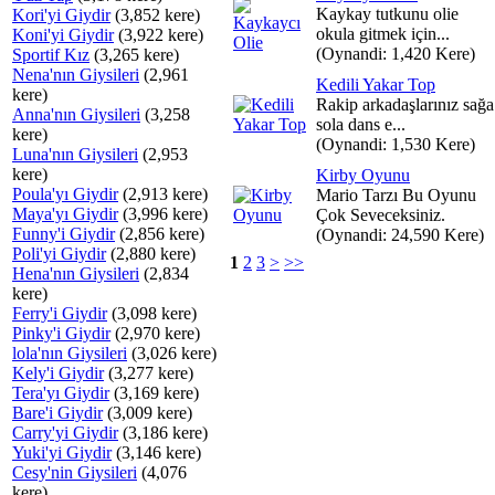
Kaykay tutkunu olie
Kori'yi Giydir
(3,852 kere)
okula gitmek için...
Koni'yi Giydir
(3,922 kere)
(Oynandi: 1,420 Kere)
Sportif Kız
(3,265 kere)
Nena'nın Giysileri
(2,961
Kedili Yakar Top
kere)
Rakip arkadaşlarınız sağa
Anna'nın Giysileri
(3,258
sola dans e...
kere)
(Oynandi: 1,530 Kere)
Luna'nın Giysileri
(2,953
kere)
Kirby Oyunu
Poula'yı Giydir
(2,913 kere)
Mario Tarzı Bu Oyunu
Maya'yı Giydir
(3,996 kere)
Çok Seveceksiniz.
Funny'i Giydir
(2,856 kere)
(Oynandi: 24,590 Kere)
Poli'yi Giydir
(2,880 kere)
1
2
3
>
>>
Hena'nın Giysileri
(2,834
kere)
Ferry'i Giydir
(3,098 kere)
Pinky'i Giydir
(2,970 kere)
lola'nın Giysileri
(3,026 kere)
Kely'i Giydir
(3,277 kere)
Tera'yı Giydir
(3,169 kere)
Bare'i Giydir
(3,009 kere)
Carry'yi Giydir
(3,186 kere)
Yuki'yi Giydir
(3,146 kere)
Cesy'nin Giysileri
(4,076
kere)