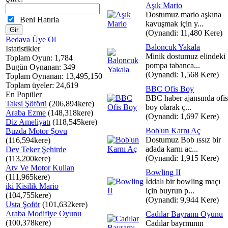
Aşık Mario
Dostumuz mario aşkına
Beni Hatırla
kavuşmak için y...
(Oynandi: 11,480 Kere)
Bedava Üye Ol
Baloncuk Yakala
Istatistikler
Minik dostumuz elindeki
Toplam Oyun: 1,784
pompa tabanca...
Bugün Oynanan: 349
(Oynandi: 1,568 Kere)
Toplam Oynanan: 13,495,150
Toplam üyeler: 24,619
BBC Ofis Boy
En Popüler
BBC haber ajansında ofis
Taksi Şöförü
(206,894kere)
boy olarak ç...
Araba Ezme
(148,318kere)
(Oynandi: 1,697 Kere)
Diz Ameliyatı
(118,545kere)
Bob'un Karnı Aç
Buzda Motor Şovu
Dostumuz Bob ıssız bir
(116,594kere)
adada karnı ac...
Dev Teker Şehirde
(Oynandi: 1,915 Kere)
(113,200kere)
Atv Ve Motor Kullan
Bowling II
(111,965kere)
İddalı bir bowling maçı
iki Kisilik Mario
için buyrun p...
(104,755kere)
(Oynandi: 9,944 Kere)
Usta Şoför
(101,632kere)
Araba Modifiye Oyunu
Cadılar Bayramı Oyunu
(100,378kere)
Cadılar bayrmının