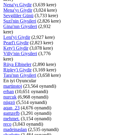
Nena'yı Giydir
(3,639 kere)
Mena'yı Giydir
(3,024 kere)
Sevgililer Günü
(3,733 kere)
Suzi'nin Giysileri
(2,826 kere)
Gina'nın Giysileri
(2,932
kere)
Leni'yi Giydir
(2,927 kere)
Pearl'i Giydir
(2,823 kere)
Kety'i Giydir
(3,078 kere)
Villy'nin Giysileri
(3,776
kere)
Rüya Elbiseler
(2,890 kere)
Ripley'i Giydir
(3,169 kere)
Tara'nın Giysileri
(3,658 kere)
En iyi Oyuncular
martinstoj
(23,564 oynandi)
erhan
(10,651 oynandi)
nurcuk
(6,968 oynandi)
nügzö
(5,514 oynandi)
aqan_23
(4,676 oynandi)
gamzefb
(3,291 oynandi)
mehmet.
(3,154 oynandi)
reco
(3,043 oynandi)
madeinaslan
(2,535 oynandi)
charlotte
(2,484 oynandi)