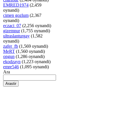
EMRED1974
(2,459
oynandi)
cimen gozlum
(2,367
oynandi)
eczaci_07
(2,256 oynandi)
gizemnur
(1,755 oynandi)
ultraslanturgay
(1,582
oynandi)
zafer_fb
(1,569 oynandi)
MeRT
(1,560 oynandi)
ongun
(1,286 oynandi)
ekodzayn
(1,223 oynandi)
emre546
(1,095 oynandi)
Ara