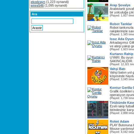
ekodzayn
(1,223 oynandi)
Arap Şovalye
emre546
(1,095 oynandi)
Arabistanlı şova
bir yolculuğa çık
Ara
(Played: 1,927 time
Robot Tanklar
Robot tankınızla
rakiplerinizle sav
(Played: 1,345 time
Issız Ada Oyu
Arkadaşımız Gill
ve ateşi yakıp ge
(Played: 1,923 time
Kurtarıcı Rahip
UYARI: Bu oyun ş
SAKINCALIDIR. 1
(Played: 12,321 ti
Vahşi Batı
Vahşi batıın yo
köşesinde haydutla
(Played: 3,045 time
Kontur Gerilla
Grafik özelikleri
operasyon oyunu,
(Played: 1,739 time
Tirübünde Kav
Ezeli rakip futba
birindesiniz karşı
(Played: 2,868 time
Roket Adam
PLAY Butonuna b
Mouse yardımıyla
(Played: 4,042 time