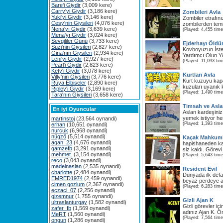
Bare'i Giydir
(3,009 kere)
Carry'yi Giydir
(3,186 kere)
Zombileri Avla
Yuki'yi Giydir
(3,146 kere)
Zombiler etrafını
Cesy'nin Giysileri
(4,076 kere)
zombilerden temi
Nena'yı Giydir
(3,639 kere)
(Played: 4,455 time
Mena'yı Giydir
(3,024 kere)
Sevgililer Günü
(3,733 kere)
Ejderhayı Öldü
Suzi'nin Giysileri
(2,827 kere)
Kovboyuzun İste
Gina'nın Giysileri
(2,934 kere)
Yardımcı Olun.Yö
Leni'yi Giydir
(2,927 kere)
(Played: 11,093 tim
Pearl'i Giydir
(2,823 kere)
Kety'i Giydir
(3,078 kere)
Kurtları Avla
Villy'nin Giysileri
(3,776 kere)
Kurt kuzuyu kap
Rüya Elbiseler
(2,890 kere)
kuzuları uyanık 
Ripley'i Giydir
(3,169 kere)
(Played: 1,490 time
Tara'nın Giysileri
(3,658 kere)
Timsah ve Asl
En iyi Oyuncular
Aslan kardeşiniz
yemek istiyor he
martinstoj
(23,564 oynandi)
(Played: 1,393 time
erhan
(10,651 oynandi)
nurcuk
(6,968 oynandi)
nügzö
(5,514 oynandi)
Kaçak Mahkuml
aqan_23
(4,676 oynandi)
hapishaneden k
gamzefb
(3,291 oynandi)
siz kaldı. Görev
mehmet.
(3,154 oynandi)
(Played: 5,643 time
reco
(3,043 oynandi)
madeinaslan
(2,535 oynandi)
Resident Evil
charlotte
(2,484 oynandi)
Dünyada ilk def
EMRED1974
(2,459 oynandi)
beyaz perdeye ak
cimen gozlum
(2,367 oynandi)
(Played: 6,283 time
eczaci_07
(2,256 oynandi)
gizemnur
(1,755 oynandi)
Gizli Ajan K
ultraslanturgay
(1,582 oynandi)
Gizli görevler iç
zafer_fb
(1,569 oynandi)
adınız Ajan K. Ö
MeRT
(1,560 oynandi)
(Played: 7,564 time
ongun
(1,286 oynandi)