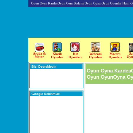
Oyun Oyna KardesOyun.Com Bedava Oyun Oyna Oyun Oyunlar Flash O
Araba &
Sa
Klasik
Kız
Webcam
Macera
Motor
Oyu
Oyunlar
Oyunları
Oyunları
Oyunları
Bizi Destekleyin
Oyun Oyna Kardes
Oyun OyunOyna Oyu
Google Reklamları