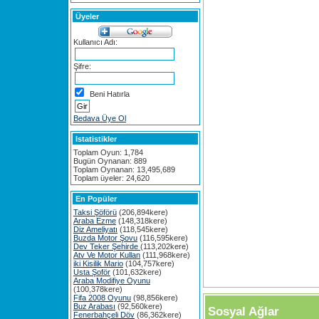
Üyeler
Kullanıcı Adı:
Şifre:
Beni Hatırla
Bedava Üye Ol
Istatistikler
Toplam Oyun: 1,784
Bugün Oynanan: 889
Toplam Oynanan: 13,495,689
Toplam üyeler: 24,620
En Popüler
Taksi Şöförü
(206,894kere)
Araba Ezme
(148,318kere)
Diz Ameliyatı
(118,545kere)
Buzda Motor Şovu
(116,595kere)
Dev Teker Şehirde
(113,202kere)
Atv Ve Motor Kullan
(111,968kere)
iki Kisilik Mario
(104,757kere)
Usta Şoför
(101,632kere)
Araba Modifiye Oyunu
(100,378kere)
Fifa 2008 Oyunu
(98,856kere)
Buz Arabası
(92,560kere)
Sosyal Ağlar
Fenerbahçeli Döv
(86,362kere)