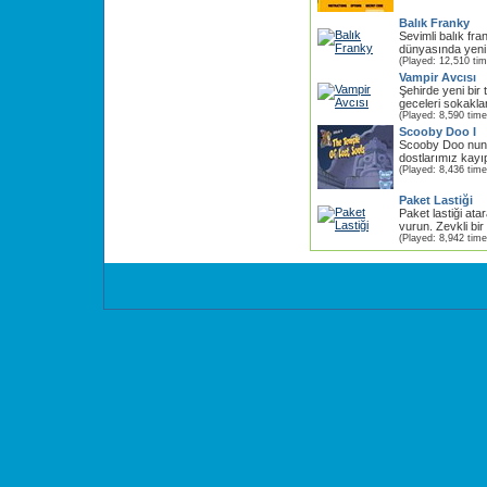
Balık Franky
Sevimli balık f
dünyasında yeni 
(Played: 12,510 ti
Vampir Avcısı
Şehirde yeni bir t
geceleri sokaklar 
(Played: 8,590 time
Scooby Doo I
Scooby Doo nun 
dostlarımız kayıp
(Played: 8,436 time
Paket Lastiği
Paket lastiği ata
vurun. Zevkli bir
(Played: 8,942 time