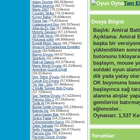
Adam Dovme
(86,053kere)
Tam E
Baliga iskence
(83,777kere)
Mario 2007
(79,214kere)
Counter Strike
(79,114kere)
Kızgın Baba
(78,658kere)
Dosya Bilgisi
Pasta Yap
(74,821kere)
Galatasarayli Dov
(69,337kere)
Ağaçda Ev Yap
(67,998kere)
Başlık:
Amiral Battı
Motorlu Savasçi
(67,137kere)
Açıklama:
Amiral B
3D Ralli Yarışı
(66,922kere)
Piskopat söför
(66,890kere)
başka bir versiyon
Engelli Motor Yarışı
(66,775kere)
Amazon Ormanlarinda Engelleri
yüklendikten son
Gecin
(64,546kere)
Banyo Oyunu
(64,477kere)
butonunu tıklayar
Sinirliyim
(62,148kere)
başlayın, mouse y
Makyaj Salonu
(61,573kere)
Mario World Oyunu
(61,018kere)
soldaki oyun alanı
Amerikan Guzeli Giydir
(58,913kere)
dik yada yatay olar
Dev Teker Oyunu
(58,638kere)
Çocuk Evi Oyunu
(57,930kere)
OK buyonuna bası
Tip Yap - Döv
(57,860kere)
başlayınca sağ tar
2 Kişilik Sünger Bob Oyunu
(57,725kere)
alanına atışlar yap
Sac Yapma Oyunu
(57,622kere)
Patronu Döv 2
(57,052kere)
gemilerini batırmay
Terlik At
(56,664kere)
Barbie Defile Oyunu
(55,130kere)
eğlenceler..
Balonlu Kiz
(54,559kere)
Oynanan:
1,537 Ke
Çaktırmadan Bak
(54,435kere)
Sivilce Patlat
(54,211kere)
Cehennemden Kaçış
(52,229kere)
Zidan Sahada
(51,859kere)
Nefis Pastalar Yap
(50,477kere)
Patronu Döv
(50,421kere)
Yorumlar:
Pacman Duvar Oyunu