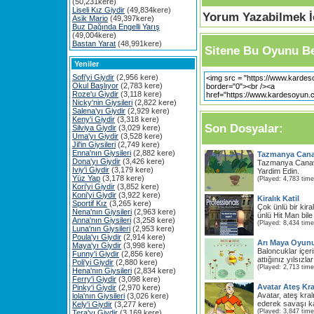
(50,231kere)
Liseli Kız Giydir
(49,834kere)
Yorum Yazabilmek İç
Asik Mario
(49,397kere)
Buz Dağında Engelli Yarış
(49,004kere)
Bastan Yarat
(48,991kere)
Sitene Bu Oyunu Be
Yeniler
Sofi'yi Giydir
(2,956 kere)
Okul Başlıyor
(2,783 kere)
Roze'u Giydir
(3,118 kere)
Nicky'nin Giysileri
(2,822 kere)
Salena'yı Giydir
(2,929 kere)
Keny'i Giydir
(3,318 kere)
Son Dosyalar:
Silviya Giydir
(3,029 kere)
Uma'yı Giydir
(3,528 kere)
Jil'in Giysileri
(2,749 kere)
Enna'nın Giysileri
(2,882 kere)
Tazmanya Cana
Dona'yı Giydir
(3,426 kere)
Tazmanya Canava
Iviy'i Giydir
(3,179 kere)
Yardim Edin.
Yüz Yap
(3,178 kere)
(Played: 4,783 time
Kori'yi Giydir
(3,852 kere)
Koni'yi Giydir
(3,922 kere)
Kiralık Katil
Sportif Kız
(3,265 kere)
Çok ünlü bir kira
Nena'nın Giysileri
(2,963 kere)
ünlü Hit Man bile 
Anna'nın Giysileri
(3,258 kere)
(Played: 8,434 time
Luna'nın Giysileri
(2,953 kere)
Poula'yı Giydir
(2,914 kere)
Arı Maya Oyun
Maya'yı Giydir
(3,998 kere)
Baloncuklar içeri
Funny'i Giydir
(2,856 kere)
attığınız yılsızla
Poli'yi Giydir
(2,880 kere)
(Played: 2,713 time
Hena'nın Giysileri
(2,834 kere)
Ferry'i Giydir
(3,098 kere)
Avatar Ateş Kr
Pinky'i Giydir
(2,970 kere)
Avatar, ateş kra
lola'nın Giysileri
(3,026 kere)
ederek savaşı ka
Kely'i Giydir
(3,277 kere)
(Played: 3,847 time
Tera'yı Giydir
(3,169 kere)