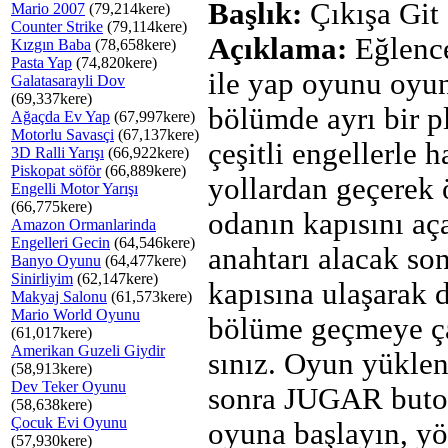
Başlık:
Çıkışa Git
Mario 2007
(79,214kere)
Counter Strike
(79,114kere)
Açıklama:
Eğlencel
Kızgın Baba
(78,658kere)
Pasta Yap
(74,820kere)
ile yap oyunu oyu
Galatasarayli Dov
(69,337kere)
bölümde ayrı bir p
Ağaçda Ev Yap
(67,997kere)
Motorlu Savasçi
(67,137kere)
çeşitli engellerle 
3D Ralli Yarışı
(66,922kere)
Piskopat söför
(66,889kere)
yollardan geçerek
Engelli Motor Yarışı
(66,775kere)
odanın kapısını aç
Amazon Ormanlarinda
Engelleri Gecin
(64,546kere)
anahtarı alacak son
Banyo Oyunu
(64,477kere)
Sinirliyim
(62,147kere)
kapısına ulaşarak 
Makyaj Salonu
(61,573kere)
Mario World Oyunu
bölüme geçmeye ç
(61,017kere)
Amerikan Guzeli Giydir
sınız. Oyun yükle
(58,913kere)
Dev Teker Oyunu
sonra JUGAR buto
(58,638kere)
Çocuk Evi Oyunu
oyuna başlayın, yö
(57,930kere)