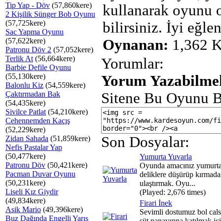
Tip Yap - Döv
(57,860kere)
kullanarak oyunu 
2 Kişilik Sünger Bob Oyunu
(57,725kere)
bilirsiniz. İyi eğlen
Sac Yapma Oyunu
(57,622kere)
Oynanan:
1,362 K
Patronu Döv 2
(57,052kere)
Terlik At
(56,664kere)
Yorumlar:
Barbie Defile Oyunu
(55,130kere)
Yorum Yazabilmek
Balonlu Kiz
(54,559kere)
Çaktırmadan Bak
Sitene Bu Oyunu B
(54,435kere)
Sivilce Patlat
(54,210kere)
Cehennemden Kaçış
(52,229kere)
Son Dosyalar:
Zidan Sahada
(51,859kere)
Nefis Pastalar Yap
(50,477kere)
Yumurta Yuvarla
Patronu Döv
(50,421kere)
Oyunda amacınız yumurta
Pacman Duvar Oyunu
deliklere düşürüp kırmad
(50,231kere)
ulaştırmak. Oyu...
Liseli Kız Giydir
(Played: 2,676 times)
(49,834kere)
Firari İnek
Asik Mario
(49,396kere)
Sevimli dostumuz bol cal
Buz Dağında Engelli Yarış
süt panayırına katılmak iç