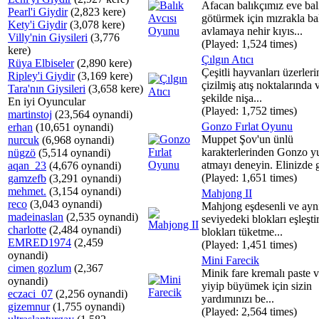
Afacan balıkçımız eve bal
Pearl'i Giydir
(2,823 kere)
götürmek için mızrakla ba
Kety'i Giydir
(3,078 kere)
avlamaya nehir kıyıs...
Villy'nin Giysileri
(3,776
(Played: 1,524 times)
kere)
Çılgın Atıcı
Rüya Elbiseler
(2,890 kere)
Çeşitli hayvanları üzerleri
Ripley'i Giydir
(3,169 kere)
çizilmiş atış noktalarında
Tara'nın Giysileri
(3,658 kere)
şekilde nişa...
En iyi Oyuncular
(Played: 1,752 times)
martinstoj
(23,564 oynandi)
Gonzo Fırlat Oyunu
erhan
(10,651 oynandi)
Muppet Şov'un ünlü
nurcuk
(6,968 oynandi)
karakterlerinden Gonzo y
nügzö
(5,514 oynandi)
atmayı deneyin. Elinizde g
aqan_23
(4,676 oynandi)
(Played: 1,651 times)
gamzefb
(3,291 oynandi)
mehmet.
(3,154 oynandi)
Mahjong II
reco
(3,043 oynandi)
Mahjong eşdesenli ve ayn
madeinaslan
(2,535 oynandi)
seviyedeki blokları eşleşti
charlotte
(2,484 oynandi)
blokları tüketme...
EMRED1974
(2,459
(Played: 1,451 times)
oynandi)
Mini Farecik
cimen gozlum
(2,367
Minik fare kremalı paste ve
oynandi)
yiyip büyümek için sizin
eczaci_07
(2,256 oynandi)
yardımınızı be...
gizemnur
(1,755 oynandi)
(Played: 2,564 times)