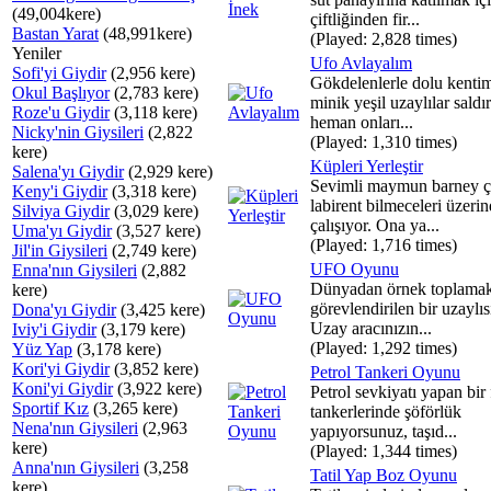
(49,004kere)
çiftliğinden fir...
Bastan Yarat
(48,991kere)
(Played: 2,828 times)
Yeniler
Ufo Avlayalım
Sofi'yi Giydir
(2,956 kere)
Gökdelenlerle dolu kenti
Okul Başlıyor
(2,783 kere)
minik yeşil uzaylılar saldır
Roze'u Giydir
(3,118 kere)
heman onları...
Nicky'nin Giysileri
(2,822
(Played: 1,310 times)
kere)
Küpleri Yerleştir
Salena'yı Giydir
(2,929 kere)
Sevimli maymun barney çe
Keny'i Giydir
(3,318 kere)
labirent bilmeceleri üzeri
Silviya Giydir
(3,029 kere)
çalışıyor. Ona ya...
Uma'yı Giydir
(3,527 kere)
(Played: 1,716 times)
Jil'in Giysileri
(2,749 kere)
UFO Oyunu
Enna'nın Giysileri
(2,882
Dünyadan örnek toplamak
kere)
görevlendirilen bir uzaylıs
Dona'yı Giydir
(3,425 kere)
Uzay aracınızın...
Iviy'i Giydir
(3,179 kere)
(Played: 1,292 times)
Yüz Yap
(3,178 kere)
Kori'yi Giydir
(3,852 kere)
Petrol Tankeri Oyunu
Koni'yi Giydir
(3,922 kere)
Petrol sevkiyatı yapan bir
Sportif Kız
(3,265 kere)
tankerlerinde şöförlük
Nena'nın Giysileri
(2,963
yapıyorsunuz, taşıd...
kere)
(Played: 1,344 times)
Anna'nın Giysileri
(3,258
Tatil Yap Boz Oyunu
kere)