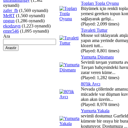
ultraslanturgay
(1,582
Topları Topla Oyunu
oynandi)
Büyümek için renkli topla
zafer_fb
(1,569 oynandi)
yemesi gereken topun kon
MeRT
(1,560 oynandi)
sağlayarak gelişi...
ongun
(1,286 oynandi)
(Played: 2,099 times)
ekodzayn
(1,223 oynandi)
Tuvaleti Tuttur
emre546
(1,095 oynandi)
Mouse sol tıklayarak atışla
Ara
yapın ama yerinde durmay
klozeti tutt...
(Played: 8,801 times)
Yumurta Düşmanı
Sevimli tavşan yumurta av
Tavşan bahçesindeki havu
zarar veren küme...
(Played: 1,282 times)
80'lik Avcı
Nevada çöllerinde amansız
mücadele var düşman kuvv
akın akın üzerin...
(Played: 8,978 times)
Yumurta Yakala
sevimli dostumuz Garfiel
kümeste bir oraya bir bur
koşturuyor. Dostumuza ...