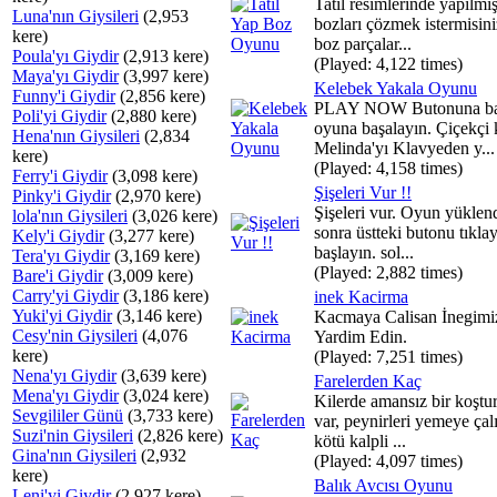
Tatil resimlerinde yapılmı
Luna'nın Giysileri
(2,953
bozları çözmek istermisini
kere)
boz parçalar...
Poula'yı Giydir
(2,913 kere)
(Played: 4,122 times)
Maya'yı Giydir
(3,997 kere)
Kelebek Yakala Oyunu
Funny'i Giydir
(2,856 kere)
PLAY NOW Butonuna ba
Poli'yi Giydir
(2,880 kere)
oyuna başalayın. Çiçekçi 
Hena'nın Giysileri
(2,834
Melinda'yı Klavyeden y...
kere)
(Played: 4,158 times)
Ferry'i Giydir
(3,098 kere)
Şişeleri Vur !!
Pinky'i Giydir
(2,970 kere)
Şişeleri vur. Oyun yüklen
lola'nın Giysileri
(3,026 kere)
sonra üstteki butonu tıkla
Kely'i Giydir
(3,277 kere)
başlayın. sol...
Tera'yı Giydir
(3,169 kere)
(Played: 2,882 times)
Bare'i Giydir
(3,009 kere)
Carry'yi Giydir
(3,186 kere)
inek Kacirma
Yuki'yi Giydir
(3,146 kere)
Kacmaya Calisan İnegimi
Cesy'nin Giysileri
(4,076
Yardim Edin.
kere)
(Played: 7,251 times)
Nena'yı Giydir
(3,639 kere)
Farelerden Kaç
Mena'yı Giydir
(3,024 kere)
Kilerde amansız bir koşt
Sevgililer Günü
(3,733 kere)
var, peynirleri yemeye çal
Suzi'nin Giysileri
(2,826 kere)
kötü kalpli ...
Gina'nın Giysileri
(2,932
(Played: 4,097 times)
kere)
Balık Avcısı Oyunu
Leni'yi Giydir
(2,927 kere)