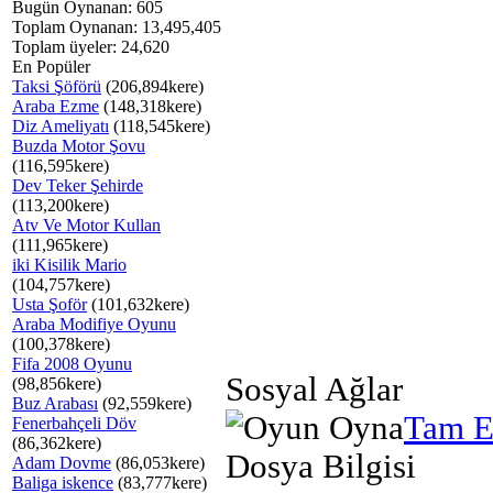
Bugün Oynanan: 605
Toplam Oynanan: 13,495,405
Toplam üyeler: 24,620
En Popüler
Taksi Şöförü
(206,894kere)
Araba Ezme
(148,318kere)
Diz Ameliyatı
(118,545kere)
Buzda Motor Şovu
(116,595kere)
Dev Teker Şehirde
(113,200kere)
Atv Ve Motor Kullan
(111,965kere)
iki Kisilik Mario
(104,757kere)
Usta Şoför
(101,632kere)
Araba Modifiye Oyunu
(100,378kere)
Fifa 2008 Oyunu
Sosyal Ağlar
(98,856kere)
Buz Arabası
(92,559kere)
Tam E
Fenerbahçeli Döv
(86,362kere)
Dosya Bilgisi
Adam Dovme
(86,053kere)
Baliga iskence
(83,777kere)