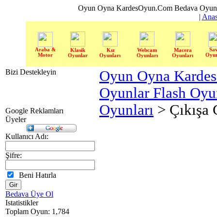
Oyun Oyna KardesOyun.Com Bedava Oyun 
|
Anas
Araba &
Sa
Klasik
Kız
Webcam
Macera
Motor
Oyun
Oyunlar
Oyunları
Oyunları
Oyunları
Bizi Destekleyin
Oyun Oyna Karde
Oyunlar Flash Oy
Oyunları
> Çıkışa 
Google Reklamları
Üyeler
Kullanıcı Adı:
Şifre:
Beni Hatırla
Bedava Üye Ol
Istatistikler
Toplam Oyun: 1,784